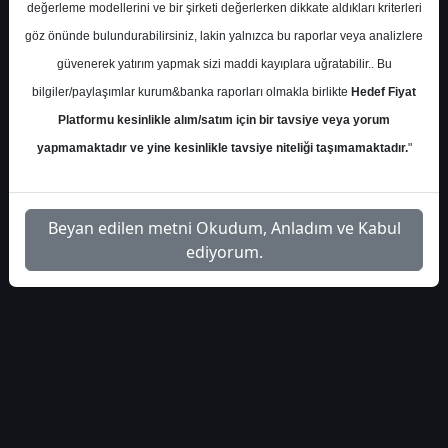
değerleme modellerini ve bir şirketi değerlerken dikkate aldıkları kriterleri
İlgili
göz önünde bulundurabilirsiniz, lakin yalnızca bu raporlar veya analizlere
hsbc-otomotiv-sektor-raporu-
1
Dosyayı
güvenerek yatırım yapmak sizi maddi kayıplara uğratabilir.. Bu
ve-hedef-fiyatlar-4409399
İndir
bilgiler/paylaşımlar kurum&banka raporları olmakla birlikte
Hedef Fiyat
Platformu kesinlikle alım/satım için bir tavsiye veya yorum
yapmamaktadır ve yine kesinlikle tavsiye niteliği taşımamaktadır.
"
1
Beyan edilen metni Okudum, Anladım ve Kabul
ediyorum.