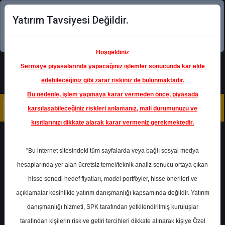
Yatırım Tavsiyesi Değildir.
Şimdi uygulamayı indirin!
Hoşgeldiniz
Sermaye piyasalarında yapacağınız işlemler sonucunda kar elde
edebileceğiniz gibi zarar riskiniz de bulunmaktadır.
Bu nedenle, işlem yapmaya karar vermeden önce, piyasada
karşılaşabileceğiniz riskleri anlamanız, mali durumunuzu ve
kısıtlarınızı dikkate alarak karar vermeniz gerekmektedir.
Geri Dön
"Bu internet sitesindeki tüm sayfalarda veya bağlı sosyal medya
hesaplarında yer alan ücretsiz temel/teknik analiz sonucu ortaya çıkan
Ana Sayfa
Raporlar
HSBC Yatırım
hisse senedi hedef fiyatları, model portföyler, hisse önerileri ve
Rapor Detay
açıklamalar kesinlikle yatırım danışmanlığı kapsamında değildir. Yatırım
danışmanlığı hizmeti, SPK tarafından yetkilendirilmiş kuruluşlar
Otomotiv Sektörü Raporu
tarafından kişilerin risk ve getiri tercihleri dikkate alınarak kişiye Özel