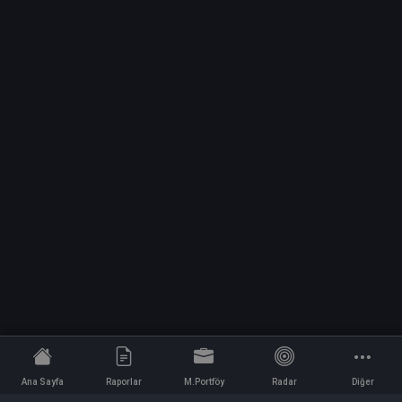
Ana Sayfa
Raporlar
M.Portföy
Radar
Diğer