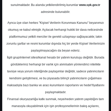
sunulmaktadır. Bu alanda yetkilendirilmiş kurumlar
www.spk.gov.tr
HSBC Yatırım
17 Aralık 2024
adresinde bulunabilir.
Ayrıca üye olan herkes "Kişisel Verilerin Korunması Kanunu" beyanımızı
okumuş ve kabul etmiştir. Açılacak herhangi hukiki bir dava neticesinde
platformumuz yetkili merciler ile gerekli uzlaşmayı sağlayacaktır, lakin
zorunlu şartlar ve resmi kurumlar dışında hiç bir yerde Kişisel Verilerinizin
paylaşılmayacağını da beyan ederiz.
İlgili grup/internet sitesi/kanal hesabı bir yatırım kuruluşu değildir. Burada
A-
A+
gördükleriniz herhangi bir varlık için alım/satım yönlendirici nitelikte
HSBC - Otomotiv Sektör Raporu ve Hedef
tavsiye veya yorum niteliğinde paylaşımlar değildir, sadece yatırımcıların
Fiyatlar
kendisini geliştirmesi, ve bu piyasada bilinçli yatırımcıların çoğalması
maksadıyla bazı banka ve aracı kurumların raporlarını ve hedef fiyatlarını
paylaşmaktadır.
Salı, 17 Aralık 2024 00:00
Finansal okuryazarlığa katkı sunmak, neye/neden yatırım yapıldığını tam
manasıyla okuyabilmek için işin profesyonellerinin bakış açılarını,
S.No
Dosya Adı
İndir