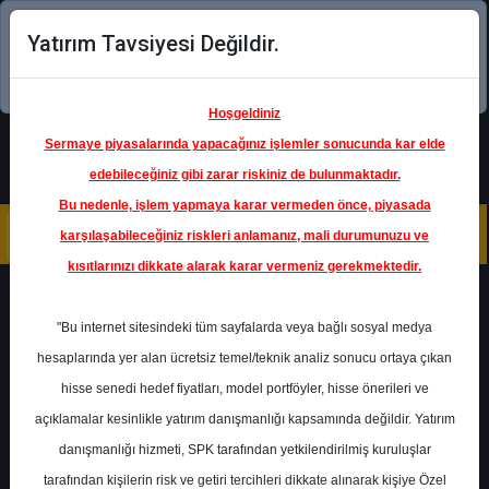
Yatırım Tavsiyesi Değildir.
Şimdi uygulamayı indirin!
Hoşgeldiniz
Sermaye piyasalarında yapacağınız işlemler sonucunda kar elde
edebileceğiniz gibi zarar riskiniz de bulunmaktadır.
Bu nedenle, işlem yapmaya karar vermeden önce, piyasada
karşılaşabileceğiniz riskleri anlamanız, mali durumunuzu ve
kısıtlarınızı dikkate alarak karar vermeniz gerekmektedir.
Geri Dön
"Bu internet sitesindeki tüm sayfalarda veya bağlı sosyal medya
hesaplarında yer alan ücretsiz temel/teknik analiz sonucu ortaya çıkan
Ana Sayfa
Raporlar
hisse senedi hedef fiyatları, model portföyler, hisse önerileri ve
Global Menkul Değerler
açıklamalar kesinlikle yatırım danışmanlığı kapsamında değildir. Yatırım
Rapor Detay
danışmanlığı hizmeti, SPK tarafından yetkilendirilmiş kuruluşlar
PETKM: Etilen-Nafta
tarafından kişilerin risk ve getiri tercihleri dikkate alınarak kişiye Özel