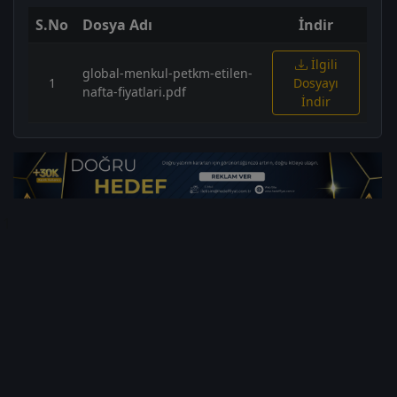
S.No
Dosya Adı
İndir
İlgili
global-menkul-petkm-etilen-
1
Dosyayı
nafta-fiyatlari.pdf
İndir
1