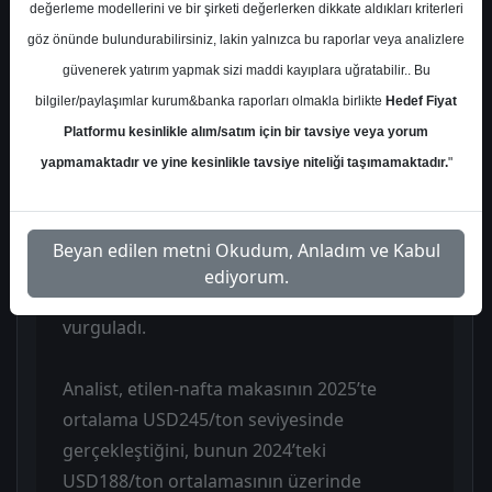
değerleme modellerini ve bir şirketi değerlerken dikkate aldıkları kriterleri
makasının haftalık bazda gerilemesi oldu;
göz önünde bulundurabilirsiniz, lakin yalnızca bu raporlar veya analizlere
12 Haziran 2026 itibarıyla makas
güvenerek yatırım yapmak sizi maddi kayıplara uğratabilir.. Bu
USD328/ton seviyesine düştü ve haftalık
bilgiler/paylaşımlar kurum&banka raporları olmakla birlikte
Hedef Fiyat
bazda USD44.75 daraldı. Bir önceki hafta da
Platformu kesinlikle alım/satım için bir tavsiye veya yorum
makas USD6.75 azalmıştı. Daralmanın
yapmamaktadır ve yine kesinlikle tavsiye niteliği taşımamaktadır.
"
temel nedeni etilen fiyatındaki w/w %1.7’lik
düşüş olarak verildi. Buna karşın rapor,
2025 boyunca makasın 2024’e göre anlamlı
Beyan edilen metni Okudum, Anladım ve Kabul
biçimde toparlandığını ve sektör
ediyorum.
marjlarında yıllık bazda iyileşme olduğunu
vurguladı.
Analist, etilen-nafta makasının 2025’te
ortalama USD245/ton seviyesinde
gerçekleştiğini, bunun 2024’teki
USD188/ton ortalamasının üzerinde