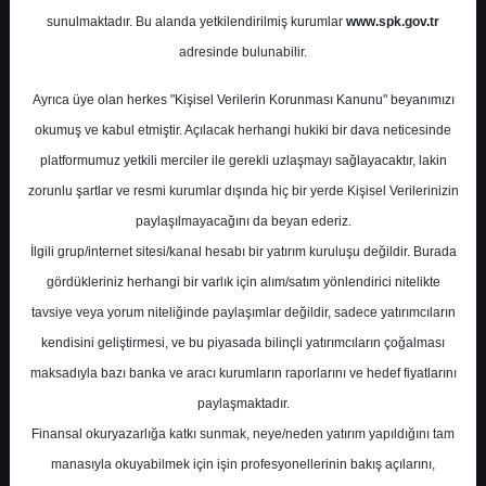
sunulmaktadır. Bu alanda yetkilendirilmiş kurumlar
www.spk.gov.tr
Fiyatları
adresinde bulunabilir.
Global Menkul Değerler
Ayrıca üye olan herkes "Kişisel Verilerin Korunması Kanunu" beyanımızı
15 Haziran 2026
okumuş ve kabul etmiştir. Açılacak herhangi hukiki bir dava neticesinde
platformumuz yetkili merciler ile gerekli uzlaşmayı sağlayacaktır, lakin
zorunlu şartlar ve resmi kurumlar dışında hiç bir yerde Kişisel Verilerinizin
paylaşılmayacağını da beyan ederiz.
İlgili grup/internet sitesi/kanal hesabı bir yatırım kuruluşu değildir. Burada
gördükleriniz herhangi bir varlık için alım/satım yönlendirici nitelikte
tavsiye veya yorum niteliğinde paylaşımlar değildir, sadece yatırımcıların
kendisini geliştirmesi, ve bu piyasada bilinçli yatırımcıların çoğalması
A-
A+
maksadıyla bazı banka ve aracı kurumların raporlarını ve hedef fiyatlarını
paylaşmaktadır.
PETKM: Etilen-Nafta Fiyatları
Finansal okuryazarlığa katkı sunmak, neye/neden yatırım yapıldığını tam
manasıyla okuyabilmek için işin profesyonellerinin bakış açılarını,
Raporda Petkim için ana odak, etilen-nafta