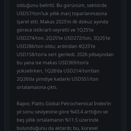
olduğunu belirtti. Bu görünüm, sektörde
USD57/ton’luk yıllık marj toparlanmasına
işaret etti. Makas 2025’in ilk dokuz ayında
görece istikrarlı seyretti ve 1Q25’te
USD274/ton, 2Q25’te USD272/ton, 3Q25’te
USD286/ton oldu; ardından 4Q25’te
USD158/ton’a sert geriledi. 2026 yılbaşından
bu yana ise makas USD369/ton’a
yükselirken, 1Q26’da USD214/ton’dan
2Q26’da şimdiye kadarki USD551/ton
ortalamasına çıktı.
Rapor, Platts Global Petrochemical Index’in
yıl sonu seviyesine göre %43.4 arttığını ve
beş yıllık ortalamanın %11.5 üzerinde
bulunduğunu da aktardı; bu, küresel