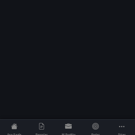
Ana Sayfa
Raporlar
M.Portföy
Radar
Diğer