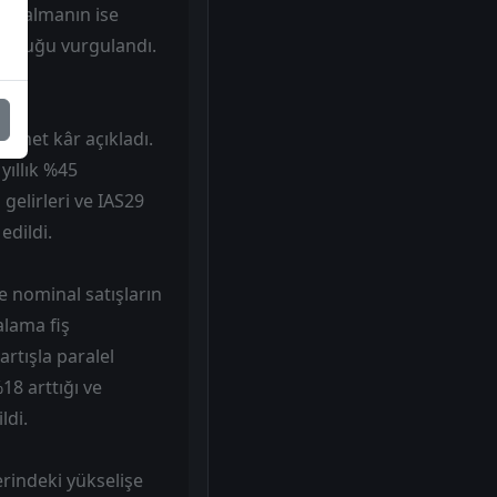
 daralmanın ise
luştuğu vurgulandı.
L net kâr açıkladı.
yıllık %45
 gelirleri ve IAS29
edildi.
e nominal satışların
alama fiş
artışla paralel
18 arttığı ve
ldi.
erindeki yükselişe