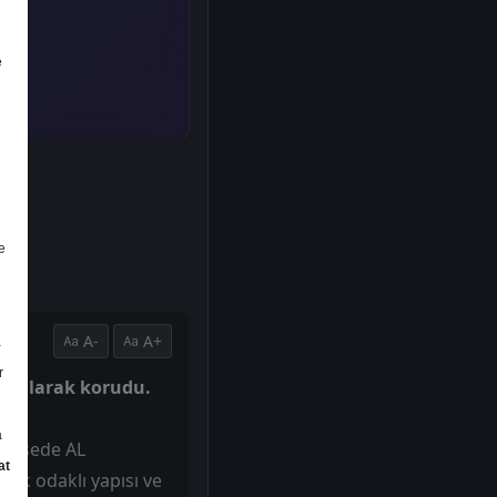
e
e
A-
A+
a
r
 AL olarak korudu.
a
 hissede AL
at
fik odaklı yapısı ve