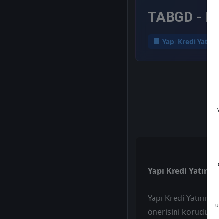
TABGD - He
Yapı Kredi Yatırı
Yapı Kredi Yatırım
Yapı Kredi Yatırım,
u
önerisini korudu. R