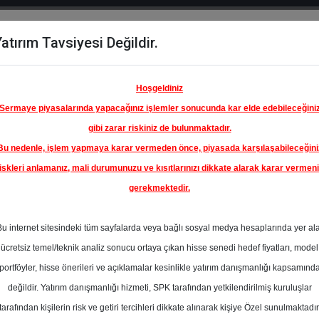
atırım Tavsiyesi Değildir.
del
Hisse
Öne
Raporlar
Partnerlerimi
y
Karşılaştır
Çıkanlar
Hoşgeldiniz
Sermaye piyasalarında yapacağınız işlemler sonucunda kar elde edebileceğini
gibi zarar riskiniz de bulunmaktadır.
Bu nedenle, işlem yapmaya karar vermeden önce, piyasada karşılaşabileceğini
iskleri anlamanız, mali durumunuzu ve kısıtlarınızı dikkate alarak karar vermen
gerekmektedir.
Bu internet sitesindeki tüm sayfalarda veya bağlı sosyal medya hesaplarında yer al
ücretsiz temel/teknik analiz sonucu ortaya çıkan hisse senedi hedef fiyatları, model
portföyler, hisse önerileri ve açıklamalar kesinlikle yatırım danışmanlığı kapsamınd
değildir. Yatırım danışmanlığı hizmeti, SPK tarafından yetkilendirilmiş kuruluşlar
aporlar
Yapı Kredi Yatırım
Rapor Detay
tarafından kişilerin risk ve getiri tercihleri dikkate alınarak kişiye Özel sunulmaktadır