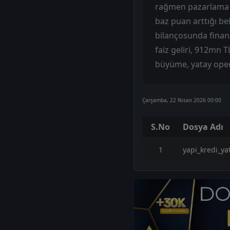
rağmen pazarlama ve
baz puan arttığı bel
bilançosunda finan
faiz geliri, 912mn 
büyüme, yatay opera
Çarşamba, 22 Nisan 2026 00:00
S.No
Dosya Adı
1
yapi_kredi_ya