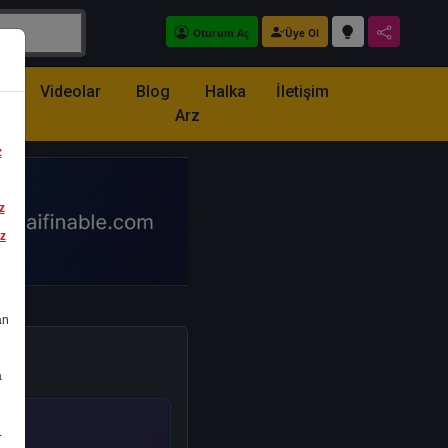
Oturum Aç
Üye Ol
z
Videolar
Blog
Halka
İletişim
Arz
z
z
iz
an
a
.