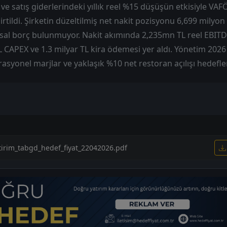
 satış giderlerindeki yıllık reel %15 düşüşün etkisiyle VAFÖK
irtildi. Şirketin düzeltilmiş net nakit pozisyonu 6,699 milyon
sal borç bulunmuyor. Nakit akımında 2,235mn TL reel EBITD
TL CAPEX ve 1.3 milyar TL kira ödemesi yer aldı. Yönetim 2026 
syonel marjlar ve yaklaşık %10 net restoran açılışı hedefle
tirim_tabgd_hedef_fiyat_22042026.pdf