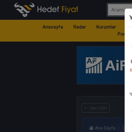
Y
Anasayfa
Radar
Kurumlar
Mo
Portfö
r
1
"
Geri Dön
Ana Sayfa
R