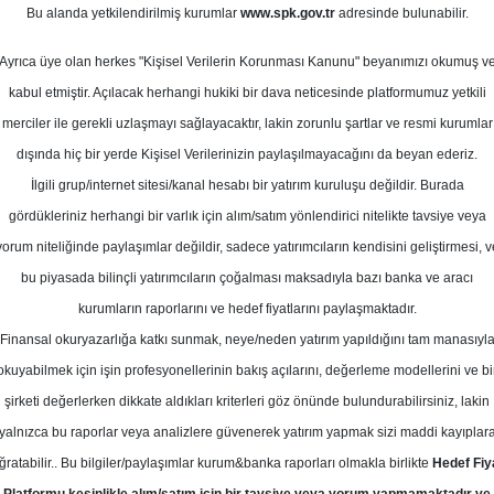
Bu alanda yetkilendirilmiş kurumlar
www.spk.gov.tr
adresinde bulunabilir.
def Fiyat
Ayrıca üye olan herkes "Kişisel Verilerin Korunması Kanunu" beyanımızı okumuş v
m
22 Nisan 2026
kabul etmiştir. Açılacak herhangi hukiki bir dava neticesinde platformumuz yetkili
merciler ile gerekli uzlaşmayı sağlayacaktır, lakin zorunlu şartlar ve resmi kurumlar
dışında hiç bir yerde Kişisel Verilerinizin paylaşılmayacağını da beyan ederiz.
İlgili grup/internet sitesi/kanal hesabı bir yatırım kuruluşu değildir. Burada
gördükleriniz herhangi bir varlık için alım/satım yönlendirici nitelikte tavsiye veya
yorum niteliğinde paylaşımlar değildir, sadece yatırımcıların kendisini geliştirmesi, v
bu piyasada bilinçli yatırımcıların çoğalması maksadıyla bazı banka ve aracı
kurumların raporlarını ve hedef fiyatlarını paylaşmaktadır.
Finansal okuryazarlığa katkı sunmak, neye/neden yatırım yapıldığını tam manasıyl
okuyabilmek için işin profesyonellerinin bakış açılarını, değerleme modellerini ve bi
, TABGD - TAB Gıda için hedef fiyatını 375 TL, tavsiyesini
şirketi değerlerken dikkate aldıkları kriterleri göz önünde bulundurabilirsiniz, lakin
yalnızca bu raporlar veya analizlere güvenerek yatırım yapmak sizi maddi kayıplar
 TAB Gıda’nın 1Ç26 sonuçlarını hafif olumlu değerlendirdi ve
ğratabilir.. Bu bilgiler/paylaşımlar kurum&banka raporları olmakla birlikte
Hedef Fiy
aporda, en zayıf sezonsal çeyrekte reel gelir büyümesinin tra