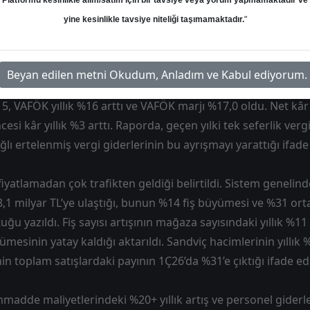
Platformu kesinlikle alım/satım için bir tavsiye veya yorum yapmamaktadır ve
nişlemenin olumlu bulunduğu belirtildi. Net kârdaki yıllık
yine kesinlikle tavsiye niteliği taşımamaktadır.
"
an değil, ağırlıklı olarak vergi kaynaklı teknik etkilerden o
el Portföyünde tutmaya devam etti.
Beyan edilen metni Okudum, Anladım ve Kabul ediyorum.
50 milyon TL net satış, 2.235 milyon TL VAFÖK ve 224 milyon T
%15, VAFÖK yıllık %16 arttı ve VAFÖK marjı %17,0 oldu. Net kâr 
cesi kâr yıllık %3 arttı. Raporda, geçen yılki tek seferlik vergi
ı ertelenmiş vergi giderlerinin bu ayrışmayı yarattığı ifade 
iyatlamadan çok trafikten geldiği belirtildi. Sistem genelind
18,1 milyar TL’ye ulaştığı, bunun %14 fiş büyümesi ve %31 ort
uğu yazıldı. Fiş sayısı artışının mağaza sayısındaki yıllık %11 
ümesinin yatay kaldığı aktarıldı. Sandviç hacimlerinin yıllık %
nin toplam satışlardaki payının 1Ç26’da %31’e çıktığı ifade edi
madde maliyetlerindeki %20+ yıllık artış ve personel giderl