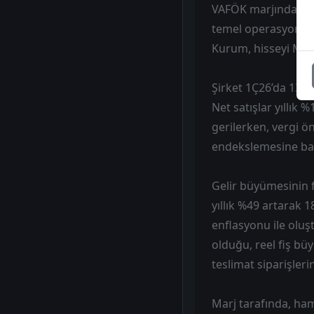
VAFÖK marjındaki ge
temel operasyonlard
Kurum, hisseyi Mod
Şirket 1Ç26’da 13.1
Net satışlar yıllık 
gerilerken, vergi ön
endekslemesine bağl
Gelir büyümesinin f
yıllık %49 artarak 
enflasyonu ile oluşt
olduğu, reel fiş büy
teslimat siparişleri
Marj tarafında, ham