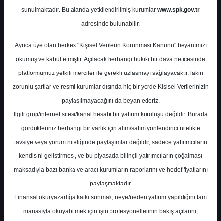
sunulmaktadır. Bu alanda yetkilendirilmiş kurumlar
www.spk.gov.tr
Trive Yatırım
24 Ekim 2025
adresinde bulunabilir.
Ayrıca üye olan herkes "Kişisel Verilerin Korunması Kanunu" beyanımızı
okumuş ve kabul etmiştir. Açılacak herhangi hukiki bir dava neticesinde
platformumuz yetkili merciler ile gerekli uzlaşmayı sağlayacaktır, lakin
zorunlu şartlar ve resmi kurumlar dışında hiç bir yerde Kişisel Verilerinizin
paylaşılmayacağını da beyan ederiz.
İlgili grup/internet sitesi/kanal hesabı bir yatırım kuruluşu değildir. Burada
A-
A+
gördükleriniz herhangi bir varlık için alım/satım yönlendirici nitelikte
TAV 3.Çeyrek Finansal Sonuç
tavsiye veya yorum niteliğinde paylaşımlar değildir, sadece yatırımcıların
Değerlendirmesi
kendisini geliştirmesi, ve bu piyasada bilinçli yatırımcıların çoğalması
maksadıyla bazı banka ve aracı kurumların raporlarını ve hedef fiyatlarını
paylaşmaktadır.
Cuma, 24 Ekim 2025 00:00
Finansal okuryazarlığa katkı sunmak, neye/neden yatırım yapıldığını tam
manasıyla okuyabilmek için işin profesyonellerinin bakış açılarını,
S.No
Dosya Adı
İndir