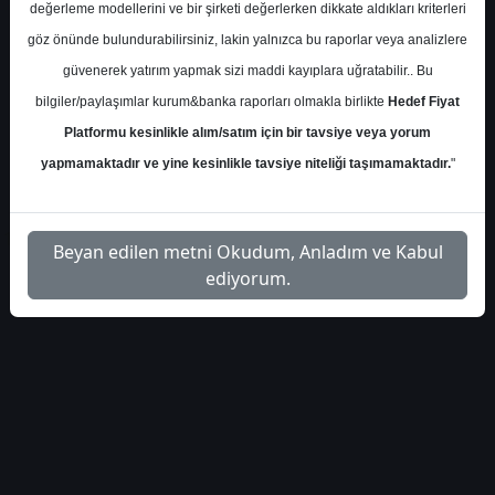
değerleme modellerini ve bir şirketi değerlerken dikkate aldıkları kriterleri
İlgili
göz önünde bulundurabilirsiniz, lakin yalnızca bu raporlar veya analizlere
trive-yatirim-tavhl-bilanco-
1
Dosyayı
güvenerek yatırım yapmak sizi maddi kayıplara uğratabilir.. Bu
analizi-5958223
İndir
bilgiler/paylaşımlar kurum&banka raporları olmakla birlikte
Hedef Fiyat
Platformu kesinlikle alım/satım için bir tavsiye veya yorum
yapmamaktadır ve yine kesinlikle tavsiye niteliği taşımamaktadır.
"
1
Beyan edilen metni Okudum, Anladım ve Kabul
ediyorum.