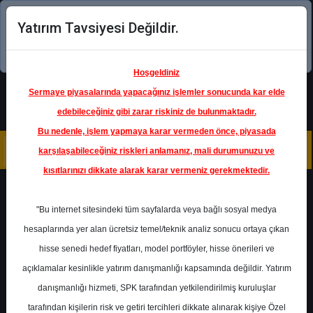
Yatırım Tavsiyesi Değildir.
Şimdi uygulamayı indirin!
Hoşgeldiniz
Sermaye piyasalarında yapacağınız işlemler sonucunda kar elde
edebileceğiniz gibi zarar riskiniz de bulunmaktadır.
Bu nedenle, işlem yapmaya karar vermeden önce, piyasada
karşılaşabileceğiniz riskleri anlamanız, mali durumunuzu ve
kısıtlarınızı dikkate alarak karar vermeniz gerekmektedir.
Geri Dön
"Bu internet sitesindeki tüm sayfalarda veya bağlı sosyal medya
hesaplarında yer alan ücretsiz temel/teknik analiz sonucu ortaya çıkan
Ana Sayfa
Raporlar
Trive Yatırım
hisse senedi hedef fiyatları, model portföyler, hisse önerileri ve
Rapor Detay
açıklamalar kesinlikle yatırım danışmanlığı kapsamında değildir. Yatırım
danışmanlığı hizmeti, SPK tarafından yetkilendirilmiş kuruluşlar
TAVHL - Finansal Sonuç
tarafından kişilerin risk ve getiri tercihleri dikkate alınarak kişiye Özel