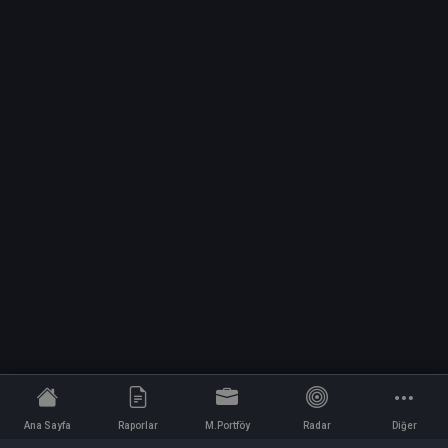
Ana Sayfa
Raporlar
M.Portföy
Radar
Diğer