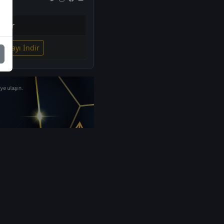
ndir
Dosyayı İndir