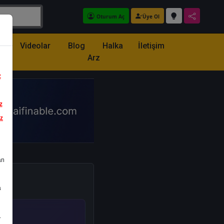
Oturum Aç
Üye Ol
z
Videolar
Blog
Halka
İletişim
Arz
z
z
iz
an
a
.