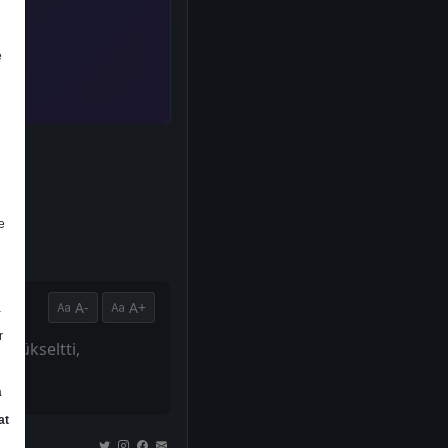
e
e
A-
A+
a
r
e yükseltti,
a
at