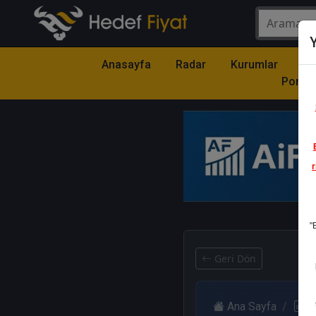
Y
Anasayfa
Radar
Kurumlar
Mo
Portfö
r
1
"
Geri Dön
Ana Sayfa
R