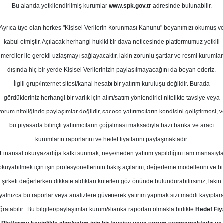
Bu alanda yetkilendirilmiş kurumlar
www.spk.gov.tr
adresinde bulunabilir.
def Fiyat
Ayrıca üye olan herkes "Kişisel Verilerin Korunması Kanunu" beyanımızı okumuş v
03 Kasım 2025
kabul etmiştir. Açılacak herhangi hukiki bir dava neticesinde platformumuz yetkili
merciler ile gerekli uzlaşmayı sağlayacaktır, lakin zorunlu şartlar ve resmi kurumlar
dışında hiç bir yerde Kişisel Verilerinizin paylaşılmayacağını da beyan ederiz.
İlgili grup/internet sitesi/kanal hesabı bir yatırım kuruluşu değildir. Burada
gördükleriniz herhangi bir varlık için alım/satım yönlendirici nitelikte tavsiye veya
yorum niteliğinde paylaşımlar değildir, sadece yatırımcıların kendisini geliştirmesi, v
bu piyasada bilinçli yatırımcıların çoğalması maksadıyla bazı banka ve aracı
kurumların raporlarını ve hedef fiyatlarını paylaşmaktadır.
Finansal okuryazarlığa katkı sunmak, neye/neden yatırım yapıldığını tam manasıyl
okuyabilmek için işin profesyonellerinin bakış açılarını, değerleme modellerini ve bi
 TAV Havalimanları için hedef fiyatını 518,62 TL'den 553, TL'y
şirketi değerlerken dikkate aldıkları kriterleri göz önünde bulundurabilirsiniz, lakin
 üstü getiri" olarak korudu
yalnızca bu raporlar veya analizlere güvenerek yatırım yapmak sizi maddi kayıplar
ğratabilir.. Bu bilgiler/paylaşımlar kurum&banka raporları olmakla birlikte
Hedef Fiy