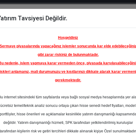
atırım Tavsiyesi Değildir.
del
Hisse
Öne
Raporlar
Partnerlerimi
y
Karşılaştır
Çıkanlar
Hoşgeldiniz
Sermaye piyasalarında yapacağınız işlemler sonucunda kar elde edebileceğini
gibi zarar riskiniz de bulunmaktadır.
Bu nedenle, işlem yapmaya karar vermeden önce, piyasada karşılaşabileceğini
iskleri anlamanız, mali durumunuzu ve kısıtlarınızı dikkate alarak karar vermen
gerekmektedir.
Bu internet sitesindeki tüm sayfalarda veya bağlı sosyal medya hesaplarında yer al
ücretsiz temel/teknik analiz sonucu ortaya çıkan hisse senedi hedef fiyatları, model
portföyler, hisse önerileri ve açıklamalar kesinlikle yatırım danışmanlığı kapsamınd
değildir. Yatırım danışmanlığı hizmeti, SPK tarafından yetkilendirilmiş kuruluşlar
aporlar
TEB Yatırım
Rapor Detay
tarafından kişilerin risk ve getiri tercihleri dikkate alınarak kişiye Özel sunulmaktadır