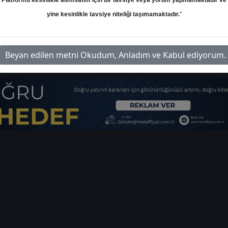
Platformu kesinlikle alım/satım için bir tavsiye veya yorum yapmamaktadır ve
yine kesinlikle tavsiye niteliği taşımamaktadır.
"
dı
İ
-hedef-fiyat-44938
İlgili 
Beyan edilen metni Okudum, Anladım ve Kabul ediyorum.