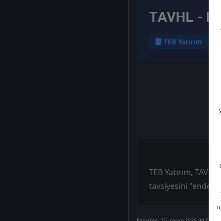
TAVHL - He
TEB Yatırım
TEB Yatırım, TAVHL -
tavsiyesini "endeks
u
Pazartesi, 03 Kasım 2025 00:00