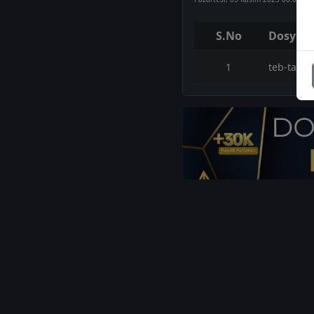
S.No
Dosya A
1
teb-tavhl
1