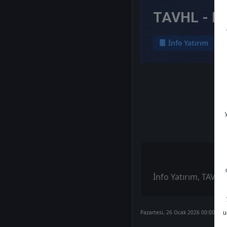
TAVHL - He
İnfo Yatırım
İnfo Yatırım, TAVHL-
Pazartesi, 26 Ocak 2026 00:00
u