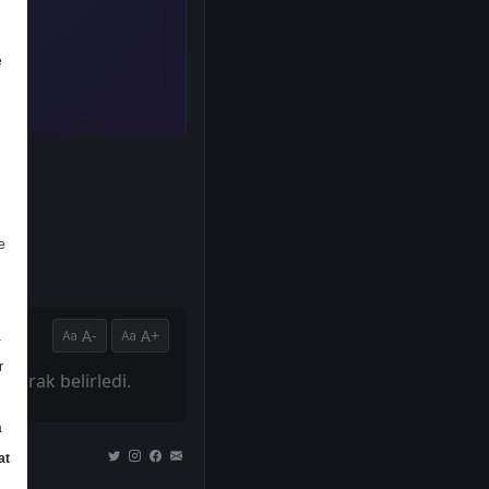
e
e
A-
A+
a
r
 olarak belirledi.
a
at