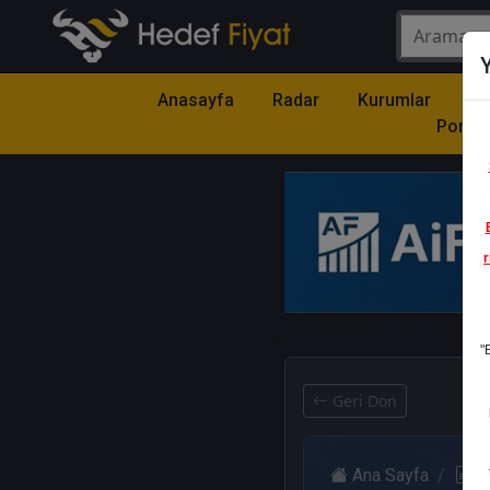
Y
Anasayfa
Radar
Kurumlar
Mo
Portfö
r
1
"
Geri Dön
Ana Sayfa
R