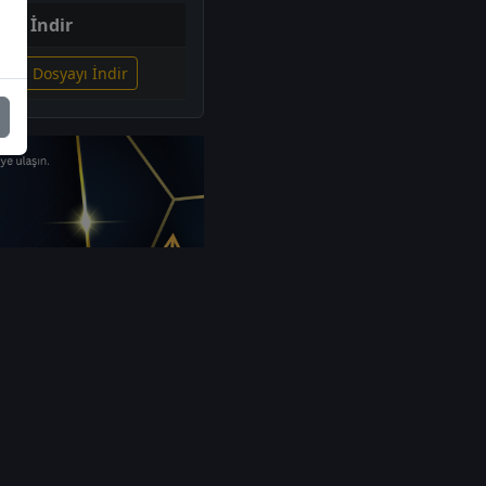
İndir
lgili Dosyayı İndir