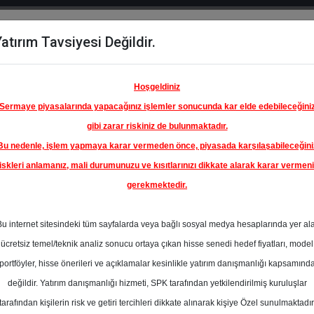
atırım Tavsiyesi Değildir.
del
Hisse
Öne
Raporlar
Partnerlerimi
y
Karşılaştır
Çıkanlar
Hoşgeldiniz
Sermaye piyasalarında yapacağınız işlemler sonucunda kar elde edebileceğini
gibi zarar riskiniz de bulunmaktadır.
Bu nedenle, işlem yapmaya karar vermeden önce, piyasada karşılaşabileceğini
iskleri anlamanız, mali durumunuzu ve kısıtlarınızı dikkate alarak karar vermen
gerekmektedir.
Bu internet sitesindeki tüm sayfalarda veya bağlı sosyal medya hesaplarında yer al
ücretsiz temel/teknik analiz sonucu ortaya çıkan hisse senedi hedef fiyatları, model
portföyler, hisse önerileri ve açıklamalar kesinlikle yatırım danışmanlığı kapsamınd
değildir. Yatırım danışmanlığı hizmeti, SPK tarafından yetkilendirilmiş kuruluşlar
aporlar
İnfo Yatırım
Rapor Detay
tarafından kişilerin risk ve getiri tercihleri dikkate alınarak kişiye Özel sunulmaktadır