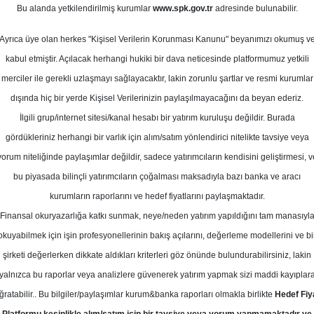
Bu alanda yetkilendirilmiş kurumlar
www.spk.gov.tr
adresinde bulunabilir.
def Fiyat
Ayrıca üye olan herkes "Kişisel Verilerin Korunması Kanunu" beyanımızı okumuş v
26 Ocak 2026
kabul etmiştir. Açılacak herhangi hukiki bir dava neticesinde platformumuz yetkili
merciler ile gerekli uzlaşmayı sağlayacaktır, lakin zorunlu şartlar ve resmi kurumlar
dışında hiç bir yerde Kişisel Verilerinizin paylaşılmayacağını da beyan ederiz.
İlgili grup/internet sitesi/kanal hesabı bir yatırım kuruluşu değildir. Burada
gördükleriniz herhangi bir varlık için alım/satım yönlendirici nitelikte tavsiye veya
yorum niteliğinde paylaşımlar değildir, sadece yatırımcıların kendisini geliştirmesi, v
bu piyasada bilinçli yatırımcıların çoğalması maksadıyla bazı banka ve aracı
kurumların raporlarını ve hedef fiyatlarını paylaşmaktadır.
Finansal okuryazarlığa katkı sunmak, neye/neden yatırım yapıldığını tam manasıyl
okuyabilmek için işin profesyonellerinin bakış açılarını, değerleme modellerini ve bi
TAV Havalimanları için tavsiyesini 487,5 TL hedef fiyat ile 'AL'
şirketi değerlerken dikkate aldıkları kriterleri göz önünde bulundurabilirsiniz, lakin
yalnızca bu raporlar veya analizlere güvenerek yatırım yapmak sizi maddi kayıplar
ğratabilir.. Bu bilgiler/paylaşımlar kurum&banka raporları olmakla birlikte
Hedef Fiy