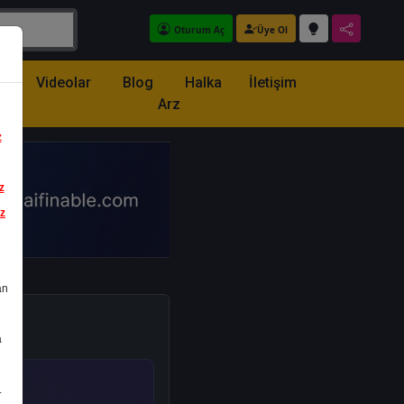
Oturum Aç
Üye Ol
z
Videolar
Blog
Halka
İletişim
Arz
z
z
iz
an
a
.