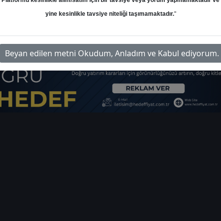
Platformu kesinlikle alım/satım için bir tavsiye veya yorum yapmamaktadır ve
yine kesinlikle tavsiye niteliği taşımamaktadır.
"
tav-havalimanlari-hedef-fiyat-2026
İ
Beyan edilen metni Okudum, Anladım ve Kabul ediyorum.