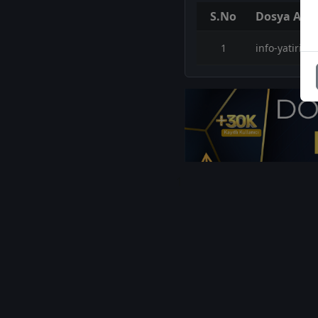
S.No
Dosya Adı
1
info-yatirim-
1