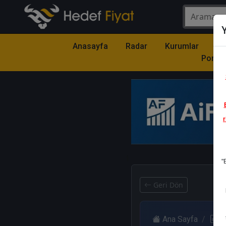
Y
Anasayfa
Radar
Kurumlar
Mo
Portfö
r
1
"
Geri Dön
Ana Sayfa
R