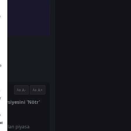
e
e
A-
A+
a
r
tavsiyesini 'Nötr'
a
at
ro olan piyasa