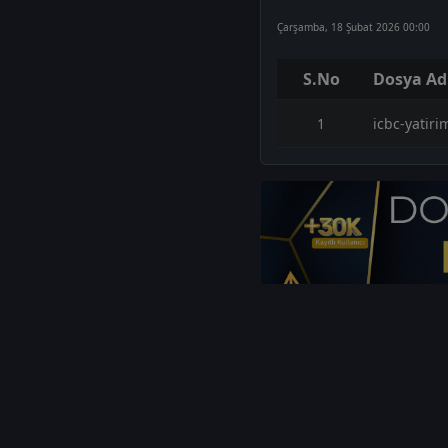
Çarşamba, 18 Şubat 2026 00:00
S.No
Dosya Ad
1
icbc-yatiri
1