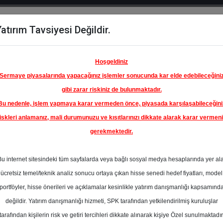
atırım Tavsiyesi Değildir.
del
Hisse
Öne
Raporlar
Partnerlerimi
y
Karşılaştır
Çıkanlar
Hoşgeldiniz
Sermaye piyasalarında yapacağınız işlemler sonucunda kar elde edebileceğini
gibi zarar riskiniz de bulunmaktadır.
Bu nedenle, işlem yapmaya karar vermeden önce, piyasada karşılaşabileceğini
iskleri anlamanız, mali durumunuzu ve kısıtlarınızı dikkate alarak karar vermen
gerekmektedir.
Bu internet sitesindeki tüm sayfalarda veya bağlı sosyal medya hesaplarında yer al
ücretsiz temel/teknik analiz sonucu ortaya çıkan hisse senedi hedef fiyatları, model
portföyler, hisse önerileri ve açıklamalar kesinlikle yatırım danışmanlığı kapsamınd
değildir. Yatırım danışmanlığı hizmeti, SPK tarafından yetkilendirilmiş kuruluşlar
aporlar
ICBC Yatırım
Rapor Detay
tarafından kişilerin risk ve getiri tercihleri dikkate alınarak kişiye Özel sunulmaktadır