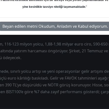
Platformu kesinlikle alım/satım için bir tavsiye veya yorum yapmamaktadır ve
a kaldı. Net kâr, artan kur farkı zararı ve yüksek ertelenmiş
yine kesinlikle tavsiye niteliği taşımamaktadır.
"
elirler yıllık %10 artışla 1,82 milyar euroya yükseldi, ancak 
 sayısı 113 milyona ulaştı (%6 artış). Havacılık gelirleri %3, y
ree gelirleri %20 arttı. FAVÖK marjı 120 baz puan artarak %
Beyan edilen metni Okudum, Anladım ve Kabul ediyorum.
 paralel gerçekleşti.
tim, 116-123 milyon yolcu, 1,88-1,98 milyar euro ciro, 590-6
altında yatırım harcaması öngörüyor. Şirket, 21 Temmuz ve 
tü ödeyecek.
e, sınırlı yolcu artışı ve yeni operasyonlar gelir artışını d
üçlü euro kârlılığı baskıladı. Gelir ve FAVÖK tahminleri aşağı 
den 390 TL’ye düşürüldü ve NÖTR görüş korunuyor. Hisse, so
n BIST100’e göre %7 daha zayıf performans gösterdi; çarp