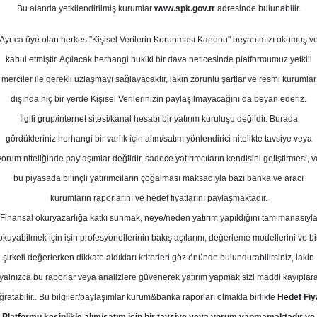
Bu alanda yetkilendirilmiş kurumlar
www.spk.gov.tr
adresinde bulunabilir.
def Fiyat
Ayrıca üye olan herkes "Kişisel Verilerin Korunması Kanunu" beyanımızı okumuş v
18 Şubat 2026
kabul etmiştir. Açılacak herhangi hukiki bir dava neticesinde platformumuz yetkili
merciler ile gerekli uzlaşmayı sağlayacaktır, lakin zorunlu şartlar ve resmi kurumlar
dışında hiç bir yerde Kişisel Verilerinizin paylaşılmayacağını da beyan ederiz.
İlgili grup/internet sitesi/kanal hesabı bir yatırım kuruluşu değildir. Burada
gördükleriniz herhangi bir varlık için alım/satım yönlendirici nitelikte tavsiye veya
yorum niteliğinde paylaşımlar değildir, sadece yatırımcıların kendisini geliştirmesi, v
bu piyasada bilinçli yatırımcıların çoğalması maksadıyla bazı banka ve aracı
kurumların raporlarını ve hedef fiyatlarını paylaşmaktadır.
Finansal okuryazarlığa katkı sunmak, neye/neden yatırım yapıldığını tam manasıyl
okuyabilmek için işin profesyonellerinin bakış açılarını, değerleme modellerini ve bi
m TAVHL için hedef fiyatını 400 TL'den 390 TL'ye düşürdü, 
şirketi değerlerken dikkate aldıkları kriterleri göz önünde bulundurabilirsiniz, lakin
yalnızca bu raporlar veya analizlere güvenerek yatırım yapmak sizi maddi kayıplar
ğratabilir.. Bu bilgiler/paylaşımlar kurum&banka raporları olmakla birlikte
Hedef Fiy
2025 yılında 51 milyon euro net kâr açıkladı ve 68 milyon eu