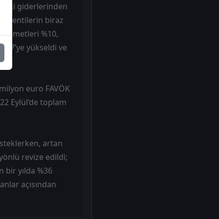
 vergi giderlerinden
beklentilerin biraz
er hizmetleri %10,
30,7’ye yükseldi ve
50 milyon euro FAVÖK
22 Eylül’de toplam
esteklerken, artan
yönlü revize edildi;
n bir yılda %36
anlar açısından