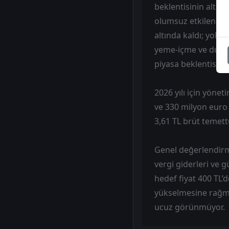
beklentisinin altınd
olumsuz etkilendi. G
altında kaldı; yolcu
yeme-içme ve duty-f
piyasa beklentisiyle
2026 yılı için yöne
ve 330 milyon euro 
3,61 TL brüt temet
Genel değerlendirmed
vergi giderleri ve g
hedef fiyat 400 TL’
yükselmesine rağme
ucuz görünmüyor.