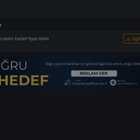
ı
m-tavhl-hedef-fiyat-6644
İlgi