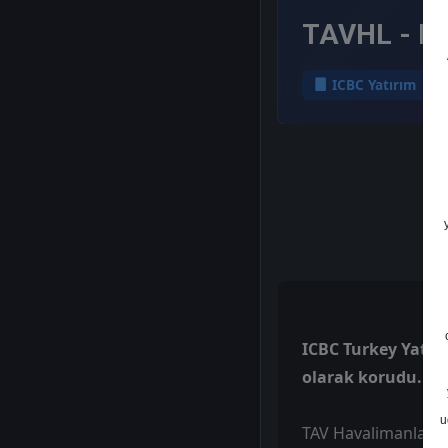
TAVHL - He
ICBC Yatırım
ICBC Turkey Yatırı
olarak korudu.
u
TAV Havalimanları, 