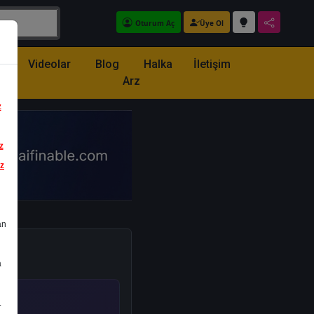
Oturum Aç
Üye Ol
z
Videolar
Blog
Halka
İletişim
Arz
z
z
iz
an
a
.