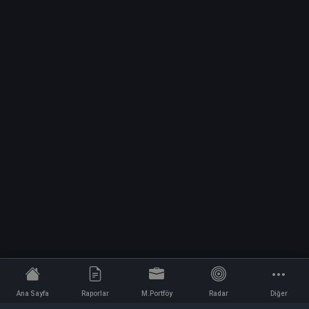
Ana Sayfa
Raporlar
M.Portföy
Radar
Diğer