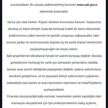
sunulmaktadır. Bu alanda yetkilendirilmiş kurumlar
www.spk.gov.tr
Oyak Yatırım
09 Temmuz 2025
adresinde bulunabilir.
Ayrıca üye olan herkes "Kişisel Verilerin Korunması Kanunu" beyanımızı
okumuş ve kabul etmiştir. Açılacak herhangi hukiki bir dava neticesinde
platformumuz yetkili merciler ile gerekli uzlaşmayı sağlayacaktır, lakin
zorunlu şartlar ve resmi kurumlar dışında hiç bir yerde Kişisel Verilerinizin
paylaşılmayacağını da beyan ederiz.
İlgili grup/internet sitesi/kanal hesabı bir yatırım kuruluşu değildir. Burada
A-
A+
gördükleriniz herhangi bir varlık için alım/satım yönlendirici nitelikte
tavsiye veya yorum niteliğinde paylaşımlar değildir, sadece yatırımcıların
kendisini geliştirmesi, ve bu piyasada bilinçli yatırımcıların çoğalması
Çarşamba, 09 Temmuz 2025 00:00
maksadıyla bazı banka ve aracı kurumların raporlarını ve hedef fiyatlarını
paylaşmaktadır.
S.No
Dosya Adı
İndir
Finansal okuryazarlığa katkı sunmak, neye/neden yatırım yapıldığını tam
İlgili
manasıyla okuyabilmek için işin profesyonellerinin bakış açılarını,
oyak-yatirim-teknik-analiz-ve-