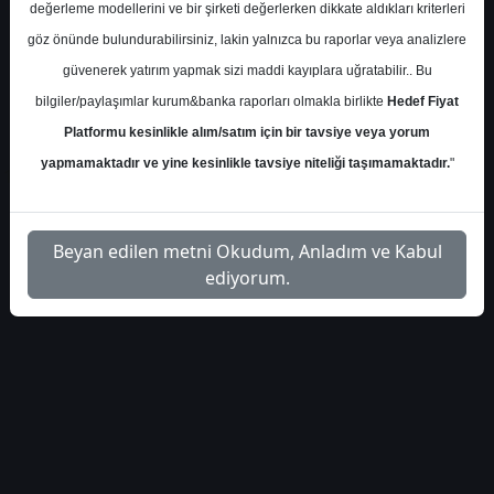
1
Dosyayı
değerleme modellerini ve bir şirketi değerlerken dikkate aldıkları kriterleri
hisse-onerileri-5152
İndir
göz önünde bulundurabilirsiniz, lakin yalnızca bu raporlar veya analizlere
güvenerek yatırım yapmak sizi maddi kayıplara uğratabilir.. Bu
bilgiler/paylaşımlar kurum&banka raporları olmakla birlikte
Hedef Fiyat
Platformu kesinlikle alım/satım için bir tavsiye veya yorum
yapmamaktadır ve yine kesinlikle tavsiye niteliği taşımamaktadır.
"
1
Beyan edilen metni Okudum, Anladım ve Kabul
ediyorum.