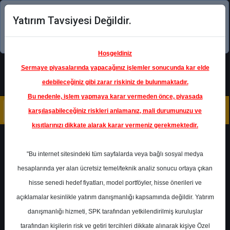
Yatırım Tavsiyesi Değildir.
Şimdi uygulamayı indirin!
Hoşgeldiniz
Sermaye piyasalarında yapacağınız işlemler sonucunda kar elde
edebileceğiniz gibi zarar riskiniz de bulunmaktadır.
Bu nedenle, işlem yapmaya karar vermeden önce, piyasada
karşılaşabileceğiniz riskleri anlamanız, mali durumunuzu ve
kısıtlarınızı dikkate alarak karar vermeniz gerekmektedir.
Geri Dön
"Bu internet sitesindeki tüm sayfalarda veya bağlı sosyal medya
hesaplarında yer alan ücretsiz temel/teknik analiz sonucu ortaya çıkan
Ana Sayfa
Raporlar
Oyak Yatırım
hisse senedi hedef fiyatları, model portföyler, hisse önerileri ve
Rapor Detay
açıklamalar kesinlikle yatırım danışmanlığı kapsamında değildir. Yatırım
danışmanlığı hizmeti, SPK tarafından yetkilendirilmiş kuruluşlar
Teknik Analiz ve Öneriler
tarafından kişilerin risk ve getiri tercihleri dikkate alınarak kişiye Özel