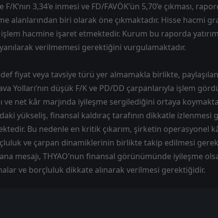
e F/K’nın 3,34’e inmesi ve FD/FAVÖK’ün 5,70’e çıkması, rap
eme alanlarından biri olarak öne çıkmaktadır. Hisse hacmi g
r işlem hacmine işaret etmektedir. Kurum bu raporda yatırı
yanılarak verilmemesi gerektiğini vurgulamaktadır.
def fiyat veya tavsiye türü yer almamakla birlikte, paylaşılan
ava Yolları’nın düşük F/K ve PD/DD çarpanlarıyla işlem gör
ı ve net kâr marjında iyileşme sergilediğini ortaya koymakta
ki yükseliş, finansal kaldıraç tarafının dikkatle izlenmesi 
edir. Bu nedenle en kritik çıkarım, şirketin operasyonel kâ
rçluluk ve çarpan dinamiklerinin birlikte takip edilmesi gerek
n ana mesajı, THYAO’nun finansal görünümünde iyileşme ols
alar ve borçluluk dikkate alınarak verilmesi gerektiğidir.