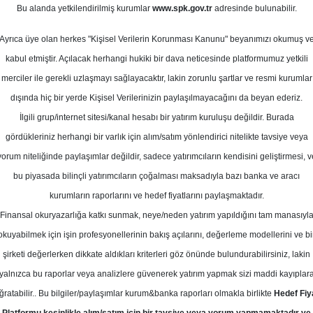
Bu alanda yetkilendirilmiş kurumlar
www.spk.gov.tr
adresinde bulunabilir.
Çeyrek Grafiklerle Finansal Değerl
Ayrıca üye olan herkes "Kişisel Verilerin Korunması Kanunu" beyanımızı okumuş v
30 Nisan 2026
kabul etmiştir. Açılacak herhangi hukiki bir dava neticesinde platformumuz yetkili
merciler ile gerekli uzlaşmayı sağlayacaktır, lakin zorunlu şartlar ve resmi kurumlar
dışında hiç bir yerde Kişisel Verilerinizin paylaşılmayacağını da beyan ederiz.
İlgili grup/internet sitesi/kanal hesabı bir yatırım kuruluşu değildir. Burada
gördükleriniz herhangi bir varlık için alım/satım yönlendirici nitelikte tavsiye veya
yorum niteliğinde paylaşımlar değildir, sadece yatırımcıların kendisini geliştirmesi, v
bu piyasada bilinçli yatırımcıların çoğalması maksadıyla bazı banka ve aracı
kurumların raporlarını ve hedef fiyatlarını paylaşmaktadır.
Finansal okuryazarlığa katkı sunmak, neye/neden yatırım yapıldığını tam manasıyl
okuyabilmek için işin profesyonellerinin bakış açılarını, değerleme modellerini ve bi
Grafiklerle Finansal Değerlendirme
şirketi değerlerken dikkate aldıkları kriterleri göz önünde bulundurabilirsiniz, lakin
yalnızca bu raporlar veya analizlere güvenerek yatırım yapmak sizi maddi kayıplar
olları için 2026/03 dönemi verileri çeyreklik olarak sunulmu
ğratabilir.. Bu bilgiler/paylaşımlar kurum&banka raporları olmakla birlikte
Hedef Fiy
a belirgin bir iyileşme ile birlikte kârlılığında toparlanma g