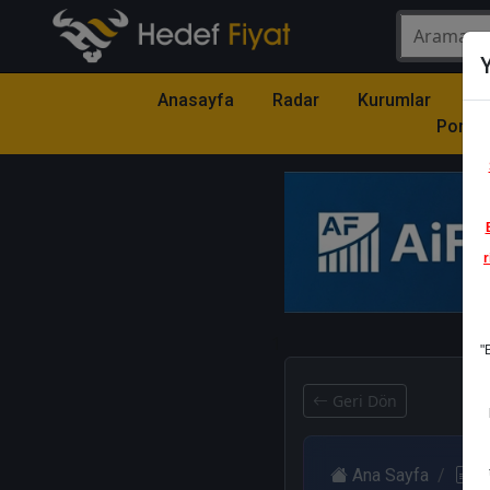
Y
Anasayfa
Radar
Kurumlar
Mo
Portfö
r
1
"
Geri Dön
Ana Sayfa
R