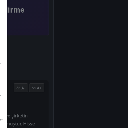
endirme
e
e
A-
A+
a
r
a
ş ve şirketin
at
örülmüştür. Hisse