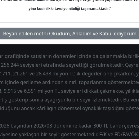
Platformu kesinlikle alım/satım için bir tavsiye veya yorum yapmamaktadır ve
026/03 için 314,50 olarak yer almış, F/K 3,79’dan 3,34’e, PD/D
yine kesinlikle tavsiye niteliği taşımamaktadır.
"
 5,17’den 5,70’e yükselmiştir. Net borç/FAVÖK 2,51’den 3,13
8,24’e ve net kâr marjı %-1,03’ten % 3,84’e dönmüştür. Bu 
tin operasyonel tarafta toparlanma gösterdiği ve değerleme
Beyan edilen metni Okudum, Anladım ve Kabul ediyorum.
işlem gördüğü şeklinde özetlemektedir.
lar grafiğinde satışların dönemler içinde dalgalanmakla birli
 256.244 seviyeleri etrafında seyrettiği görülmektedir. Çeyr
.711, 21.261 ve 28.438 milyon TL’lik değerler öne çıkarken, yı
m içinde gerileme ardından sınırlı toparlanma göstermektedi
, 9.915 ve 6.551 milyon TL seviyeleri dikkat çekmekte, yıllıkl
tış gösterip sonra aşağı yönlü bir seyir izlemektedir. Bu veril
 olduğunu ancak kârlılığın dönemsel oynaklık taşıdığını göst
ği 2026 başından 2026/03 dönemine kadar 300 TL bandı çevre
iyesine yaklaşan bir seyir göstermektedir. F/K ve FD/FAVÖK ç