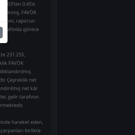
D 0,63’ten 0,45’e
’e çıkmış, FAVÖK
görünüm, raporun
 tarafında görece
kte 231.255,
eklik FAVÖK
llıklandırılmış
r. Çeyreklik net
andırılmış net kâr
er, gelir tarafının
ermektedir.
sinde hareket eden,
arpanları birlikte