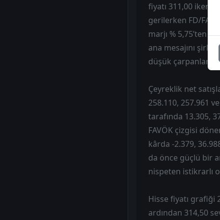
fiyatı 311,00 iken 2
gerilerken FD/FAVÖK
marjı % 5,75’ten % 
ana mesajını şirke
düşük çarpanlarla 
Çeyreklik net satış
258.110, 257.961 ve
tarafında 13.305, 37
FAVÖK çizgisi döne
kârda -2.379, 36.988
da önce güçlü bir ar
nispeten istikrarlı
Hisse fiyatı grafi
ardından 314,50 sev