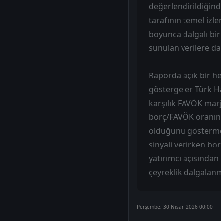
değerlendirildiğind
tarafının temel izl
boyunca dalgalı bi
sunulan verilere da
Raporda açık bir he
göstergeler Türk H
karşılık FAVÖK marj
borç/FAVÖK oranında
olduğunu göstermekt
sinyali verirken bo
yatırımcı açısında
çeyreklik dalgalanm
Perşembe, 30 Nisan 2026 00:00