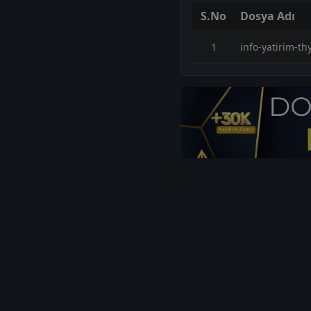
S.No
Dosya Adı
1
info-yatirim-th
1