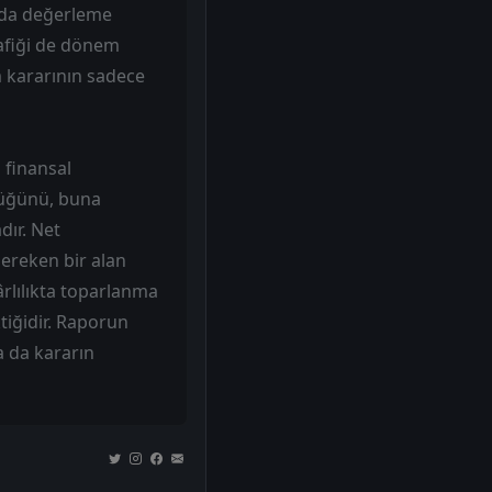
orda değerleme
rafiği de dönem
m kararının sadece
 finansal
düğünü, buna
dır. Net
gereken bir alan
rlılıkta toparlanma
tiğidir. Raporun
a da kararın