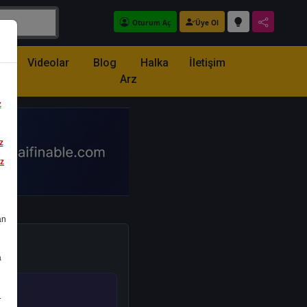
Oturum Aç
Üye Ol
z
Videolar
Blog
Halka
İletişim
Arz
z
z
iz
an
a
.