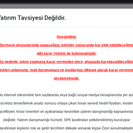
atırım Tavsiyesi Değildir.
del
Hisse
Öne
Raporlar
Partnerlerimi
y
Karşılaştır
Çıkanlar
Hoşgeldiniz
Sermaye piyasalarında yapacağınız işlemler sonucunda kar elde edebileceğini
gibi zarar riskiniz de bulunmaktadır.
Bu nedenle, işlem yapmaya karar vermeden önce, piyasada karşılaşabileceğini
iskleri anlamanız, mali durumunuzu ve kısıtlarınızı dikkate alarak karar vermen
gerekmektedir.
Bu internet sitesindeki tüm sayfalarda veya bağlı sosyal medya hesaplarında yer al
ücretsiz temel/teknik analiz sonucu ortaya çıkan hisse senedi hedef fiyatları, model
portföyler, hisse önerileri ve açıklamalar kesinlikle yatırım danışmanlığı kapsamınd
değildir. Yatırım danışmanlığı hizmeti, SPK tarafından yetkilendirilmiş kuruluşlar
aporlar
İnfo Yatırım
Rapor Detay
tarafından kişilerin risk ve getiri tercihleri dikkate alınarak kişiye Özel sunulmaktadır