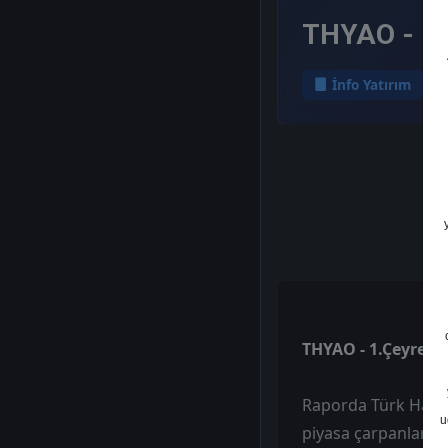
THYAO - 1.
İnfo Yatırım
THYAO - 1.Çeyrek 
Raporda Türk Hava Y
u
piyasa çarpanlarınd