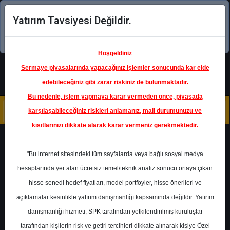
Yatırım Tavsiyesi Değildir.
Şimdi uygulamayı indirin!
Hoşgeldiniz
Sermaye piyasalarında yapacağınız işlemler sonucunda kar elde
edebileceğiniz gibi zarar riskiniz de bulunmaktadır.
Bu nedenle, işlem yapmaya karar vermeden önce, piyasada
karşılaşabileceğiniz riskleri anlamanız, mali durumunuzu ve
kısıtlarınızı dikkate alarak karar vermeniz gerekmektedir.
Geri Dön
"Bu internet sitesindeki tüm sayfalarda veya bağlı sosyal medya
hesaplarında yer alan ücretsiz temel/teknik analiz sonucu ortaya çıkan
Ana Sayfa
Raporlar
Vakıf Yatırım
hisse senedi hedef fiyatları, model portföyler, hisse önerileri ve
Rapor Detay
açıklamalar kesinlikle yatırım danışmanlığı kapsamında değildir. Yatırım
danışmanlığı hizmeti, SPK tarafından yetkilendirilmiş kuruluşlar
THYAO - Hedef Fiyat
tarafından kişilerin risk ve getiri tercihleri dikkate alınarak kişiye Özel