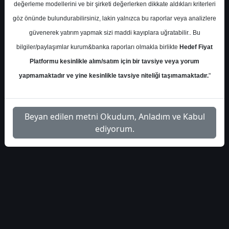
değerleme modellerini ve bir şirketi değerlerken dikkate aldıkları kriterleri
vakif-yatirim-thyao-hedef-
İlgili
göz önünde bulundurabilirsiniz, lakin yalnızca bu raporlar veya analizlere
1
fiyat-2026
Dosyayı İndir
güvenerek yatırım yapmak sizi maddi kayıplara uğratabilir.. Bu
bilgiler/paylaşımlar kurum&banka raporları olmakla birlikte
Hedef Fiyat
Platformu kesinlikle alım/satım için bir tavsiye veya yorum
yapmamaktadır ve yine kesinlikle tavsiye niteliği taşımamaktadır.
"
1
Beyan edilen metni Okudum, Anladım ve Kabul
ediyorum.