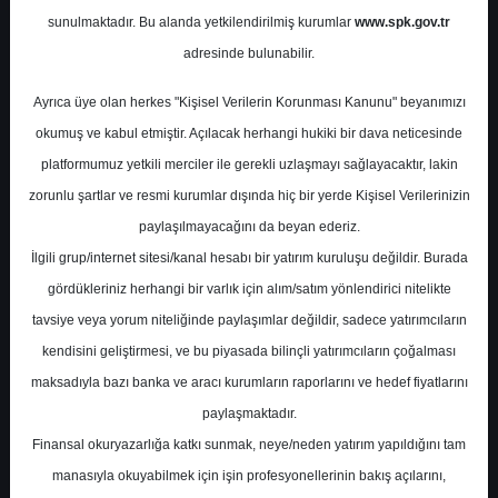
sunulmaktadır. Bu alanda yetkilendirilmiş kurumlar
www.spk.gov.tr
Vakıf Yatırım
07 Kasım 2025
adresinde bulunabilir.
Ayrıca üye olan herkes "Kişisel Verilerin Korunması Kanunu" beyanımızı
okumuş ve kabul etmiştir. Açılacak herhangi hukiki bir dava neticesinde
platformumuz yetkili merciler ile gerekli uzlaşmayı sağlayacaktır, lakin
zorunlu şartlar ve resmi kurumlar dışında hiç bir yerde Kişisel Verilerinizin
paylaşılmayacağını da beyan ederiz.
İlgili grup/internet sitesi/kanal hesabı bir yatırım kuruluşu değildir. Burada
A-
A+
gördükleriniz herhangi bir varlık için alım/satım yönlendirici nitelikte
Vakıf Yatırım, THYAO-THY için hedef fiyatını
tavsiye veya yorum niteliğinde paylaşımlar değildir, sadece yatırımcıların
470 TL, tavsiyesini "al" olarak korudu
kendisini geliştirmesi, ve bu piyasada bilinçli yatırımcıların çoğalması
maksadıyla bazı banka ve aracı kurumların raporlarını ve hedef fiyatlarını
paylaşmaktadır.
Cuma, 07 Kasım 2025 00:00
Finansal okuryazarlığa katkı sunmak, neye/neden yatırım yapıldığını tam
manasıyla okuyabilmek için işin profesyonellerinin bakış açılarını,
S.No
Dosya Adı
İndir