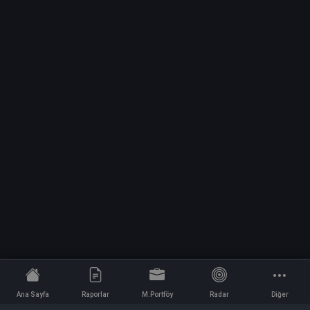
Ana Sayfa
Raporlar
M.Portföy
Radar
Diğer