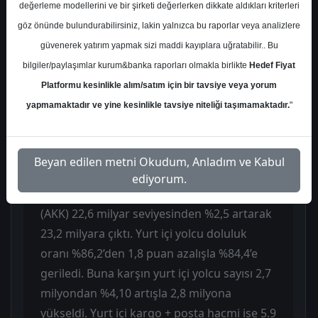
değerleme modellerini ve bir şirketi değerlerken dikkate aldıkları kriterleri
toplam 7,9 milyon yolcu taşıdı ve yolcu
göz önünde bulundurabilirsiniz, lakin yalnızca bu raporlar veya analizlere
sayısı geçen yılın aynı dönemine göre %3,7
güvenerek yatırım yapmak sizi maddi kayıplara uğratabilir.. Bu
arttı. Filodaki uçak sayısı %12,0 artışla
bilgiler/paylaşımlar kurum&banka raporları olmakla birlikte
Hedef Fiyat
542’ye ulaştı. Analizin ana mesajı, yolcu
Platformu kesinlikle alım/satım için bir tavsiye veya yorum
sayısı, doluluk oranı ve özellikle yurt dışı
yapmamaktadır ve yine kesinlikle tavsiye niteliği taşımamaktadır.
"
kargo operasyonlarındaki artışın
desteklediği olumlu bir görünüm olduğu
yönünde.
Beyan edilen metni Okudum, Anladım ve Kabul
ediyorum.
Yurt içi tarafta Toplam Arz Edilen Koltuk Km
(AKK) 22,6 milyar seviyesinden %2,5 artarak
23,2 milyara çıktı. Yurt içi yolcu doluluk
oranı %86,2’den 1,8 puan azalışla %84,4’e
geriledi. Buna karşın yurt içi yolcu sayısı 2,7
milyondan %4,10 artışla 2,8 milyona
yükseldi. Yurt içi kargo + posta hacmi ise 5.9