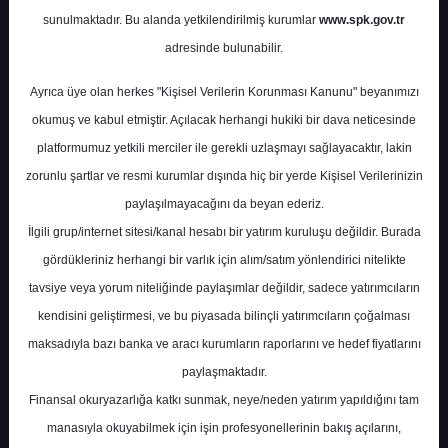
Trafik Sonuçları
sunulmaktadır. Bu alanda yetkilendirilmiş kurumlar
www.spk.gov.tr
adresinde bulunabilir.
GCM Yatırım
10 Haziran 2026
Ayrıca üye olan herkes "Kişisel Verilerin Korunması Kanunu" beyanımızı
okumuş ve kabul etmiştir. Açılacak herhangi hukiki bir dava neticesinde
platformumuz yetkili merciler ile gerekli uzlaşmayı sağlayacaktır, lakin
zorunlu şartlar ve resmi kurumlar dışında hiç bir yerde Kişisel Verilerinizin
paylaşılmayacağını da beyan ederiz.
İlgili grup/internet sitesi/kanal hesabı bir yatırım kuruluşu değildir. Burada
gördükleriniz herhangi bir varlık için alım/satım yönlendirici nitelikte
A-
A+
tavsiye veya yorum niteliğinde paylaşımlar değildir, sadece yatırımcıların
kendisini geliştirmesi, ve bu piyasada bilinçli yatırımcıların çoğalması
THYAO - Mayıs 2026 Trafik Sonuçları
maksadıyla bazı banka ve aracı kurumların raporlarını ve hedef fiyatlarını
paylaşmaktadır.
Rapora göre Türk Hava Yolları’nın Mayıs ayı
Finansal okuryazarlığa katkı sunmak, neye/neden yatırım yapıldığını tam
trafik sonuçları genel olarak pozitif
manasıyla okuyabilmek için işin profesyonellerinin bakış açılarını,
değerlendiriliyor. Şirket Mayıs ayında