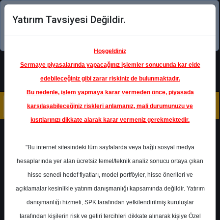
Yatırım Tavsiyesi Değildir.
Şimdi uygulamayı indirin!
Hoşgeldiniz
Sermaye piyasalarında yapacağınız işlemler sonucunda kar elde
edebileceğiniz gibi zarar riskiniz de bulunmaktadır.
Bu nedenle, işlem yapmaya karar vermeden önce, piyasada
karşılaşabileceğiniz riskleri anlamanız, mali durumunuzu ve
kısıtlarınızı dikkate alarak karar vermeniz gerekmektedir.
Geri Dön
"Bu internet sitesindeki tüm sayfalarda veya bağlı sosyal medya
hesaplarında yer alan ücretsiz temel/teknik analiz sonucu ortaya çıkan
Ana Sayfa
Raporlar
GCM Yatırım
hisse senedi hedef fiyatları, model portföyler, hisse önerileri ve
Rapor Detay
açıklamalar kesinlikle yatırım danışmanlığı kapsamında değildir. Yatırım
danışmanlığı hizmeti, SPK tarafından yetkilendirilmiş kuruluşlar
THYAO - Mayıs 2026
tarafından kişilerin risk ve getiri tercihleri dikkate alınarak kişiye Özel