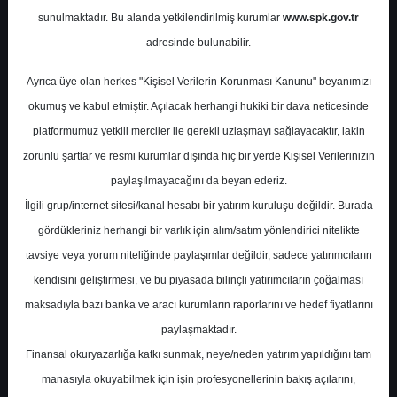
Değerlendirme Raporu
sunulmaktadır. Bu alanda yetkilendirilmiş kurumlar
www.spk.gov.tr
adresinde bulunabilir.
İnfo Yatırım
10 Şubat 2026
Ayrıca üye olan herkes "Kişisel Verilerin Korunması Kanunu" beyanımızı
okumuş ve kabul etmiştir. Açılacak herhangi hukiki bir dava neticesinde
platformumuz yetkili merciler ile gerekli uzlaşmayı sağlayacaktır, lakin
zorunlu şartlar ve resmi kurumlar dışında hiç bir yerde Kişisel Verilerinizin
paylaşılmayacağını da beyan ederiz.
İlgili grup/internet sitesi/kanal hesabı bir yatırım kuruluşu değildir. Burada
gördükleriniz herhangi bir varlık için alım/satım yönlendirici nitelikte
A-
A+
tavsiye veya yorum niteliğinde paylaşımlar değildir, sadece yatırımcıların
kendisini geliştirmesi, ve bu piyasada bilinçli yatırımcıların çoğalması
TOASO - Finansal Değerlendirme Raporu
maksadıyla bazı banka ve aracı kurumların raporlarını ve hedef fiyatlarını
paylaşmaktadır.
Salı, 10 Şubat 2026 00:00
Finansal okuryazarlığa katkı sunmak, neye/neden yatırım yapıldığını tam
manasıyla okuyabilmek için işin profesyonellerinin bakış açılarını,