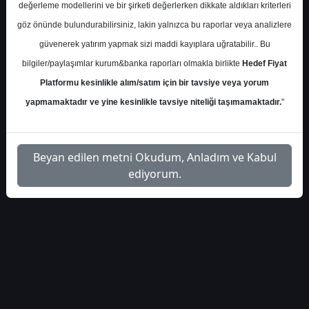
S.No
Dosya Adı
İndir
değerleme modellerini ve bir şirketi değerlerken dikkate aldıkları kriterleri
göz önünde bulundurabilirsiniz, lakin yalnızca bu raporlar veya analizlere
info-yatirim-finansal-
İlgili
güvenerek yatırım yapmak sizi maddi kayıplara uğratabilir.. Bu
1
degerlendirme-raporu-toaso-
Dosyayı
6644
İndir
bilgiler/paylaşımlar kurum&banka raporları olmakla birlikte
Hedef Fiyat
Platformu kesinlikle alım/satım için bir tavsiye veya yorum
yapmamaktadır ve yine kesinlikle tavsiye niteliği taşımamaktadır.
"
1
Beyan edilen metni Okudum, Anladım ve Kabul
ediyorum.