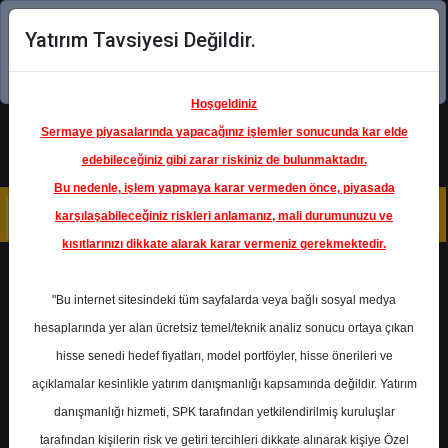
Yatırım Tavsiyesi Değildir.
Şimdi uygulamayı indirin!
Hoşgeldiniz
Sermaye piyasalarında yapacağınız işlemler sonucunda kar elde
edebileceğiniz gibi zarar riskiniz de bulunmaktadır.
Bu nedenle, işlem yapmaya karar vermeden önce, piyasada
karşılaşabileceğiniz riskleri anlamanız, mali durumunuzu ve
kısıtlarınızı dikkate alarak karar vermeniz gerekmektedir.
Geri Dön
"Bu internet sitesindeki tüm sayfalarda veya bağlı sosyal medya
hesaplarında yer alan ücretsiz temel/teknik analiz sonucu ortaya çıkan
Ana Sayfa
Raporlar
İnfo Yatırım
hisse senedi hedef fiyatları, model portföyler, hisse önerileri ve
Rapor Detay
açıklamalar kesinlikle yatırım danışmanlığı kapsamında değildir. Yatırım
danışmanlığı hizmeti, SPK tarafından yetkilendirilmiş kuruluşlar
TOASO - Finansal
tarafından kişilerin risk ve getiri tercihleri dikkate alınarak kişiye Özel