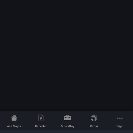
Ana Sayfa
Raporlar
M.Portföy
Radar
Diğer