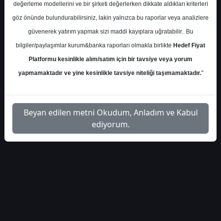
değerleme modellerini ve bir şirketi değerlerken dikkate aldıkları kriterleri
İlgili
göz önünde bulundurabilirsiniz, lakin yalnızca bu raporlar veya analizlere
ikon-menkul-torunlar-gyo-
1
Dosyayı
güvenerek yatırım yapmak sizi maddi kayıplara uğratabilir.. Bu
bilanco-analizi-5598334
İndir
bilgiler/paylaşımlar kurum&banka raporları olmakla birlikte
Hedef Fiyat
Platformu kesinlikle alım/satım için bir tavsiye veya yorum
yapmamaktadır ve yine kesinlikle tavsiye niteliği taşımamaktadır.
"
1
Beyan edilen metni Okudum, Anladım ve Kabul
ediyorum.