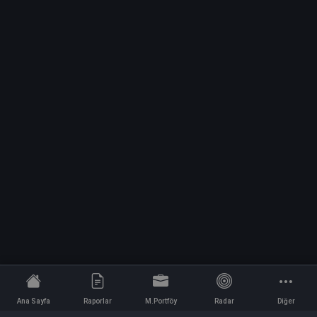
Ana Sayfa
Raporlar
M.Portföy
Radar
Diğer