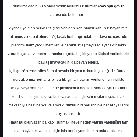
sunulmaktadır. Bu alanda yetkilendirilmiş kurumlar
www.spk.gov.tr
İkon Menkul
12 Mart 2025
adresinde bulunabilir.
Ayrıca üye olan herkes "Kişisel Verilerin Korunması Kanunu" beyanımızı
okumuş ve kabul etmiştir. Açılacak herhangi hukiki bir dava neticesinde
platformumuz yetkili merciler ile gerekli uzlaşmayı sağlayacaktır, lakin
zorunlu şartlar ve resmi kurumlar dışında hiç bir yerde Kişisel Verilerinizin
paylaşılmayacağını da beyan ederiz.
İlgili grup/internet sitesi/kanal hesabı bir yatırım kuruluşu değildir. Burada
A-
A+
gördükleriniz herhangi bir varlık için alım/satım yönlendirici nitelikte
Torunlar GYO 4. Çeyrek Finansal Sonuç
tavsiye veya yorum niteliğinde paylaşımlar değildir, sadece yatırımcıların
Değerlendirmesi
kendisini geliştirmesi, ve bu piyasada bilinçli yatırımcıların çoğalması
maksadıyla bazı banka ve aracı kurumların raporlarını ve hedef fiyatlarını
paylaşmaktadır.
Çarşamba, 12 Mart 2025 00:00
Finansal okuryazarlığa katkı sunmak, neye/neden yatırım yapıldığını tam
manasıyla okuyabilmek için işin profesyonellerinin bakış açılarını,
S.No
Dosya Adı
İndir