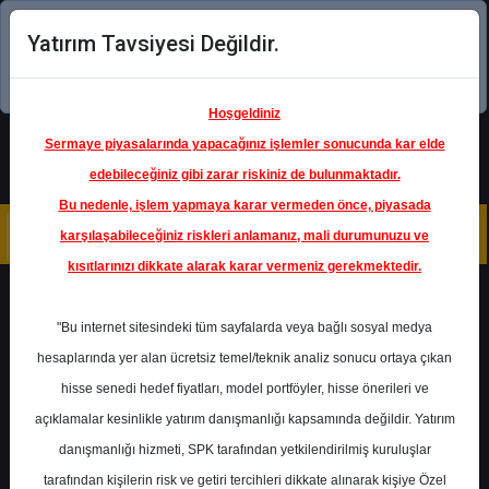
Yatırım Tavsiyesi Değildir.
Şimdi uygulamayı indirin!
Hoşgeldiniz
Sermaye piyasalarında yapacağınız işlemler sonucunda kar elde
edebileceğiniz gibi zarar riskiniz de bulunmaktadır.
Bu nedenle, işlem yapmaya karar vermeden önce, piyasada
karşılaşabileceğiniz riskleri anlamanız, mali durumunuzu ve
kısıtlarınızı dikkate alarak karar vermeniz gerekmektedir.
Geri Dön
"Bu internet sitesindeki tüm sayfalarda veya bağlı sosyal medya
hesaplarında yer alan ücretsiz temel/teknik analiz sonucu ortaya çıkan
Ana Sayfa
Raporlar
İkon Menkul
hisse senedi hedef fiyatları, model portföyler, hisse önerileri ve
Rapor Detay
açıklamalar kesinlikle yatırım danışmanlığı kapsamında değildir. Yatırım
danışmanlığı hizmeti, SPK tarafından yetkilendirilmiş kuruluşlar
TRGYO - Bilanço Analizi
tarafından kişilerin risk ve getiri tercihleri dikkate alınarak kişiye Özel