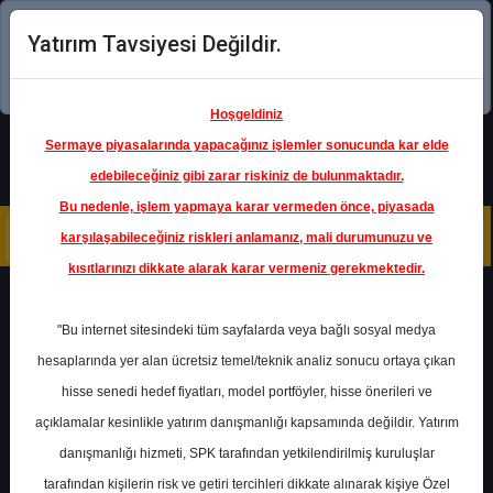
Yatırım Tavsiyesi Değildir.
Şimdi uygulamayı indirin!
Hoşgeldiniz
Sermaye piyasalarında yapacağınız işlemler sonucunda kar elde
edebileceğiniz gibi zarar riskiniz de bulunmaktadır.
Bu nedenle, işlem yapmaya karar vermeden önce, piyasada
karşılaşabileceğiniz riskleri anlamanız, mali durumunuzu ve
kısıtlarınızı dikkate alarak karar vermeniz gerekmektedir.
Geri Dön
"Bu internet sitesindeki tüm sayfalarda veya bağlı sosyal medya
hesaplarında yer alan ücretsiz temel/teknik analiz sonucu ortaya çıkan
Ana Sayfa
Raporlar
Ünlü Menkul
hisse senedi hedef fiyatları, model portföyler, hisse önerileri ve
Rapor Detay
açıklamalar kesinlikle yatırım danışmanlığı kapsamında değildir. Yatırım
danışmanlığı hizmeti, SPK tarafından yetkilendirilmiş kuruluşlar
Ünlü Menkul - Perakende
tarafından kişilerin risk ve getiri tercihleri dikkate alınarak kişiye Özel