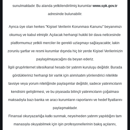
Raporu
sunulmaktadır. Bu alanda yetkilendirilmiş kurumlar
www.spk.gov.tr
adresinde bulunabilir.
Ünlü Menkul
05 Ekim 2023
Ayrıca üye olan herkes "Kişisel Verilerin Korunması Kanunu" beyanımızı
okumuş ve kabul etmiştir. Açılacak herhangi hukiki bir dava neticesinde
platformumuz yetkili merciler ile gerekli uzlaşmayı sağlayacaktır, lakin
zorunlu şartlar ve resmi kurumlar dışında hiç bir yerde Kişisel Verilerinizin
paylaşılmayacağını da beyan ederiz.
İlgili grup/internet sitesi/kanal hesabı bir yatırım kuruluşu değildir. Burada
gördükleriniz herhangi bir varlık için alım/satım yönlendirici nitelikte
A-
A+
tavsiye veya yorum niteliğinde paylaşımlar değildir, sadece yatırımcıların
kendisini geliştirmesi, ve bu piyasada bilinçli yatırımcıların çoğalması
maksadıyla bazı banka ve aracı kurumların raporlarını ve hedef fiyatlarını
Perşembe, 05 Ekim 2023 00:00
paylaşmaktadır.
Finansal okuryazarlığa katkı sunmak, neye/neden yatırım yapıldığını tam
manasıyla okuyabilmek için işin profesyonellerinin bakış açılarını,