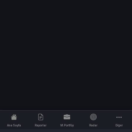
Ana Sayfa
Raporlar
M.Portföy
Radar
Diğer