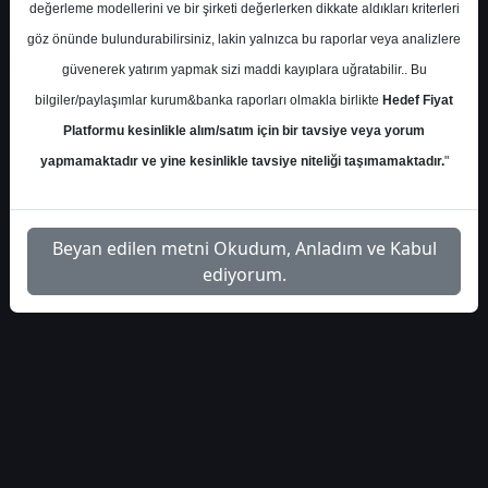
değerleme modellerini ve bir şirketi değerlerken dikkate aldıkları kriterleri
göz önünde bulundurabilirsiniz, lakin yalnızca bu raporlar veya analizlere
1
güvenerek yatırım yapmak sizi maddi kayıplara uğratabilir.. Bu
bilgiler/paylaşımlar kurum&banka raporları olmakla birlikte
Hedef Fiyat
Platformu kesinlikle alım/satım için bir tavsiye veya yorum
yapmamaktadır ve yine kesinlikle tavsiye niteliği taşımamaktadır.
"
Beyan edilen metni Okudum, Anladım ve Kabul
ediyorum.