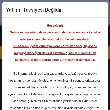
Yatırım Tavsiyesi Değildir.
Şimdi uygulamayı indirin!
Hoşgeldiniz
Sermaye piyasalarında yapacağınız işlemler sonucunda kar elde
edebileceğiniz gibi zarar riskiniz de bulunmaktadır.
Bu nedenle, işlem yapmaya karar vermeden önce, piyasada
karşılaşabileceğiniz riskleri anlamanız, mali durumunuzu ve
kısıtlarınızı dikkate alarak karar vermeniz gerekmektedir.
Geri Dön
"Bu internet sitesindeki tüm sayfalarda veya bağlı sosyal medya
hesaplarında yer alan ücretsiz temel/teknik analiz sonucu ortaya çıkan
Ana Sayfa
Raporlar
İnfo Yatırım
hisse senedi hedef fiyatları, model portföyler, hisse önerileri ve
Rapor Detay
açıklamalar kesinlikle yatırım danışmanlığı kapsamında değildir. Yatırım
danışmanlığı hizmeti, SPK tarafından yetkilendirilmiş kuruluşlar
VESTL - Finansal
tarafından kişilerin risk ve getiri tercihleri dikkate alınarak kişiye Özel