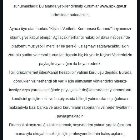
Değerlendirme
sunulmaktadır. Bu alanda yetkilendirilmiş kurumlar
www.spk.gov.tr
adresinde bulunabilir.
İnfo Yatırım
20 Ağustos 2025
Ayrıca üye olan herkes "Kişisel Verilerin Korunması Kanunu" beyanımızı
okumuş ve kabul etmiştir. Açılacak herhangi hukiki bir dava neticesinde
platformumuz yetkili merciler ile gerekli uzlaşmayı sağlayacaktır, lakin
zorunlu şartlar ve resmi kurumlar dışında hiç bir yerde Kişisel Verilerinizin
paylaşılmayacağını da beyan ederiz.
İlgili grup/internet sitesi/kanal hesabı bir yatırım kuruluşu değildir. Burada
gördükleriniz herhangi bir varlık için alım/satım yönlendirici nitelikte
A-
A+
tavsiye veya yorum niteliğinde paylaşımlar değildir, sadece yatırımcıların
kendisini geliştirmesi, ve bu piyasada bilinçli yatırımcıların çoğalması
VESTL - Finansal Değerlendirme
maksadıyla bazı banka ve aracı kurumların raporlarını ve hedef fiyatlarını
paylaşmaktadır.
Çarşamba, 20 Ağustos 2025 00:00
Finansal okuryazarlığa katkı sunmak, neye/neden yatırım yapıldığını tam
manasıyla okuyabilmek için işin profesyonellerinin bakış açılarını,