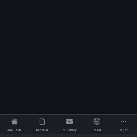
Ana Sayfa
Raporlar
M.Portföy
Radar
Diğer