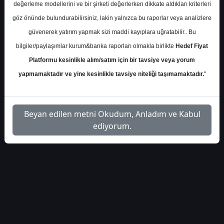
S.No
Dosya Adı
İndir
değerleme modellerini ve bir şirketi değerlerken dikkate aldıkları kriterleri
göz önünde bulundurabilirsiniz, lakin yalnızca bu raporlar veya analizlere
info-vestel-finansal-
İlgili
1
güvenerek yatırım yapmak sizi maddi kayıplara uğratabilir.. Bu
degerlendirme-4039
Dosyayı İndir
bilgiler/paylaşımlar kurum&banka raporları olmakla birlikte
Hedef Fiyat
Platformu kesinlikle alım/satım için bir tavsiye veya yorum
yapmamaktadır ve yine kesinlikle tavsiye niteliği taşımamaktadır.
"
1
Beyan edilen metni Okudum, Anladım ve Kabul
ediyorum.