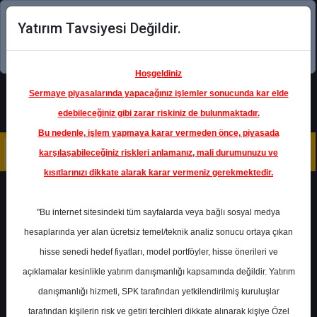
Yatırım Tavsiyesi Değildir.
Şimdi uygulamayı indirin!
Hoşgeldiniz
Sermaye piyasalarında yapacağınız işlemler sonucunda kar elde
edebileceğiniz gibi zarar riskiniz de bulunmaktadır.
Bu nedenle, işlem yapmaya karar vermeden önce, piyasada
karşılaşabileceğiniz riskleri anlamanız, mali durumunuzu ve
kısıtlarınızı dikkate alarak karar vermeniz gerekmektedir.
Geri Dön
"Bu internet sitesindeki tüm sayfalarda veya bağlı sosyal medya
Katılım Endeksinde
hesaplarında yer alan ücretsiz temel/teknik analiz sonucu ortaya çıkan
hisse senedi hedef fiyatları, model portföyler, hisse önerileri ve
açıklamalar kesinlikle yatırım danışmanlığı kapsamında değildir. Yatırım
KOTON
- KOTON MAĞAZACILIK
TEKSTİL SANAYİ VE TİCARET
danışmanlığı hizmeti, SPK tarafından yetkilendirilmiş kuruluşlar
A.Ş.
Hedef Fiyat
27.00 ₺
tarafından kişilerin risk ve getiri tercihleri dikkate alınarak kişiye Özel