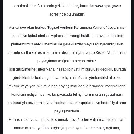
Potansiyel
%0.00
sunulmaktadır. Bu alanda yetkilendirilmiş kurumlar
www.spk.gov.tr
Getiri
adresinde bulunabilir.
Al
0
0
Ayrıca üye olan herkes "Kişisel Verilerin Korunması Kanunu" beyanımızı
Cuma, 08 Mayıs 2026
okumuş ve kabul etmiştir. Açılacak herhangi hukiki bir dava neticesinde
platformumuz yetkili merciler ile gerekli uzlaşmayı sağlayacaktır, lakin
zorunlu şartlar ve resmi kurumlar dışında hiç bir yerde Kişisel Verilerinizin
paylaşılmayacağını da beyan ederiz.
İlgili grup/internet sitesi/kanal hesabı bir yatırım kuruluşu değildir. Burada
gördükleriniz herhangi bir varlık için alım/satım yönlendirici nitelikte
tavsiye veya yorum niteliğinde paylaşımlar değildir, sadece yatırımcıların
En Yüksek Tahmin
28,90 ₺
kendisini geliştirmesi, ve bu piyasada bilinçli yatırımcıların çoğalması
Ortalama Fiyat Tahmini
25,50 ₺
maksadıyla bazı banka ve aracı kurumların raporlarını ve hedef fiyatlarını
En Düşük Tahmin
21,00 ₺
paylaşmaktadır.
Ortalama Getiri Potansiyeli
%101.93
Finansal okuryazarlığa katkı sunmak, neye/neden yatırım yapıldığını tam
manasıyla okuyabilmek için işin profesyonellerinin bakış açılarını,