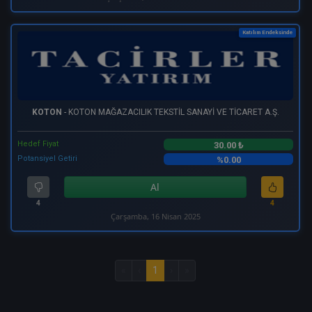
Katılım Endeksinde
KOTON
- KOTON MAĞAZACILIK TEKSTİL SANAYİ VE TİCARET A.Ş.
Hedef Fiyat
30.00 ₺
Potansiyel Getiri
%0.00
Al
4
4
Çarşamba, 16 Nisan 2025
«
‹
1
›
»