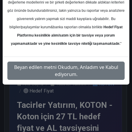
değerleme modellerini ve bir şirketi değerlerken dikkate aldıkları kriterleri
Kurum Sayısı
göz önünde bulundurabilirsiniz, lakin yalnızca bu raporlar veya analizlere
5
güvenerek yatırım yapmak sizi maddi kayıplara uğratabilir.. Bu
Al
Endeks Üstü Get.
bilgiler/paylaşımlar kurum&banka raporları olmakla birlikte
Hedef Fiyat
Platformu kesinlikle alım/satım için bir tavsiye veya yorum
4
1
yapmamaktadır ve yine kesinlikle tavsiye niteliği taşımamaktadır.
"
Cuma, 08 Mayıs 2026
Beyan edilen metni Okudum, Anladım ve Kabul
ediyorum.
Ana Sayfa
Tacirler Yatırım
KOTON
Hedef Fiyat
Tacirler Yatırım, KOTON -
Koton için 27 TL hedef
fiyat ve AL tavsiyesini