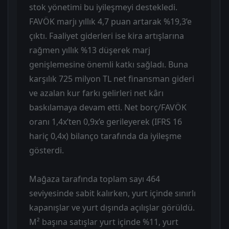
stok yönetimi bu iyileşmeyi destekledi.
FAVÖK marjı yıllık 4,7 puan artarak %19,3’e
çıktı. Faaliyet giderleri ise kira artışlarına
rağmen yıllık %13 düşerek marj
genişlemesine önemli katkı sağladı. Buna
karşılık 725 milyon TL net finansman gideri
ve azalan kur farkı gelirleri net kârı
baskılamaya devam etti. Net borç/FAVÖK
oranı 1,4x’ten 0,9x’e gerileyerek (IFRS 16
hariç 0,4x) bilanço tarafında da iyileşme
gösterdi.
Mağaza tarafında toplam sayı 464
seviyesinde sabit kalırken, yurt içinde sınırlı
kapanışlar ve yurt dışında açılışlar görüldü.
M² başına satışlar yurt içinde %11, yurt