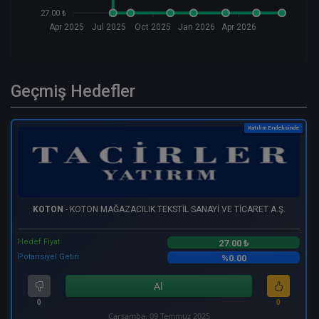
27.00 ₺
Apr 2025
Jul 2025
Oct 2025
Jan 2026
Apr 2026
Geçmiş Hedefler
Katılım Endeksinde
KOTON
- KOTON MAĞAZACILIK TEKSTİL SANAYİ VE TİCARET A.Ş.
Hedef Fiyat
27.00 ₺
Potansiyel Getiri
%0.00
Al
0
0
Çarşamba, 09 Temmuz 2025