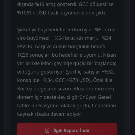
dışında %19 artış gösterdi. GCC bölgesi ise
%106’lık USD bazlı büyüme ile öne çıktı.
Şirket yıl başı hedeflerini koruyor: %5–7 reel
ciro büyümesi, ~%54 brüt kâr marjı, ~%24
FAVÖK marjı ve düşük borçluluk hedefi.
1Ç26 sonuçları bu hedeflerle uyumlu. Nisan
verileri de ikinci çeyreğe güçlü bir başlangıç
olduğunu gösteriyor (yurt içi satışlar +%32,
konsolide +%34, GCC +%73 USD). Özellikle
Körfez bölgesi ve sezon etkisi önümüzdeki
dönem için destekleyici görünüyor. Genel
tablo: operasyonel olarak güçlü, finansman
kaynaklı baskı devam ediyor.
İlgili Raporu İndir