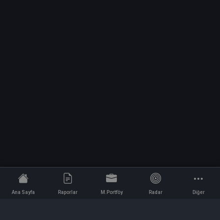
Ana Sayfa
Raporlar
M.Portföy
Radar
Diğer