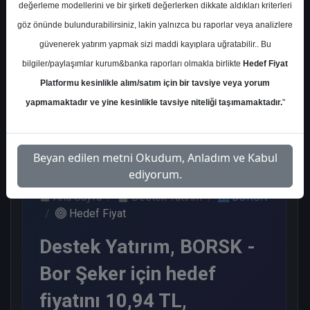
değerleme modellerini ve bir şirketi değerlerken dikkate aldıkları kriterleri
Kurum Sayısı
göz önünde bulundurabilirsiniz, lakin yalnızca bu raporlar veya analizlere
1
güvenerek yatırım yapmak sizi maddi kayıplara uğratabilir.. Bu
Al
bilgiler/paylaşımlar kurum&banka raporları olmakla birlikte
Hedef Fiyat
Platformu kesinlikle alım/satım için bir tavsiye veya yorum
1
yapmamaktadır ve yine kesinlikle tavsiye niteliği taşımamaktadır.
"
Perşembe, 14 Mayıs 2026
Beyan edilen metni Okudum, Anladım ve Kabul
ediyorum.
Ana Sayfa
Destek Yatırım
BORSK
Hedef Fiyat
Destek Yatırım, BORSK -
Bor Şeker için hedef
fiyatını 10,94 TL,