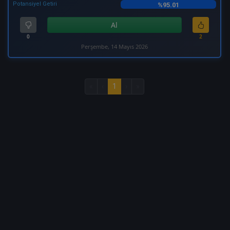
Potansiyel Getiri
%95.01
Al
0
2
Perşembe, 14 Mayıs 2026
«
‹
1
›
»