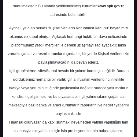
Potansiyel
%95.01
sunulmaktadır. Bu alanda yetkilendirilmiş kurumlar
www.spk.gov.tr
Getiri
adresinde bulunabilir.
Al
0
2
Ayrıca üye olan herkes "Kişisel Verilerin Korunması Kanunu" beyanımızı
Perşembe, 14 Mayıs 2026
okumuş ve kabul etmiştir. Açılacak herhangi hukiki bir dava neticesinde
platformumuz yetkili merciler ile gerekli uzlaşmayı sağlayacaktır, lakin
zorunlu şartlar ve resmi kurumlar dışında hiç bir yerde Kişisel Verilerinizin
paylaşılmayacağını da beyan ederiz.
İlgili grup/internet sitesi/kanal hesabı bir yatırım kuruluşu değildir. Burada
gördükleriniz herhangi bir varlık için alım/satım yönlendirici nitelikte
tavsiye veya yorum niteliğinde paylaşımlar değildir, sadece yatırımcıların
En Yüksek Tahmin
10,94 ₺
kendisini geliştirmesi, ve bu piyasada bilinçli yatırımcıların çoğalması
Ortalama Fiyat Tahmini
10,94 ₺
maksadıyla bazı banka ve aracı kurumların raporlarını ve hedef fiyatlarını
En Düşük Tahmin
10,94 ₺
paylaşmaktadır.
Ortalama Getiri Potansiyeli
%95.01
Finansal okuryazarlığa katkı sunmak, neye/neden yatırım yapıldığını tam
manasıyla okuyabilmek için işin profesyonellerinin bakış açılarını,