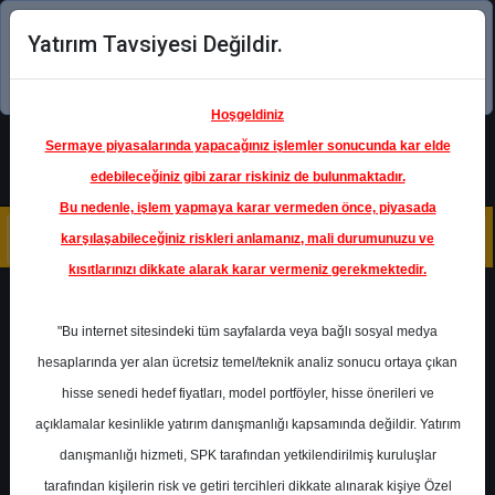
Yatırım Tavsiyesi Değildir.
Şimdi uygulamayı indirin!
Hoşgeldiniz
Sermaye piyasalarında yapacağınız işlemler sonucunda kar elde
edebileceğiniz gibi zarar riskiniz de bulunmaktadır.
Bu nedenle, işlem yapmaya karar vermeden önce, piyasada
karşılaşabileceğiniz riskleri anlamanız, mali durumunuzu ve
kısıtlarınızı dikkate alarak karar vermeniz gerekmektedir.
Geri Dön
"Bu internet sitesindeki tüm sayfalarda veya bağlı sosyal medya
Katılım Endeksinde
hesaplarında yer alan ücretsiz temel/teknik analiz sonucu ortaya çıkan
hisse senedi hedef fiyatları, model portföyler, hisse önerileri ve
açıklamalar kesinlikle yatırım danışmanlığı kapsamında değildir. Yatırım
BORSK
- BOR SEKER
danışmanlığı hizmeti, SPK tarafından yetkilendirilmiş kuruluşlar
Hedef Fiyat
10.94 ₺
tarafından kişilerin risk ve getiri tercihleri dikkate alınarak kişiye Özel