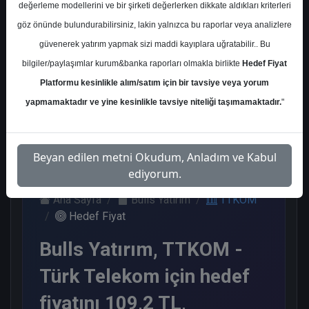
değerleme modellerini ve bir şirketi değerlerken dikkate aldıkları kriterleri
Kurum Sayısı
göz önünde bulundurabilirsiniz, lakin yalnızca bu raporlar veya analizlere
16
güvenerek yatırım yapmak sizi maddi kayıplara uğratabilir.. Bu
Al
Endeks Üstü Get.
bilgiler/paylaşımlar kurum&banka raporları olmakla birlikte
Hedef Fiyat
Platformu kesinlikle alım/satım için bir tavsiye veya yorum
11
5
yapmamaktadır ve yine kesinlikle tavsiye niteliği taşımamaktadır.
"
Salı, 26 Mayıs 2026
Beyan edilen metni Okudum, Anladım ve Kabul
ediyorum.
Ana Sayfa
Bulls Yatırım
TTKOM
Hedef Fiyat
Bulls Yatırım, TTKOM -
Türk Telekom için hedef
fiyatını 109,2 TL,