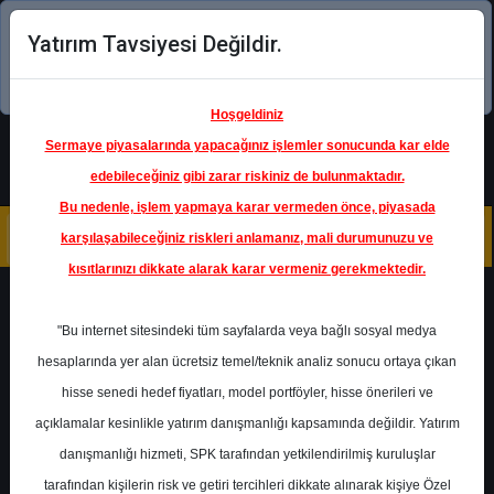
Yatırım Tavsiyesi Değildir.
Şimdi uygulamayı indirin!
Hoşgeldiniz
Sermaye piyasalarında yapacağınız işlemler sonucunda kar elde
edebileceğiniz gibi zarar riskiniz de bulunmaktadır.
Bu nedenle, işlem yapmaya karar vermeden önce, piyasada
karşılaşabileceğiniz riskleri anlamanız, mali durumunuzu ve
kısıtlarınızı dikkate alarak karar vermeniz gerekmektedir.
Geri Dön
"Bu internet sitesindeki tüm sayfalarda veya bağlı sosyal medya
hesaplarında yer alan ücretsiz temel/teknik analiz sonucu ortaya çıkan
hisse senedi hedef fiyatları, model portföyler, hisse önerileri ve
açıklamalar kesinlikle yatırım danışmanlığı kapsamında değildir. Yatırım
TTKOM
- TÜRK
TELEKOMÜNİKASYON A.Ş.
danışmanlığı hizmeti, SPK tarafından yetkilendirilmiş kuruluşlar
Hedef Fiyat
109.20 ₺
tarafından kişilerin risk ve getiri tercihleri dikkate alınarak kişiye Özel