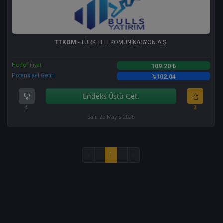
TTKOM
- TÜRK TELEKOMÜNİKASYON A.Ş.
Hedef Fiyat
109.20 ₺
Potansiyel Getiri
%102.04
Endeks Üstü Get.
1
2
Salı, 26 Mayıs 2026
«
‹
1
›
»