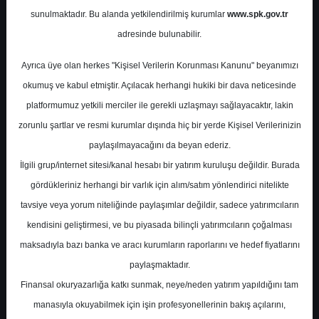
Potansiyel
%102.04
sunulmaktadır. Bu alanda yetkilendirilmiş kurumlar
www.spk.gov.tr
Getiri
adresinde bulunabilir.
Endeks Üstü
Get.
1
2
Ayrıca üye olan herkes "Kişisel Verilerin Korunması Kanunu" beyanımızı
Salı, 26 Mayıs 2026
okumuş ve kabul etmiştir. Açılacak herhangi hukiki bir dava neticesinde
platformumuz yetkili merciler ile gerekli uzlaşmayı sağlayacaktır, lakin
zorunlu şartlar ve resmi kurumlar dışında hiç bir yerde Kişisel Verilerinizin
paylaşılmayacağını da beyan ederiz.
İlgili grup/internet sitesi/kanal hesabı bir yatırım kuruluşu değildir. Burada
gördükleriniz herhangi bir varlık için alım/satım yönlendirici nitelikte
tavsiye veya yorum niteliğinde paylaşımlar değildir, sadece yatırımcıların
En Yüksek Tahmin
109,20 ₺
kendisini geliştirmesi, ve bu piyasada bilinçli yatırımcıların çoğalması
Ortalama Fiyat Tahmini
88,98 ₺
maksadıyla bazı banka ve aracı kurumların raporlarını ve hedef fiyatlarını
En Düşük Tahmin
71,00 ₺
paylaşmaktadır.
Ortalama Getiri Potansiyeli
%64.62
Finansal okuryazarlığa katkı sunmak, neye/neden yatırım yapıldığını tam
manasıyla okuyabilmek için işin profesyonellerinin bakış açılarını,