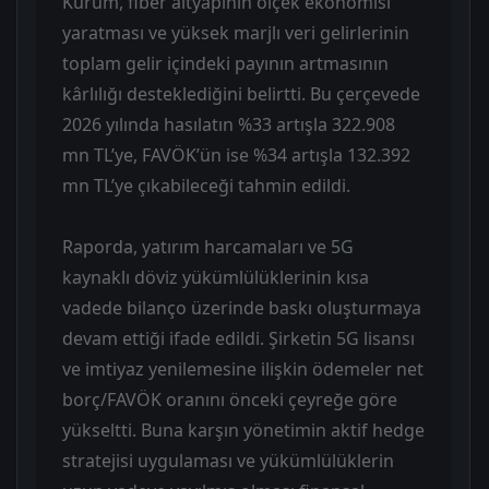
Kurum, fiber altyapının ölçek ekonomisi
yaratması ve yüksek marjlı veri gelirlerinin
toplam gelir içindeki payının artmasının
kârlılığı desteklediğini belirtti. Bu çerçevede
2026 yılında hasılatın %33 artışla 322.908
mn TL’ye, FAVÖK’ün ise %34 artışla 132.392
mn TL’ye çıkabileceği tahmin edildi.
Raporda, yatırım harcamaları ve 5G
kaynaklı döviz yükümlülüklerinin kısa
vadede bilanço üzerinde baskı oluşturmaya
devam ettiği ifade edildi. Şirketin 5G lisansı
ve imtiyaz yenilemesine ilişkin ödemeler net
borç/FAVÖK oranını önceki çeyreğe göre
yükseltti. Buna karşın yönetimin aktif hedge
stratejisi uygulaması ve yükümlülüklerin