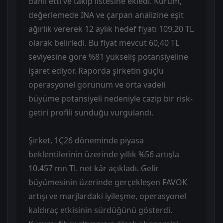
dahil etti ve takip listesine ekledi. Kurum,
değerlemede İNA ve çarpan analizine eşit
ağırlık vererek 12 aylık hedef fiyatı 109,20 TL
olarak belirledi. Bu fiyat mevcut 60,40 TL
seviyesine göre %81 yükseliş potansiyeline
işaret ediyor. Raporda şirketin güçlü
operasyonel görünüm ve orta vadeli
büyüme potansiyeli nedeniyle cazip bir risk-
getiri profili sunduğu vurgulandı.
Şirket, 1Ç26 döneminde piyasa
beklentilerinin üzerinde yıllık %56 artışla
10.457 mn TL net kâr açıkladı. Gelir
büyümesinin üzerinde gerçekleşen FAVÖK
artışı ve marjlardaki iyileşme, operasyonel
kaldıraç etkisinin sürdüğünü gösterdi.