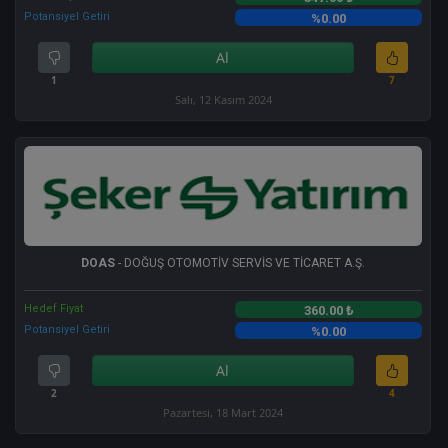
Potansiyel Getiri
%0.00
Al
1
7
Salı, 12 Kasım 2024
DOAS
- DOĞUŞ OTOMOTİV SERVİS VE TİCARET A.Ş.
Hedef Fiyat
360.00 ₺
Potansiyel Getiri
%0.00
Al
2
4
Pazartesi, 18 Mart 2024