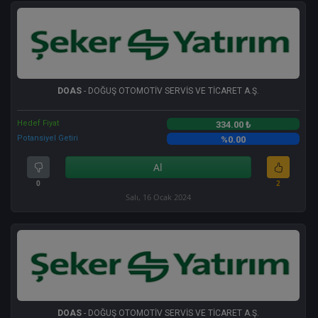
DOAS
- DOĞUŞ OTOMOTİV SERVİS VE TİCARET A.Ş.
Hedef Fiyat
334.00 ₺
Potansiyel Getiri
%0.00
Al
0
2
Salı, 16 Ocak 2024
DOAS
- DOĞUŞ OTOMOTİV SERVİS VE TİCARET A.Ş.