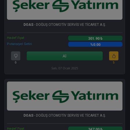
DOAS
- DOĞUŞ OTOMOTİV SERVİS VE TİCARET A.Ş.
Hedef Fiyat
301.90 ₺
Potansiyel Getiri
%0.00
Al
0
5
Salı, 07 Ocak 2025
DOAS
- DOĞUŞ OTOMOTİV SERVİS VE TİCARET A.Ş.
Hedef Fiyat
347.00 ₺