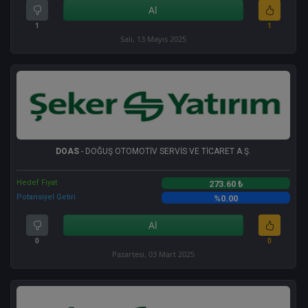
Al
1
1
Salı, 13 Mayıs 2025
DOAS
- DOĞUŞ OTOMOTİV SERVİS VE TİCARET A.Ş.
Hedef Fiyat
273.60 ₺
Potansiyel Getiri
%0.00
Al
0
0
Pazartesi, 03 Mart 2025