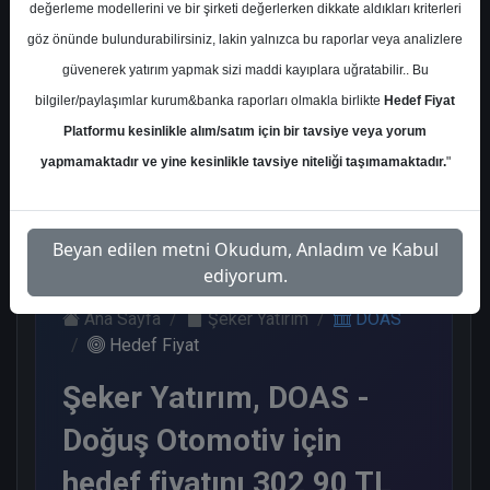
değerleme modellerini ve bir şirketi değerlerken dikkate aldıkları kriterleri
Kurum Sayısı
göz önünde bulundurabilirsiniz, lakin yalnızca bu raporlar veya analizlere
14
güvenerek yatırım yapmak sizi maddi kayıplara uğratabilir.. Bu
Al
Tut
End.
Endeks
bilgiler/paylaşımlar kurum&banka raporları olmakla birlikte
Hedef Fiyat
Paralel
Üstü Get.
Get.
Platformu kesinlikle alım/satım için bir tavsiye veya yorum
5
6
2
1
yapmamaktadır ve yine kesinlikle tavsiye niteliği taşımamaktadır.
"
Salı, 02 Haziran 2026
Beyan edilen metni Okudum, Anladım ve Kabul
ediyorum.
Ana Sayfa
Şeker Yatırım
DOAS
Hedef Fiyat
Şeker Yatırım, DOAS -
Doğuş Otomotiv için
hedef fiyatını 302,90 TL