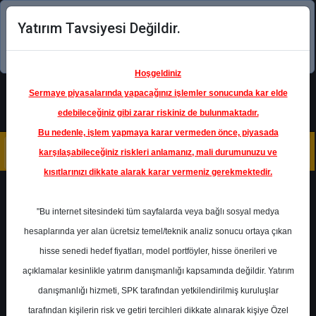
Yatırım Tavsiyesi Değildir.
Şimdi uygulamayı indirin!
Hoşgeldiniz
Sermaye piyasalarında yapacağınız işlemler sonucunda kar elde
edebileceğiniz gibi zarar riskiniz de bulunmaktadır.
Bu nedenle, işlem yapmaya karar vermeden önce, piyasada
karşılaşabileceğiniz riskleri anlamanız, mali durumunuzu ve
kısıtlarınızı dikkate alarak karar vermeniz gerekmektedir.
Geri Dön
"Bu internet sitesindeki tüm sayfalarda veya bağlı sosyal medya
hesaplarında yer alan ücretsiz temel/teknik analiz sonucu ortaya çıkan
hisse senedi hedef fiyatları, model portföyler, hisse önerileri ve
açıklamalar kesinlikle yatırım danışmanlığı kapsamında değildir. Yatırım
DOAS
- DOĞUŞ OTOMOTİV
SERVİS VE TİCARET A.Ş.
danışmanlığı hizmeti, SPK tarafından yetkilendirilmiş kuruluşlar
Hedef Fiyat
302.90 ₺
tarafından kişilerin risk ve getiri tercihleri dikkate alınarak kişiye Özel