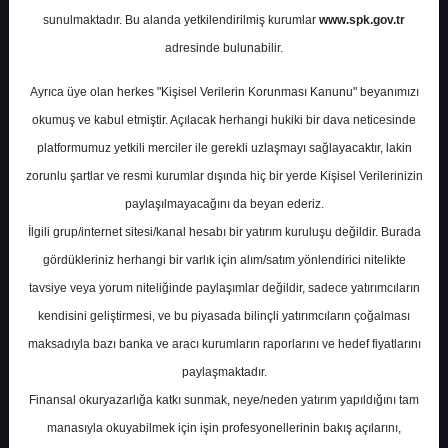
Potansiyel
%0.00
sunulmaktadır. Bu alanda yetkilendirilmiş kurumlar
www.spk.gov.tr
Getiri
adresinde bulunabilir.
Al
0
0
Ayrıca üye olan herkes "Kişisel Verilerin Korunması Kanunu" beyanımızı
Salı, 02 Haziran 2026
okumuş ve kabul etmiştir. Açılacak herhangi hukiki bir dava neticesinde
platformumuz yetkili merciler ile gerekli uzlaşmayı sağlayacaktır, lakin
zorunlu şartlar ve resmi kurumlar dışında hiç bir yerde Kişisel Verilerinizin
paylaşılmayacağını da beyan ederiz.
İlgili grup/internet sitesi/kanal hesabı bir yatırım kuruluşu değildir. Burada
gördükleriniz herhangi bir varlık için alım/satım yönlendirici nitelikte
tavsiye veya yorum niteliğinde paylaşımlar değildir, sadece yatırımcıların
En Yüksek Tahmin
305,00 ₺
kendisini geliştirmesi, ve bu piyasada bilinçli yatırımcıların çoğalması
Ortalama Fiyat Tahmini
250,76 ₺
maksadıyla bazı banka ve aracı kurumların raporlarını ve hedef fiyatlarını
En Düşük Tahmin
200,00 ₺
paylaşmaktadır.
Ortalama Getiri Potansiyeli
%30.33
Finansal okuryazarlığa katkı sunmak, neye/neden yatırım yapıldığını tam
manasıyla okuyabilmek için işin profesyonellerinin bakış açılarını,