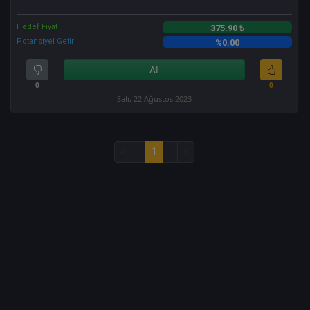
Hedef Fiyat
375.90 ₺
Potansiyel Getiri
%0.00
Al
0
0
Salı, 22 Ağustos 2023
«
‹
1
›
»