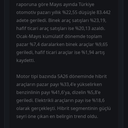
raporuna göre Mayıs ayında Türkiye
otomotiv pazarı yıllık %22,55 düşüşle 83.442
adete geriledi. Binek araç satışları %23,19,
hafif ticari araç satışları ise %20,13 azaldı.
Ocak-Mayıs kümülatif dönemde toplam
pazar %7,4 daralarken binek araçlar %9,65
geriledi, hafif ticari araçlar ise %1,94 artış
kaydetti.
Motor tipi bazında 5A26 döneminde hibrit
araçların pazar payı %33,4'e yükselirken
benzinlinin payı %41,6'ya, dizelin %5,8'e
geriledi. Elektrikli araçların payı ise %18,6
olarak gerçekleşti. Hibrit segmentinin güçlü
seyri öne çıkan en belirgin trend oldu.