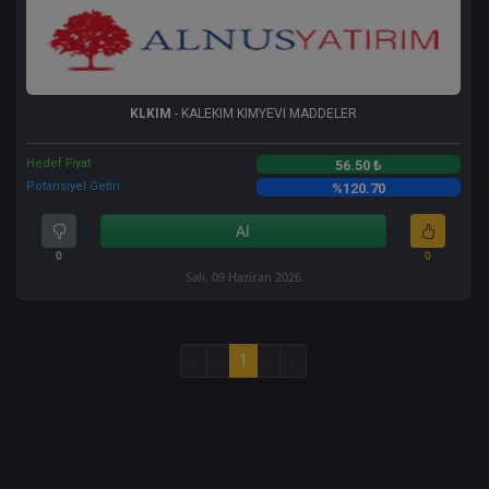
KLKIM
- KALEKIM KIMYEVI MADDELER
Hedef Fiyat
56.50 ₺
Potansiyel Getiri
%120.70
Al
0
0
Salı, 09 Haziran 2026
«
‹
1
›
»