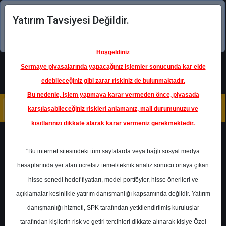
Yatırım Tavsiyesi Değildir.
Şimdi uygulamayı indirin!
Hoşgeldiniz
Sermaye piyasalarında yapacağınız işlemler sonucunda kar elde
edebileceğiniz gibi zarar riskiniz de bulunmaktadır.
Bu nedenle, işlem yapmaya karar vermeden önce, piyasada
karşılaşabileceğiniz riskleri anlamanız, mali durumunuzu ve
kısıtlarınızı dikkate alarak karar vermeniz gerekmektedir.
Geri Dön
"Bu internet sitesindeki tüm sayfalarda veya bağlı sosyal medya
hesaplarında yer alan ücretsiz temel/teknik analiz sonucu ortaya çıkan
hisse senedi hedef fiyatları, model portföyler, hisse önerileri ve
açıklamalar kesinlikle yatırım danışmanlığı kapsamında değildir. Yatırım
KLKIM
- KALEKIM KIMYEVI
MADDELER
danışmanlığı hizmeti, SPK tarafından yetkilendirilmiş kuruluşlar
Hedef Fiyat
56.50 ₺
tarafından kişilerin risk ve getiri tercihleri dikkate alınarak kişiye Özel