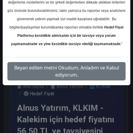
değerleme modellerini ve bir şirketi değerlerken dikkate aldıkları kriterleri
Kurum Sayısı
göz önünde bulundurabilirsiniz, lakin yalnızca bu raporlar veya analizlere
5
güvenerek yatırım yapmak sizi maddi kayıplara uğratabilir.. Bu
Al
End.
Endeks
Tavsiye
bilgiler/paylaşımlar kurum&banka raporları olmakla birlikte
Hedef Fiyat
Paralel
Üstü Get.
Yok
Get.
Platformu kesinlikle alım/satım için bir tavsiye veya yorum
2
1
1
1
yapmamaktadır ve yine kesinlikle tavsiye niteliği taşımamaktadır.
"
Salı, 09 Haziran 2026
Beyan edilen metni Okudum, Anladım ve Kabul
ediyorum.
Ana Sayfa
Alnus Yatırım
KLKIM
Hedef Fiyat
Alnus Yatırım, KLKIM -
Kalekim için hedef fiyatını
56,50 TL ve tavsiyesini