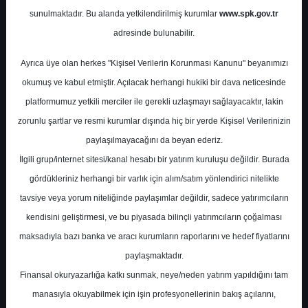
Potansiyel
%120.70
sunulmaktadır. Bu alanda yetkilendirilmiş kurumlar
www.spk.gov.tr
Getiri
adresinde bulunabilir.
Al
0
0
Ayrıca üye olan herkes "Kişisel Verilerin Korunması Kanunu" beyanımızı
Salı, 09 Haziran 2026
okumuş ve kabul etmiştir. Açılacak herhangi hukiki bir dava neticesinde
platformumuz yetkili merciler ile gerekli uzlaşmayı sağlayacaktır, lakin
zorunlu şartlar ve resmi kurumlar dışında hiç bir yerde Kişisel Verilerinizin
paylaşılmayacağını da beyan ederiz.
İlgili grup/internet sitesi/kanal hesabı bir yatırım kuruluşu değildir. Burada
gördükleriniz herhangi bir varlık için alım/satım yönlendirici nitelikte
tavsiye veya yorum niteliğinde paylaşımlar değildir, sadece yatırımcıların
En Yüksek Tahmin
63,00 ₺
kendisini geliştirmesi, ve bu piyasada bilinçli yatırımcıların çoğalması
Ortalama Fiyat Tahmini
54,39 ₺
maksadıyla bazı banka ve aracı kurumların raporlarını ve hedef fiyatlarını
En Düşük Tahmin
39,65 ₺
paylaşmaktadır.
Ortalama Getiri Potansiyeli
%112.46
Finansal okuryazarlığa katkı sunmak, neye/neden yatırım yapıldığını tam
manasıyla okuyabilmek için işin profesyonellerinin bakış açılarını,