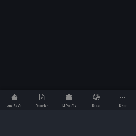
Ana Sayfa
Raporlar
M.Portföy
Radar
Diğer