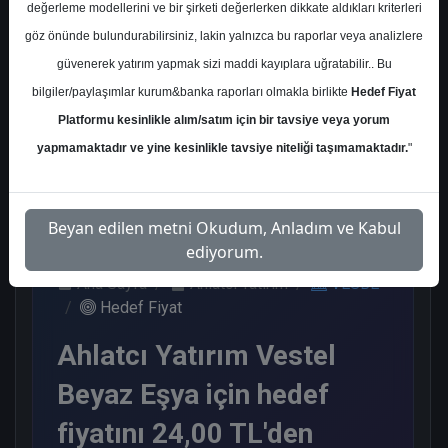
değerleme modellerini ve bir şirketi değerlerken dikkate aldıkları kriterleri
Kurum Sayısı
göz önünde bulundurabilirsiniz, lakin yalnızca bu raporlar veya analizlere
1
güvenerek yatırım yapmak sizi maddi kayıplara uğratabilir.. Bu
Tut
bilgiler/paylaşımlar kurum&banka raporları olmakla birlikte
Hedef Fiyat
Platformu kesinlikle alım/satım için bir tavsiye veya yorum
1
yapmamaktadır ve yine kesinlikle tavsiye niteliği taşımamaktadır.
"
Cuma, 05 Ocak 2024
Beyan edilen metni Okudum, Anladım ve Kabul
ediyorum.
Ana Sayfa
Ahlatcı Yatırım
VESBE
Hedef Fiyat
Ahlatcı Yatırım Vestel
Beyaz Eşya için hedef
fiyatını 24,00 TL'den