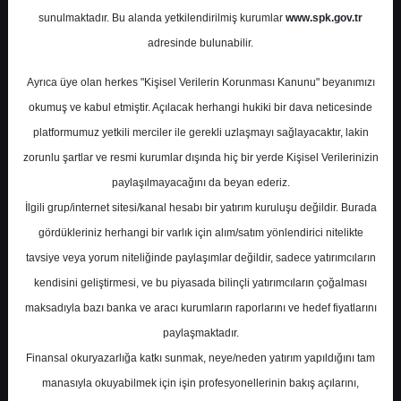
Potansiyel
%372.13
sunulmaktadır. Bu alanda yetkilendirilmiş kurumlar
www.spk.gov.tr
Getiri
adresinde bulunabilir.
Al
1
17
Ayrıca üye olan herkes "Kişisel Verilerin Korunması Kanunu" beyanımızı
Cuma, 05 Ocak 2024
okumuş ve kabul etmiştir. Açılacak herhangi hukiki bir dava neticesinde
platformumuz yetkili merciler ile gerekli uzlaşmayı sağlayacaktır, lakin
zorunlu şartlar ve resmi kurumlar dışında hiç bir yerde Kişisel Verilerinizin
paylaşılmayacağını da beyan ederiz.
İlgili grup/internet sitesi/kanal hesabı bir yatırım kuruluşu değildir. Burada
gördükleriniz herhangi bir varlık için alım/satım yönlendirici nitelikte
tavsiye veya yorum niteliğinde paylaşımlar değildir, sadece yatırımcıların
En Yüksek Tahmin
8,90 ₺
kendisini geliştirmesi, ve bu piyasada bilinçli yatırımcıların çoğalması
Ortalama Fiyat Tahmini
8,90 ₺
maksadıyla bazı banka ve aracı kurumların raporlarını ve hedef fiyatlarını
En Düşük Tahmin
8,90 ₺
paylaşmaktadır.
Ortalama Getiri Potansiyeli
%55.05
Finansal okuryazarlığa katkı sunmak, neye/neden yatırım yapıldığını tam
manasıyla okuyabilmek için işin profesyonellerinin bakış açılarını,