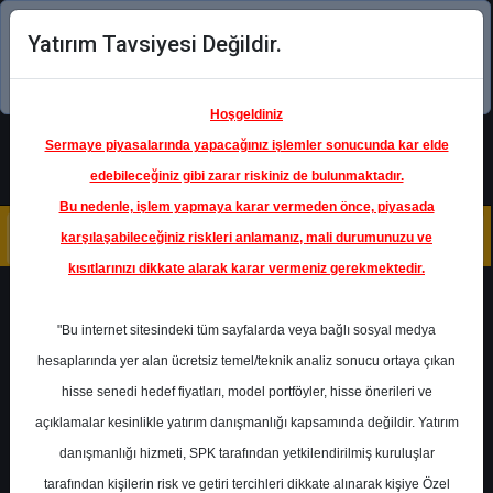
Yatırım Tavsiyesi Değildir.
Şimdi uygulamayı indirin!
Hoşgeldiniz
Sermaye piyasalarında yapacağınız işlemler sonucunda kar elde
edebileceğiniz gibi zarar riskiniz de bulunmaktadır.
Bu nedenle, işlem yapmaya karar vermeden önce, piyasada
karşılaşabileceğiniz riskleri anlamanız, mali durumunuzu ve
kısıtlarınızı dikkate alarak karar vermeniz gerekmektedir.
Geri Dön
"Bu internet sitesindeki tüm sayfalarda veya bağlı sosyal medya
hesaplarında yer alan ücretsiz temel/teknik analiz sonucu ortaya çıkan
hisse senedi hedef fiyatları, model portföyler, hisse önerileri ve
açıklamalar kesinlikle yatırım danışmanlığı kapsamında değildir. Yatırım
VESBE
- VESTEL BEYAZ EŞYA
SANAYİ VE TİCARET A.Ş.
danışmanlığı hizmeti, SPK tarafından yetkilendirilmiş kuruluşlar
Hedef Fiyat
27.10 ₺
tarafından kişilerin risk ve getiri tercihleri dikkate alınarak kişiye Özel