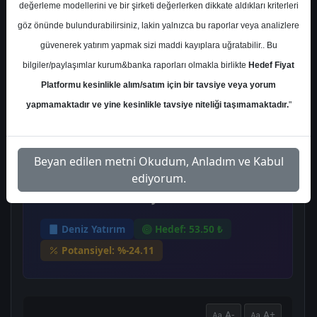
Çarşamba, 10 Ocak 2024
değerleme modellerini ve bir şirketi değerlerken dikkate aldıkları kriterleri
göz önünde bulundurabilirsiniz, lakin yalnızca bu raporlar veya analizlere
güvenerek yatırım yapmak sizi maddi kayıplara uğratabilir.. Bu
Ana Sayfa
Deniz Yatırım
ECILC
bilgiler/paylaşımlar kurum&banka raporları olmakla birlikte
Hedef Fiyat
Hedef Fiyat
Platformu kesinlikle alım/satım için bir tavsiye veya yorum
EİS ECZACIBAŞI İLAÇ,
yapmamaktadır ve yine kesinlikle tavsiye niteliği taşımamaktadır.
"
SINAİ VE FİNANSAL
Beyan edilen metni Okudum, Anladım ve Kabul
YATIRIMLAR SANAYİ VE
ediyorum.
TİCARET A.Ş.
Deniz Yatırım
Hedef: 53.50 ₺
Potansiyel: %-24.11
A-
A+