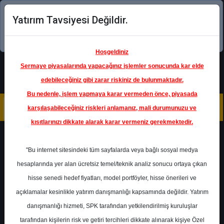
Yatırım Tavsiyesi Değildir.
Şimdi uygulamayı indirin!
Hoşgeldiniz
Sermaye piyasalarında yapacağınız işlemler sonucunda kar elde
edebileceğiniz gibi zarar riskiniz de bulunmaktadır.
Bu nedenle, işlem yapmaya karar vermeden önce, piyasada
karşılaşabileceğiniz riskleri anlamanız, mali durumunuzu ve
kısıtlarınızı dikkate alarak karar vermeniz gerekmektedir.
Geri Dön
"Bu internet sitesindeki tüm sayfalarda veya bağlı sosyal medya
hesaplarında yer alan ücretsiz temel/teknik analiz sonucu ortaya çıkan
hisse senedi hedef fiyatları, model portföyler, hisse önerileri ve
açıklamalar kesinlikle yatırım danışmanlığı kapsamında değildir. Yatırım
ECILC
- EİS ECZACIBAŞI İLAÇ,
SINAİ VE FİNANSAL YATIRIMLAR
danışmanlığı hizmeti, SPK tarafından yetkilendirilmiş kuruluşlar
SANAYİ VE TİCARET A.Ş.
Hedef Fiyat
53.50 ₺
tarafından kişilerin risk ve getiri tercihleri dikkate alınarak kişiye Özel