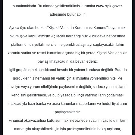
Potansiyel
%-24.11
sunulmaktadır. Bu alanda yetkilendirilmiş kurumlar
www.spk.gov.tr
Getiri
adresinde bulunabilir.
Tut
0
0
Ayrıca üye olan herkes "Kişisel Verilerin Korunması Kanunu" beyanımızı
Çarşamba, 10 Ocak 2024
okumuş ve kabul etmiştir. Açılacak herhangi hukiki bir dava neticesinde
platformumuz yetkili merciler ile gerekli uzlaşmayı sağlayacaktır, lakin
zorunlu şartlar ve resmi kurumlar dışında hiç bir yerde Kişisel Verilerinizin
paylaşılmayacağını da beyan ederiz.
İlgili grup/internet sitesi/kanal hesabı bir yatırım kuruluşu değildir. Burada
gördükleriniz herhangi bir varlık için alım/satım yönlendirici nitelikte
tavsiye veya yorum niteliğinde paylaşımlar değildir, sadece yatırımcıların
En Yüksek Tahmin
0,00 ₺
kendisini geliştirmesi, ve bu piyasada bilinçli yatırımcıların çoğalması
Ortalama Fiyat Tahmini
0,00 ₺
maksadıyla bazı banka ve aracı kurumların raporlarını ve hedef fiyatlarını
En Düşük Tahmin
0,00 ₺
paylaşmaktadır.
Ortalama Getiri Potansiyeli
%-100.00
Finansal okuryazarlığa katkı sunmak, neye/neden yatırım yapıldığını tam
manasıyla okuyabilmek için işin profesyonellerinin bakış açılarını,