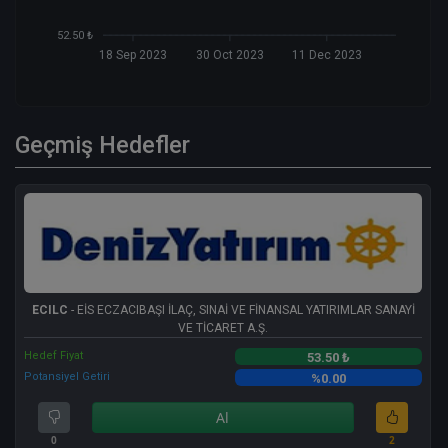
52.50 ₺
18 Sep 2023
30 Oct 2023
11 Dec 2023
Geçmiş Hedefler
ECILC
- EİS ECZACIBAŞI İLAÇ, SINAİ VE FİNANSAL YATIRIMLAR SANAYİ
VE TİCARET A.Ş.
Hedef Fiyat
53.50 ₺
Potansiyel Getiri
%0.00
Al
0
2