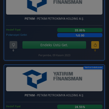
PETKM
- PETKİM PETROKİMYA HOLDİNG A.Ş.
Hedef Fiyat
33.00 ₺
Potansiyel Getiri
%0.00
Endeks Üstü Get.
0
0
Perşembe, 09 Kasım 2023
Katılım Endeksinde
PETKM
- PETKİM PETROKİMYA HOLDİNG A.Ş.
Hedef Fiyat
24.50 ₺