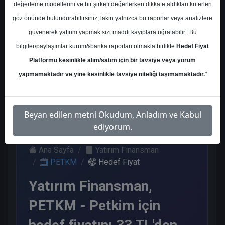
değerleme modellerini ve bir şirketi değerlerken dikkate aldıkları kriterleri
Kurum Sayısı
göz önünde bulundurabilirsiniz, lakin yalnızca bu raporlar veya analizlere
8
güvenerek yatırım yapmak sizi maddi kayıplara uğratabilir.. Bu
Sat
Tut
End.
Endeks
Nötr
bilgiler/paylaşımlar kurum&banka raporları olmakla birlikte
Hedef Fiyat
Paralel
Altı
Platformu kesinlikle alım/satım için bir tavsiye veya yorum
Get.
Get.
3
2
1
yapmamaktadır ve yine kesinlikle tavsiye niteliği taşımamaktadır.
"
1
1
Pazartesi, 27 Ocak 2025
Beyan edilen metni Okudum, Anladım ve Kabul
ediyorum.
Ana Sayfa
Yatırım Finansman
PETKM
Hedef Fiyat
Yatırım Finansman,
PETKM - Petkim için