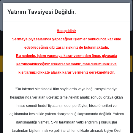
Yatırım Tavsiyesi Değildir.
Şimdi uygulamayı indirin!
Hoşgeldiniz
Sermaye piyasalarında yapacağınız işlemler sonucunda kar elde
edebileceğiniz gibi zarar riskiniz de bulunmaktadır.
Bu nedenle, işlem yapmaya karar vermeden önce, piyasada
karşılaşabileceğiniz riskleri anlamanız, mali durumunuzu ve
kısıtlarınızı dikkate alarak karar vermeniz gerekmektedir.
Geri Dön
"Bu internet sitesindeki tüm sayfalarda veya bağlı sosyal medya
Katılım Endeksinde
hesaplarında yer alan ücretsiz temel/teknik analiz sonucu ortaya çıkan
hisse senedi hedef fiyatları, model portföyler, hisse önerileri ve
açıklamalar kesinlikle yatırım danışmanlığı kapsamında değildir. Yatırım
PETKM
- PETKİM PETROKİMYA
HOLDİNG A.Ş.
danışmanlığı hizmeti, SPK tarafından yetkilendirilmiş kuruluşlar
Hedef Fiyat
28.00 ₺
tarafından kişilerin risk ve getiri tercihleri dikkate alınarak kişiye Özel