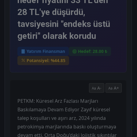
hedef fiyatını 33 TL'den
28 TL'ye düşürdü,
tavsiyesini "endeks üstü
getiri" olarak korudu
Yatırım Finansman
Hedef: 28.00 ₺
Potansiyel: %44.85
A-
A+
PETKM: Küresel Arz Fazlası Marjları
Baskılamaya Devam Ediyor Zayıf küresel
talep koşulları ve aşırı arz, 2024 yılında
petrokimya marjlarında baskı oluşturmaya
devam etti. Orta Doğu’daki lojistik sıkıntılar