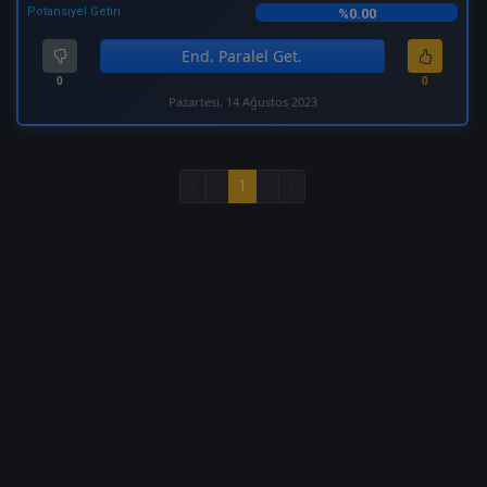
Potansiyel Getiri
%0.00
End. Paralel Get.
0
0
Pazartesi, 14 Ağustos 2023
«
‹
1
›
»