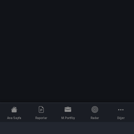
Ana Sayfa
Raporlar
M.Portföy
Radar
Diğer