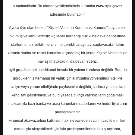
Potansiyel
%44.85
sunulmaktadır. Bu alanda yetkilendirilmiş kurumlar
www.spk.gov.tr
Getiri
adresinde bulunabilir.
Endeks Üstü
Get.
0
1
Ayrıca üye olan herkes "Kişisel Verilerin Korunması Kanunu" beyanımızı
Pazartesi, 27 Ocak 2025
okumuş ve kabul etmiştir. Açılacak herhangi hukiki bir dava neticesinde
platformumuz yetkili merciler ile gerekli uzlaşmayı sağlayacaktır, lakin
zorunlu şartlar ve resmi kurumlar dışında hiç bir yerde Kişisel Verilerinizin
paylaşılmayacağını da beyan ederiz.
İlgili grup/internet sitesi/kanal hesabı bir yatırım kuruluşu değildir. Burada
gördükleriniz herhangi bir varlık için alım/satım yönlendirici nitelikte
tavsiye veya yorum niteliğinde paylaşımlar değildir, sadece yatırımcıların
En Yüksek Tahmin
26,00 ₺
kendisini geliştirmesi, ve bu piyasada bilinçli yatırımcıların çoğalması
Ortalama Fiyat Tahmini
19,69 ₺
maksadıyla bazı banka ve aracı kurumların raporlarını ve hedef fiyatlarını
En Düşük Tahmin
15,00 ₺
paylaşmaktadır.
Ortalama Getiri Potansiyeli
Finansal okuryazarlığa katkı sunmak, neye/neden yatırım yapıldığını tam
%1.88
manasıyla okuyabilmek için işin profesyonellerinin bakış açılarını,