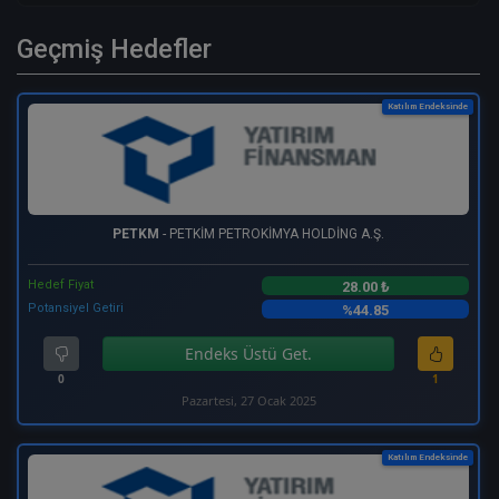
Geçmiş Hedefler
Katılım Endeksinde
PETKM
- PETKİM PETROKİMYA HOLDİNG A.Ş.
Hedef Fiyat
28.00 ₺
Potansiyel Getiri
%44.85
Endeks Üstü Get.
0
1
Pazartesi, 27 Ocak 2025
Katılım Endeksinde