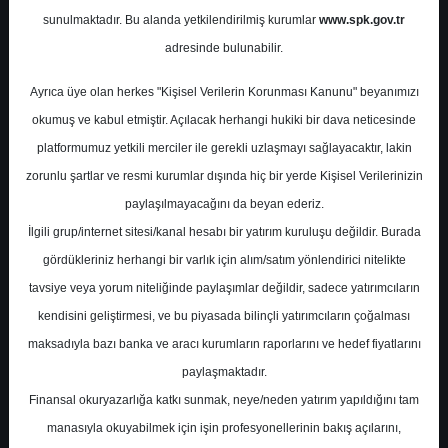
Potansiyel
%0.00
sunulmaktadır. Bu alanda yetkilendirilmiş kurumlar
www.spk.gov.tr
Getiri
adresinde bulunabilir.
Endeks Üstü
Get.
0
1
Ayrıca üye olan herkes "Kişisel Verilerin Korunması Kanunu" beyanımızı
Pazartesi, 27 Ocak 2025
okumuş ve kabul etmiştir. Açılacak herhangi hukiki bir dava neticesinde
platformumuz yetkili merciler ile gerekli uzlaşmayı sağlayacaktır, lakin
zorunlu şartlar ve resmi kurumlar dışında hiç bir yerde Kişisel Verilerinizin
paylaşılmayacağını da beyan ederiz.
İlgili grup/internet sitesi/kanal hesabı bir yatırım kuruluşu değildir. Burada
gördükleriniz herhangi bir varlık için alım/satım yönlendirici nitelikte
tavsiye veya yorum niteliğinde paylaşımlar değildir, sadece yatırımcıların
En Yüksek Tahmin
188,00 ₺
kendisini geliştirmesi, ve bu piyasada bilinçli yatırımcıların çoğalması
Ortalama Fiyat Tahmini
161,43 ₺
maksadıyla bazı banka ve aracı kurumların raporlarını ve hedef fiyatlarını
En Düşük Tahmin
135,50 ₺
paylaşmaktadır.
Ortalama Getiri Potansiyeli
%53.59
Finansal okuryazarlığa katkı sunmak, neye/neden yatırım yapıldığını tam
manasıyla okuyabilmek için işin profesyonellerinin bakış açılarını,