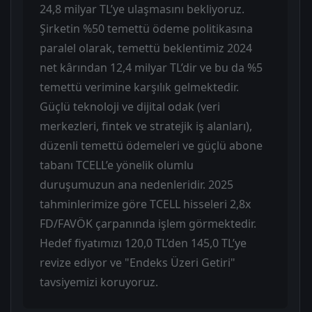
24,8 milyar TL’ye ulaşmasını bekliyoruz.
Şirketin %50 temettü ödeme politikasına
paralel olarak, temettü beklentimiz 2024
net kârından 12,4 milyar TL’dir ve bu da %5
temettü verimine karşılık gelmektedir.
Güçlü teknoloji ve dijital odak (veri
merkezleri, fintek ve stratejik iş alanları),
düzenli temettü ödemeleri ve güçlü abone
tabanı TCELL’e yönelik olumlu
duruşumuzun ana nedenleridir. 2025
tahminlerimize göre TCELL hisseleri 2,8x
FD/FAVÖK çarpanında işlem görmektedir.
Hedef fiyatımızı 120,0 TL’den 145,0 TL’ye
revize ediyor ve "Endeks Üzeri Getiri"
tavsiyemizi koruyoruz.