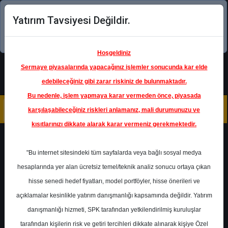
Yatırım Tavsiyesi Değildir.
Şimdi uygulamayı indirin!
Hoşgeldiniz
Sermaye piyasalarında yapacağınız işlemler sonucunda kar elde
edebileceğiniz gibi zarar riskiniz de bulunmaktadır.
Bu nedenle, işlem yapmaya karar vermeden önce, piyasada
karşılaşabileceğiniz riskleri anlamanız, mali durumunuzu ve
kısıtlarınızı dikkate alarak karar vermeniz gerekmektedir.
Geri Dön
"Bu internet sitesindeki tüm sayfalarda veya bağlı sosyal medya
hesaplarında yer alan ücretsiz temel/teknik analiz sonucu ortaya çıkan
hisse senedi hedef fiyatları, model portföyler, hisse önerileri ve
açıklamalar kesinlikle yatırım danışmanlığı kapsamında değildir. Yatırım
TCELL
- TURKCELL İLETİŞİM
HİZMETLERİ A.Ş.
danışmanlığı hizmeti, SPK tarafından yetkilendirilmiş kuruluşlar
Hedef Fiyat
145.00 ₺
tarafından kişilerin risk ve getiri tercihleri dikkate alınarak kişiye Özel