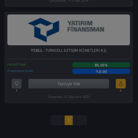
Çarşamba, 10 Ocak 2024
TCELL
- TURKCELL İLETİŞİM HİZMETLERİ A.Ş.
Hedef Fiyat
85.00 ₺
Potansiyel Getiri
%0.00
Tavsiye Yok
1
0
Pazartesi, 07 Ağustos 2023
«
‹
1
›
»