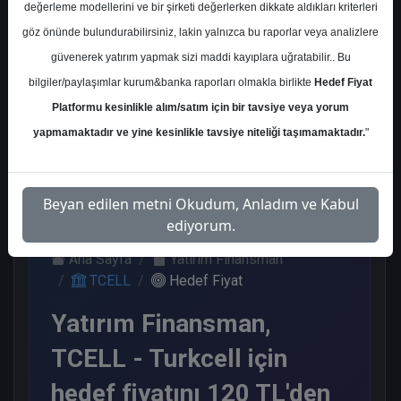
değerleme modellerini ve bir şirketi değerlerken dikkate aldıkları kriterleri
Kurum Sayısı
göz önünde bulundurabilirsiniz, lakin yalnızca bu raporlar veya analizlere
20
güvenerek yatırım yapmak sizi maddi kayıplara uğratabilir.. Bu
Al
Tut
Endeks
Tavsiye
bilgiler/paylaşımlar kurum&banka raporları olmakla birlikte
Hedef Fiyat
Üstü Get.
Yok
Platformu kesinlikle alım/satım için bir tavsiye veya yorum
12
1
5
2
yapmamaktadır ve yine kesinlikle tavsiye niteliği taşımamaktadır.
"
Pazartesi, 27 Ocak 2025
Beyan edilen metni Okudum, Anladım ve Kabul
ediyorum.
Ana Sayfa
Yatırım Finansman
TCELL
Hedef Fiyat
Yatırım Finansman,
TCELL - Turkcell için
hedef fiyatını 120 TL'den