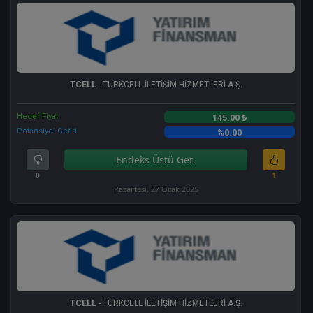
TCELL
- TURKCELL İLETİŞİM HİZMETLERİ A.Ş.
Hedef Fiyat
145.00 ₺
Potansiyel Getiri
%0.00
Endeks Üstü Get.
0
1
Pazartesi, 27 Ocak 2025
TCELL
- TURKCELL İLETİŞİM HİZMETLERİ A.Ş.