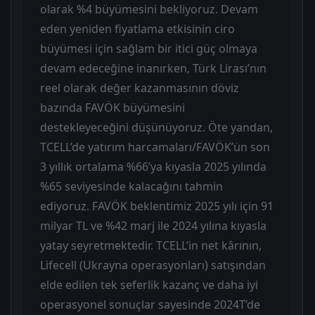
olarak %4 büyümesini bekliyoruz. Devam
eden yeniden fiyatlama etkisinin ciro
büyümesi için sağlam bir itici güç olmaya
devam edeceğine inanırken, Türk Lirası’nın
reel olarak değer kazanmasının döviz
bazında FAVÖK büyümesini
destekleyeceğini düşünüyoruz. Öte yandan,
TCELL’de yatırım harcamaları/FAVÖK’ün son
3 yıllık ortalama %66’ya kıyasla 2025 yılında
%65 seviyesinde kalacağını tahmin
ediyoruz. FAVÖK beklentimiz 2025 yılı için 91
milyar TL ve %42 marj ile 2024 yılına kıyasla
yatay seyretmektedir. TCELL’in net kârının,
Lifecell (Ukrayna operasyonları) satışından
elde edilen tek seferlik kazanç ve daha iyi
operasyonel sonuçlar sayesinde 2024T’de