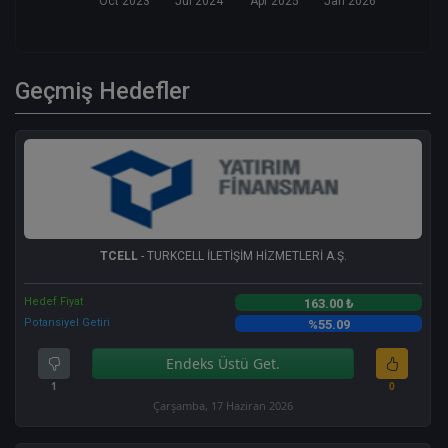
Oct 2023
Jul 2024
Apr 2025
Jan 2026
Geçmiş Hedefler
TCELL
- TURKCELL İLETİŞİM HİZMETLERİ A.Ş.
Hedef Fiyat
163.00 ₺
Potansiyel Getiri
%55.09
Endeks Üstü Get.
1
0
Çarşamba, 17 Haziran 2026