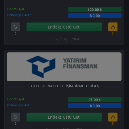
Hedef Fiyat
120.00 ₺
Potansiyel Getiri
%0.00
Endeks Üstü Get.
0
3
Cuma, 13 Eylül 2024
TCELL
- TURKCELL İLETİŞİM HİZMETLERİ A.Ş.
Hedef Fiyat
95.00 ₺
Potansiyel Getiri
%0.00
Endeks Üstü Get.
2
5