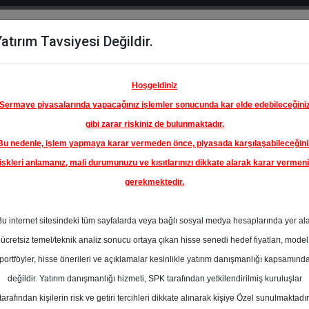
atırım Tavsiyesi Değildir.
del
Hisse
Öne
Raporlar
Partnerlerimi
y
Karşılaştır
Çıkanlar
Hoşgeldiniz
Sermaye piyasalarında yapacağınız işlemler sonucunda kar elde edebileceğini
gibi zarar riskiniz de bulunmaktadır.
Bu nedenle, işlem yapmaya karar vermeden önce, piyasada karşılaşabileceğini
iskleri anlamanız, mali durumunuzu ve kısıtlarınızı dikkate alarak karar vermen
gerekmektedir.
YE ŞİŞE
İKALARI
Bu internet sitesindeki tüm sayfalarda veya bağlı sosyal medya hesaplarında yer al
72.44 ₺
ücretsiz temel/teknik analiz sonucu ortaya çıkan hisse senedi hedef fiyatları, model
%74.72
En Yüksek Tahmi
portföyler, hisse önerileri ve açıklamalar kesinlikle yatırım danışmanlığı kapsamınd
Ortalama Fiyat
değildir. Yatırım danışmanlığı hizmeti, SPK tarafından yetkilendirilmiş kuruluşlar
Tahmini
tarafından kişilerin risk ve getiri tercihleri dikkate alınarak kişiye Özel sunulmaktadır
5
En Düşük Tahmi