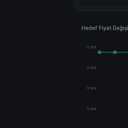
Hedef Fiyat Değiş
73.20 ₺
73.00 ₺
72.80 ₺
72.60 ₺