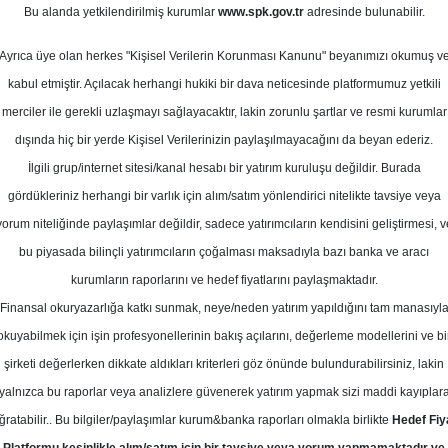
at 2025
Bu alanda yetkilendirilmiş kurumlar
www.spk.gov.tr
adresinde bulunabilir.
Ortalama Getiri
Potansiyeli
Ayrıca üye olan herkes "Kişisel Verilerin Korunması Kanunu" beyanımızı okumuş v
kabul etmiştir. Açılacak herhangi hukiki bir dava neticesinde platformumuz yetkili
merciler ile gerekli uzlaşmayı sağlayacaktır, lakin zorunlu şartlar ve resmi kurumlar
Al
Tut
dışında hiç bir yerde Kişisel Verilerinizin paylaşılmayacağını da beyan ederiz.
Kurum Sayısı
İlgili grup/internet sitesi/kanal hesabı bir yatırım kuruluşu değildir. Burada
11
5
3
gördükleriniz herhangi bir varlık için alım/satım yönlendirici nitelikte tavsiye veya
yorum niteliğinde paylaşımlar değildir, sadece yatırımcıların kendisini geliştirmesi, v
bu piyasada bilinçli yatırımcıların çoğalması maksadıyla bazı banka ve aracı
Cuma, 28 Şubat 2025
kurumların raporlarını ve hedef fiyatlarını paylaşmaktadır.
Finansal okuryazarlığa katkı sunmak, neye/neden yatırım yapıldığını tam manasıyl
ş Yatırım Menkul Değerler
SISE
Hedef Fiyat
okuyabilmek için işin profesyonellerinin bakış açılarını, değerleme modellerini ve bi
şirketi değerlerken dikkate aldıkları kriterleri göz önünde bulundurabilirsiniz, lakin
 SISE-Şişecam için hedef fiyatını 72.
yalnızca bu raporlar veya analizlere güvenerek yatırım yapmak sizi maddi kayıplar
"al" olarak korudu
ğratabilir.. Bu bilgiler/paylaşımlar kurum&banka raporları olmakla birlikte
Hedef Fiy