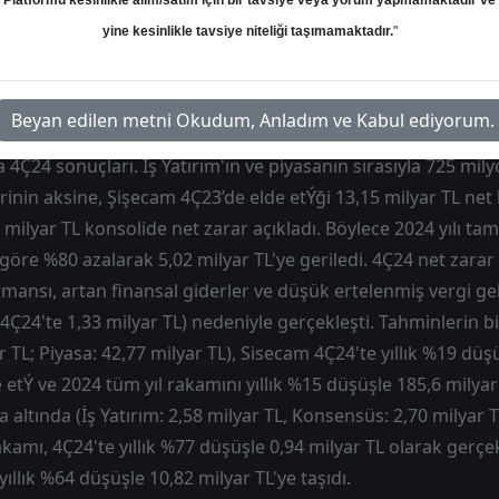
Platformu kesinlikle alım/satım için bir tavsiye veya yorum yapmamaktadır ve
l Değerler
Hedef: 72.44 ₺
Potansiyel: %74.72
yine kesinlikle tavsiye niteliği taşımamaktadır.
"
Beyan edilen metni Okudum, Anladım ve Kabul ediyorum.
a 4Ç24 sonuçları. İş Yatırım'ın ve piyasanın sırasıyla 725 mil
rinin aksine, Şişecam 4Ç23’de elde etÝği 13,15 milyar TL ne
 milyar TL konsolide net zarar açıkladı. Böylece 2024 yılı tam
a göre %80 azalarak 5,02 milyar TL'ye geriledi. 4Ç24 net zara
rmansı, artan finansal giderler ve düşük ertelenmiş vergi gel
 4Ç24'te 1,33 milyar TL) nedeniyle gerçekleşti. Tahminlerin bi
r TL; Piyasa: 42,77 milyar TL), Sisecam 4Ç24'te yıllık %19 düş
 etÝ ve 2024 tüm yıl rakamını yıllık %15 düşüşle 185,6 milyar 
altında (İş Yatırım: 2,58 milyar TL, Konsensüs: 2,70 milyar T
amı, 4Ç24'te yıllık %77 düşüşle 0,94 milyar TL olarak gerçe
ıllık %64 düşüşle 10,82 milyar TL'ye taşıdı.