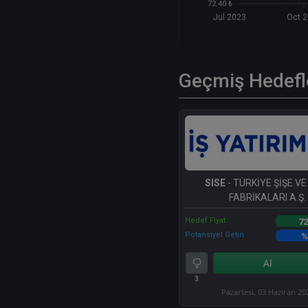
72.40 ₺
Jul 2023
Oct 
Geçmiş Hedefl
SISE
- TÜRKİYE ŞİŞE V
FABRİKALARI A.Ş.
Hedef Fiyat
72
Potansiyel Getiri
%
Al
3
Pazartesi, 03 Haziran 20