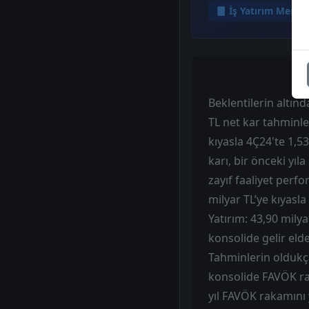
İş Yatırım Menku
Beklentilerin altınd
TL net kar tahminle
kıyasla 4Ç24'te 1,53
karı, bir önceki yıl
zayıf faaliyet perfo
milyar TL’ye kıyasla
Yatırım: 43,90 milya
konsolide gelir elde
Tahminlerin oldukça 
konsolide FAVÖK rak
yıl FAVÖK rakamını y