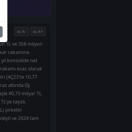
A-
A+
yon TL ve 358 milyon
t kar rakamına
 yıl konsolide net
r rakamı esas olarak
iri (4Ç23'te 10,77
raz altında (İş
üşle 40,73 milyar TL
TL'ye taşıdı.
L) şirketin
kleşti ve 2024 tam