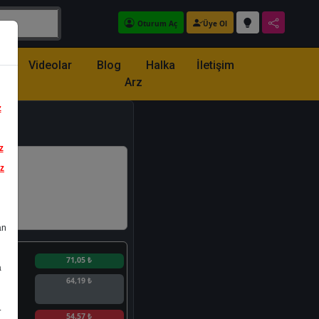
Oturum Aç
Üye Ol
z
Videolar
Blog
Halka
İletişim
Arz
z
z
iz
an
n
71,05 ₺
a
64,19 ₺
.
n
54,57 ₺