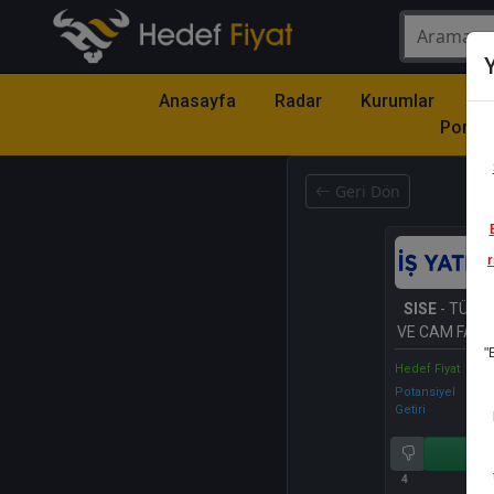
Y
Anasayfa
Radar
Kurumlar
Mo
Portfö
Geri Dön
r
SISE
- TÜRKİ
VE CAM FABR
"
A.Ş.
Hedef Fiyat
Potansiyel
Getiri
Al
4