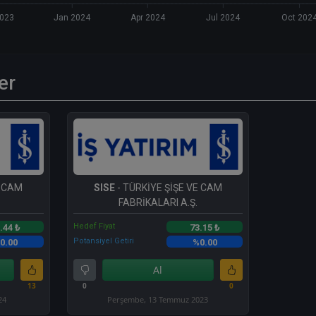
2023
Jan 2024
Apr 2024
Jul 2024
Oct 202
er
E CAM
SISE
- TÜRKİYE ŞİŞE VE CAM
FABRİKALARI A.Ş.
Hedef Fiyat
.44 ₺
73.15 ₺
Potansiyel Getiri
0.00
%0.00
Al
13
0
0
24
Perşembe, 13 Temmuz 2023