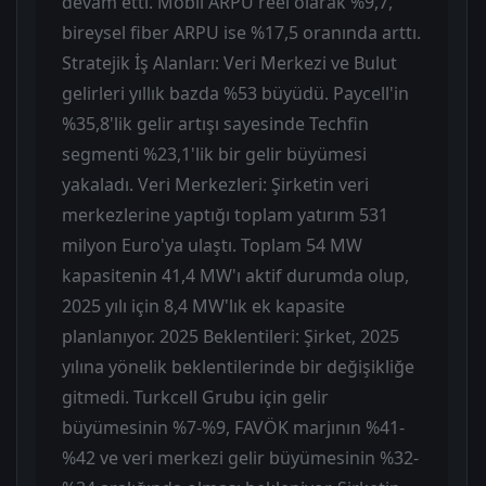
devam etti. Mobil ARPU reel olarak %9,7,
bireysel fiber ARPU ise %17,5 oranında arttı.
Stratejik İş Alanları: Veri Merkezi ve Bulut
gelirleri yıllık bazda %53 büyüdü. Paycell'in
%35,8'lik gelir artışı sayesinde Techfin
segmenti %23,1'lik bir gelir büyümesi
yakaladı. Veri Merkezleri: Şirketin veri
merkezlerine yaptığı toplam yatırım 531
milyon Euro'ya ulaştı. Toplam 54 MW
kapasitenin 41,4 MW'ı aktif durumda olup,
2025 yılı için 8,4 MW'lık ek kapasite
planlanıyor. 2025 Beklentileri: Şirket, 2025
yılına yönelik beklentilerinde bir değişikliğe
gitmedi. Turkcell Grubu için gelir
büyümesinin %7-%9, FAVÖK marjının %41-
%42 ve veri merkezi gelir büyümesinin %32-