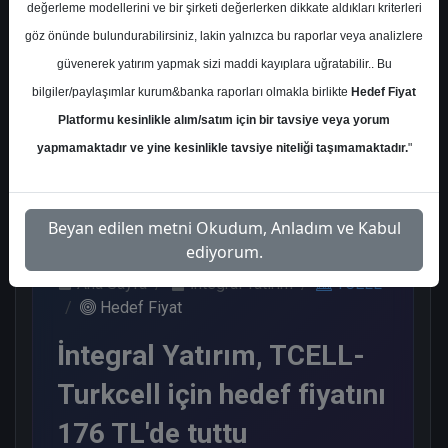
değerleme modellerini ve bir şirketi değerlerken dikkate aldıkları kriterleri
Kurum Sayısı
göz önünde bulundurabilirsiniz, lakin yalnızca bu raporlar veya analizlere
20
güvenerek yatırım yapmak sizi maddi kayıplara uğratabilir.. Bu
Al
Tut
Endeks
Tavsiye
bilgiler/paylaşımlar kurum&banka raporları olmakla birlikte
Hedef Fiyat
Üstü Get.
Yok
Platformu kesinlikle alım/satım için bir tavsiye veya yorum
12
1
5
2
yapmamaktadır ve yine kesinlikle tavsiye niteliği taşımamaktadır.
"
Perşembe, 14 Ağustos 2025
Beyan edilen metni Okudum, Anladım ve Kabul
ediyorum.
Ana Sayfa
İntegral Yatırım
TCELL
Hedef Fiyat
İntegral Yatırım, TCELL-
Turkcell için hedef fiyatını
176 TL'de tuttu