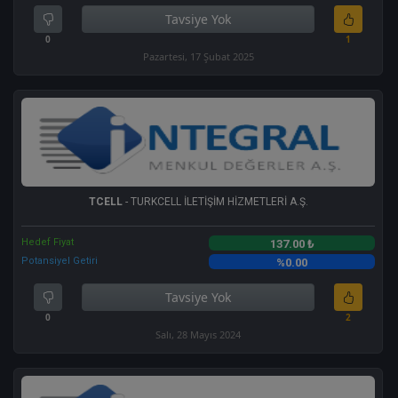
Tavsiye Yok
0
1
Pazartesi, 17 Şubat 2025
TCELL
- TURKCELL İLETİŞİM HİZMETLERİ A.Ş.
Hedef Fiyat
137.00 ₺
Potansiyel Getiri
%0.00
Tavsiye Yok
0
2
Salı, 28 Mayıs 2024