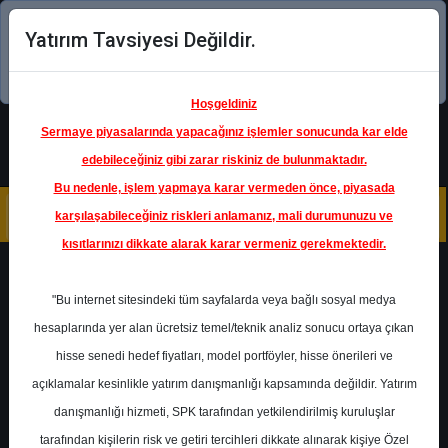
Yatırım Tavsiyesi Değildir.
Şimdi uygulamayı indirin!
Hoşgeldiniz
Sermaye piyasalarında yapacağınız işlemler sonucunda kar elde
edebileceğiniz gibi zarar riskiniz de bulunmaktadır.
Bu nedenle, işlem yapmaya karar vermeden önce, piyasada
karşılaşabileceğiniz riskleri anlamanız, mali durumunuzu ve
kısıtlarınızı dikkate alarak karar vermeniz gerekmektedir.
Geri Dön
"Bu internet sitesindeki tüm sayfalarda veya bağlı sosyal medya
hesaplarında yer alan ücretsiz temel/teknik analiz sonucu ortaya çıkan
hisse senedi hedef fiyatları, model portföyler, hisse önerileri ve
açıklamalar kesinlikle yatırım danışmanlığı kapsamında değildir. Yatırım
TCELL
- TURKCELL İLETİŞİM
HİZMETLERİ A.Ş.
danışmanlığı hizmeti, SPK tarafından yetkilendirilmiş kuruluşlar
Hedef Fiyat
176.00 ₺
tarafından kişilerin risk ve getiri tercihleri dikkate alınarak kişiye Özel