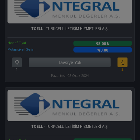
TCELL
- TURKCELL İLETİŞİM HİZMETLERİ A.Ş.
Hedef Fiyat
98.00 ₺
Potansiyel Getiri
%0.00
Tavsiye Yok
1
2
Pazartesi, 08 Ocak 2024
TCELL
- TURKCELL İLETİŞİM HİZMETLERİ A.Ş.