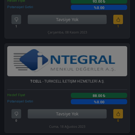
Hedef Fiyat
93.00 ₺
Potansiyel Getiri
%0.00
Tavsiye Yok
1
1
Çarşamba, 08 Kasım 2023
TCELL
- TURKCELL İLETİŞİM HİZMETLERİ A.Ş.
Hedef Fiyat
88.00 ₺
Potansiyel Getiri
%0.00
Tavsiye Yok
0
0
Cuma, 18 Ağustos 2023