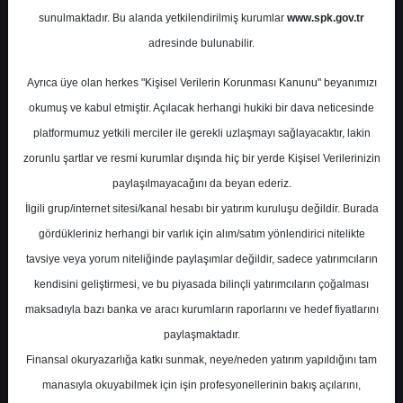
Potansiyel
%67.46
sunulmaktadır. Bu alanda yetkilendirilmiş kurumlar
www.spk.gov.tr
Getiri
adresinde bulunabilir.
Tavsiye Yok
0
0
Ayrıca üye olan herkes "Kişisel Verilerin Korunması Kanunu" beyanımızı
Perşembe, 14 Ağustos 2025
okumuş ve kabul etmiştir. Açılacak herhangi hukiki bir dava neticesinde
platformumuz yetkili merciler ile gerekli uzlaşmayı sağlayacaktır, lakin
zorunlu şartlar ve resmi kurumlar dışında hiç bir yerde Kişisel Verilerinizin
paylaşılmayacağını da beyan ederiz.
İlgili grup/internet sitesi/kanal hesabı bir yatırım kuruluşu değildir. Burada
gördükleriniz herhangi bir varlık için alım/satım yönlendirici nitelikte
tavsiye veya yorum niteliğinde paylaşımlar değildir, sadece yatırımcıların
En Yüksek Tahmin
188,00 ₺
kendisini geliştirmesi, ve bu piyasada bilinçli yatırımcıların çoğalması
Ortalama Fiyat Tahmini
161,43 ₺
maksadıyla bazı banka ve aracı kurumların raporlarını ve hedef fiyatlarını
En Düşük Tahmin
135,50 ₺
paylaşmaktadır.
Ortalama Getiri Potansiyeli
%53.59
Finansal okuryazarlığa katkı sunmak, neye/neden yatırım yapıldığını tam
manasıyla okuyabilmek için işin profesyonellerinin bakış açılarını,