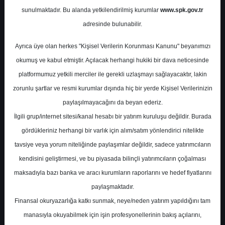
Potansiyel
%98.81
sunulmaktadır. Bu alanda yetkilendirilmiş kurumlar
www.spk.gov.tr
Getiri
adresinde bulunabilir.
Al
1
1
Ayrıca üye olan herkes "Kişisel Verilerin Korunması Kanunu" beyanımızı
Salı, 02 Eylül 2025
okumuş ve kabul etmiştir. Açılacak herhangi hukiki bir dava neticesinde
platformumuz yetkili merciler ile gerekli uzlaşmayı sağlayacaktır, lakin
zorunlu şartlar ve resmi kurumlar dışında hiç bir yerde Kişisel Verilerinizin
paylaşılmayacağını da beyan ederiz.
İlgili grup/internet sitesi/kanal hesabı bir yatırım kuruluşu değildir. Burada
gördükleriniz herhangi bir varlık için alım/satım yönlendirici nitelikte
tavsiye veya yorum niteliğinde paylaşımlar değildir, sadece yatırımcıların
En Yüksek Tahmin
0,00 ₺
kendisini geliştirmesi, ve bu piyasada bilinçli yatırımcıların çoğalması
Ortalama Fiyat Tahmini
0,00 ₺
maksadıyla bazı banka ve aracı kurumların raporlarını ve hedef fiyatlarını
En Düşük Tahmin
0,00 ₺
paylaşmaktadır.
Ortalama Getiri Potansiyeli
%-100.00
Finansal okuryazarlığa katkı sunmak, neye/neden yatırım yapıldığını tam
manasıyla okuyabilmek için işin profesyonellerinin bakış açılarını,