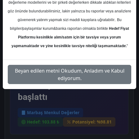
Salı, 02 Eylül 2025
değerleme modellerini ve bir şirketi değerlerken dikkate aldıkları kriterleri
göz önünde bulundurabilirsiniz, lakin yalnızca bu raporlar veya analizlere
güvenerek yatırım yapmak sizi maddi kayıplara uğratabilir.. Bu
Ana Sayfa
Marbaş Menkul Değerler
bilgiler/paylaşımlar kurum&banka raporları olmakla birlikte
Hedef Fiyat
GLCVY
Hedef Fiyat
Platformu kesinlikle alım/satım için bir tavsiye veya yorum
Marbaş Menkul, GLCVY-
yapmamaktadır ve yine kesinlikle tavsiye niteliği taşımamaktadır.
"
Gelecek Varlık Yönetimi
Beyan edilen metni Okudum, Anladım ve Kabul
için tavsiyesini 103,88 TL
ediyorum.
hedef fiyat ile "al" olarak
başlattı
Marbaş Menkul Değerler
Hedef: 103.88 ₺
Potansiyel: %98.81