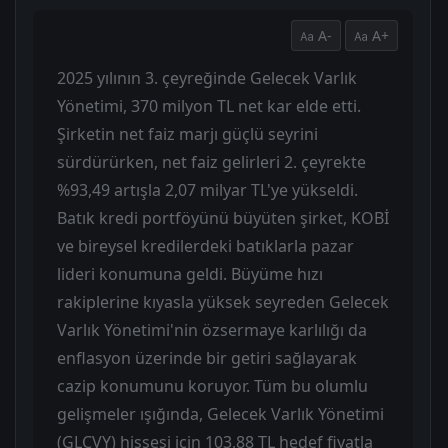
A-
A+
2025 yılının 3. çeyreğinde Gelecek Varlık
Yönetimi, 370 milyon TL net kar elde etti.
Şirketin net faiz marjı güçlü seyrini
sürdürürken, net faiz gelirleri 2. çeyrekte
%93,49 artışla 2,07 milyar TL'ye yükseldi.
Batık kredi portföyünü büyüten şirket, KOBİ
ve bireysel kredilerdeki batıklarla pazar
lideri konumuna geldi. Büyüme hızı
rakiplerine kıyasla yüksek seyreden Gelecek
Varlık Yönetimi'nin özsermaye karlılığı da
enflasyon üzerinde bir getiri sağlayarak
cazip konumunu koruyor. Tüm bu olumlu
gelişmeler ışığında, Gelecek Varlık Yönetimi
(GLCVY) hissesi için 103,88 TL hedef fiyatla