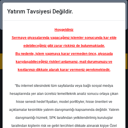
Yatırım Tavsiyesi Değildir.
Şimdi uygulamayı indirin!
Hoşgeldiniz
Sermaye piyasalarında yapacağınız işlemler sonucunda kar elde
edebileceğiniz gibi zarar riskiniz de bulunmaktadır.
Bu nedenle, işlem yapmaya karar vermeden önce, piyasada
karşılaşabileceğiniz riskleri anlamanız, mali durumunuzu ve
kısıtlarınızı dikkate alarak karar vermeniz gerekmektedir.
Geri Dön
"Bu internet sitesindeki tüm sayfalarda veya bağlı sosyal medya
hesaplarında yer alan ücretsiz temel/teknik analiz sonucu ortaya çıkan
hisse senedi hedef fiyatları, model portföyler, hisse önerileri ve
açıklamalar kesinlikle yatırım danışmanlığı kapsamında değildir. Yatırım
GLCVY
- GELECEK VARLIK
YONETIMI
danışmanlığı hizmeti, SPK tarafından yetkilendirilmiş kuruluşlar
Hedef Fiyat
103.88 ₺
tarafından kişilerin risk ve getiri tercihleri dikkate alınarak kişiye Özel