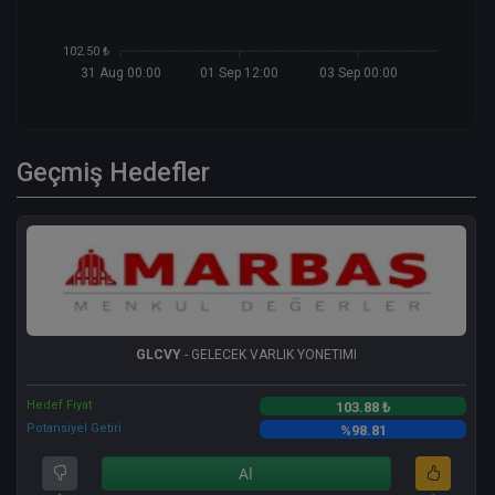
102.50 ₺
31 Aug 00:00
01 Sep 12:00
03 Sep 00:00
Geçmiş Hedefler
GLCVY
- GELECEK VARLIK YONETIMI
Hedef Fiyat
103.88 ₺
Potansiyel Getiri
%98.81
Al