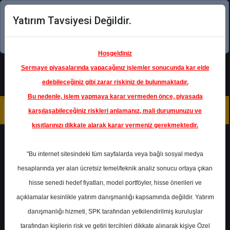
Yatırım Tavsiyesi Değildir.
Şimdi uygulamayı indirin!
Hoşgeldiniz
Sermaye piyasalarında yapacağınız işlemler sonucunda kar elde
edebileceğiniz gibi zarar riskiniz de bulunmaktadır.
Bu nedenle, işlem yapmaya karar vermeden önce, piyasada
karşılaşabileceğiniz riskleri anlamanız, mali durumunuzu ve
kısıtlarınızı dikkate alarak karar vermeniz gerekmektedir.
Geri Dön
"Bu internet sitesindeki tüm sayfalarda veya bağlı sosyal medya
Katılım Endeksinde
hesaplarında yer alan ücretsiz temel/teknik analiz sonucu ortaya çıkan
hisse senedi hedef fiyatları, model portföyler, hisse önerileri ve
açıklamalar kesinlikle yatırım danışmanlığı kapsamında değildir. Yatırım
EKGYO
- EMLAK KONUT GYO
danışmanlığı hizmeti, SPK tarafından yetkilendirilmiş kuruluşlar
Hedef Fiyat
26.89 ₺
tarafından kişilerin risk ve getiri tercihleri dikkate alınarak kişiye Özel