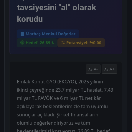
tavsiyesini "al" olarak
korudu
Marbaş Menkul Değerler
Hedef: 26.89 ₺
Potansiyel: %0.00
A-
A+
Emlak Konut GYO (EKGYO), 2025 yılının
ikinci çeyreğinde 23,7 milyar TL hasılat, 7,43
milyar TL FAVÖK ve 6 milyar TL net kâr
açıklayarak beklentilerimizle tam uyumlu
sonuçlar açıkladı. Şirket finansallarını
olumlu değerlendiriyoruz ve tüm
beklentilerimizi koruyoruz. 26,89 TL hedef