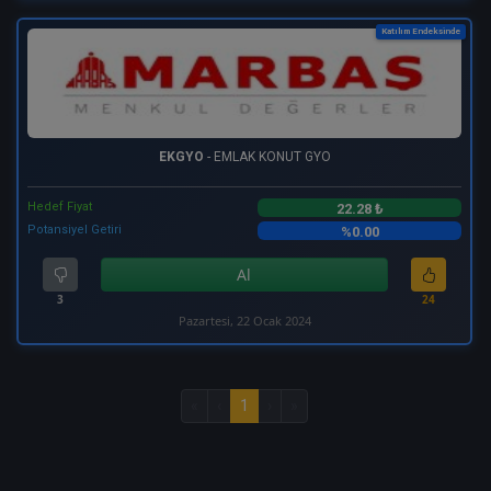
Katılım Endeksinde
EKGYO
- EMLAK KONUT GYO
Hedef Fiyat
22.28 ₺
Potansiyel Getiri
%0.00
Al
3
24
Pazartesi, 22 Ocak 2024
«
‹
1
›
»