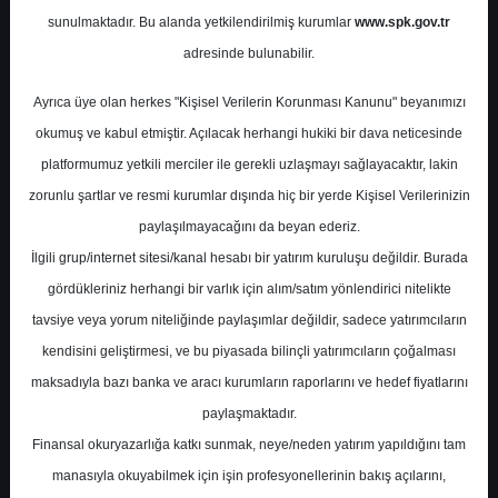
Potansiyel
%0.00
sunulmaktadır. Bu alanda yetkilendirilmiş kurumlar
www.spk.gov.tr
Getiri
adresinde bulunabilir.
Al
0
2
Ayrıca üye olan herkes "Kişisel Verilerin Korunması Kanunu" beyanımızı
Salı, 16 Eylül 2025
okumuş ve kabul etmiştir. Açılacak herhangi hukiki bir dava neticesinde
platformumuz yetkili merciler ile gerekli uzlaşmayı sağlayacaktır, lakin
zorunlu şartlar ve resmi kurumlar dışında hiç bir yerde Kişisel Verilerinizin
paylaşılmayacağını da beyan ederiz.
İlgili grup/internet sitesi/kanal hesabı bir yatırım kuruluşu değildir. Burada
gördükleriniz herhangi bir varlık için alım/satım yönlendirici nitelikte
tavsiye veya yorum niteliğinde paylaşımlar değildir, sadece yatırımcıların
En Yüksek Tahmin
41,00 ₺
kendisini geliştirmesi, ve bu piyasada bilinçli yatırımcıların çoğalması
Ortalama Fiyat Tahmini
33,32 ₺
maksadıyla bazı banka ve aracı kurumların raporlarını ve hedef fiyatlarını
En Düşük Tahmin
29,50 ₺
paylaşmaktadır.
Ortalama Getiri Potansiyeli
%85.71
Finansal okuryazarlığa katkı sunmak, neye/neden yatırım yapıldığını tam
manasıyla okuyabilmek için işin profesyonellerinin bakış açılarını,