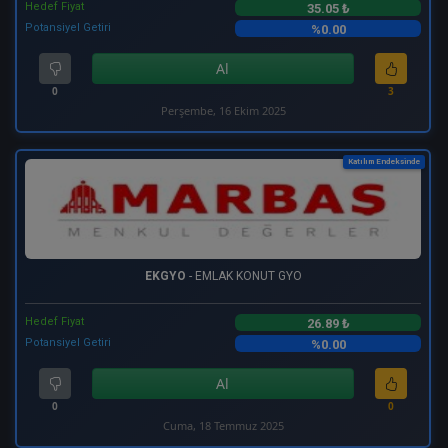
Hedef Fiyat
35.05 ₺
Potansiyel Getiri
%0.00
Al
0
3
Perşembe, 16 Ekim 2025
Katılım Endeksinde
EKGYO
- EMLAK KONUT GYO
Hedef Fiyat
26.89 ₺
Potansiyel Getiri
%0.00
Al
0
0
Cuma, 18 Temmuz 2025