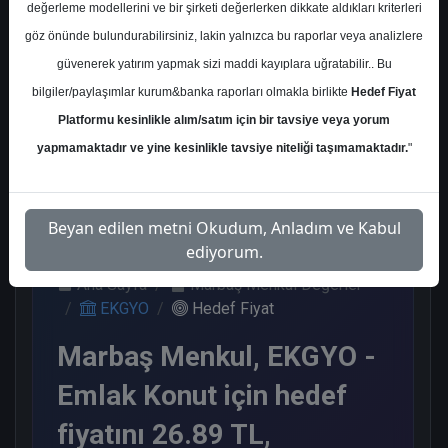
değerleme modellerini ve bir şirketi değerlerken dikkate aldıkları kriterleri
Kurum Sayısı
göz önünde bulundurabilirsiniz, lakin yalnızca bu raporlar veya analizlere
10
güvenerek yatırım yapmak sizi maddi kayıplara uğratabilir.. Bu
Al
Endeks Üstü
Tavsiye Yok
bilgiler/paylaşımlar kurum&banka raporları olmakla birlikte
Hedef Fiyat
Get.
Platformu kesinlikle alım/satım için bir tavsiye veya yorum
7
1
2
yapmamaktadır ve yine kesinlikle tavsiye niteliği taşımamaktadır.
"
Salı, 16 Eylül 2025
Beyan edilen metni Okudum, Anladım ve Kabul
ediyorum.
Ana Sayfa
Marbaş Menkul Değerler
EKGYO
Hedef Fiyat
Marbaş Menkul, EKGYO -
Emlak Konut için hedef
fiyatını 26.89 TL,