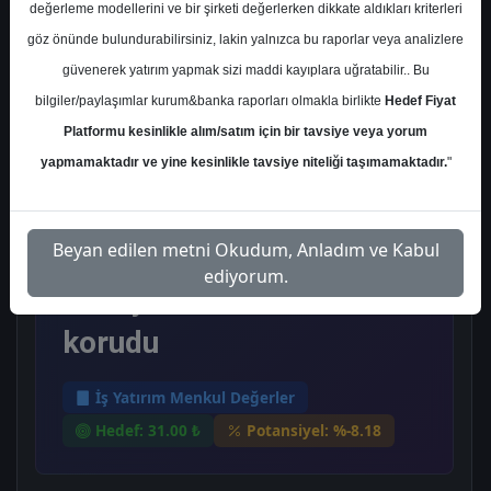
Cuma, 31 Ekim 2025
değerleme modellerini ve bir şirketi değerlerken dikkate aldıkları kriterleri
göz önünde bulundurabilirsiniz, lakin yalnızca bu raporlar veya analizlere
güvenerek yatırım yapmak sizi maddi kayıplara uğratabilir.. Bu
Ana Sayfa
İş Yatırım Menkul Değerler
bilgiler/paylaşımlar kurum&banka raporları olmakla birlikte
Hedef Fiyat
KOZAL
Hedef Fiyat
Platformu kesinlikle alım/satım için bir tavsiye veya yorum
İş Yatırım, KOZAL - Koza
yapmamaktadır ve yine kesinlikle tavsiye niteliği taşımamaktadır.
"
Altın için hedef fiyatını 27
Beyan edilen metni Okudum, Anladım ve Kabul
TL'den 31 TL'ye yükseltti,
ediyorum.
tavsiyesini "tut" olarak
korudu
İş Yatırım Menkul Değerler
Hedef: 31.00 ₺
Potansiyel: %-8.18