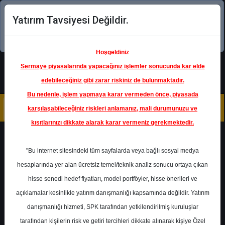
Yatırım Tavsiyesi Değildir.
Şimdi uygulamayı indirin!
Hoşgeldiniz
Sermaye piyasalarında yapacağınız işlemler sonucunda kar elde
edebileceğiniz gibi zarar riskiniz de bulunmaktadır.
Bu nedenle, işlem yapmaya karar vermeden önce, piyasada
karşılaşabileceğiniz riskleri anlamanız, mali durumunuzu ve
kısıtlarınızı dikkate alarak karar vermeniz gerekmektedir.
Geri Dön
"Bu internet sitesindeki tüm sayfalarda veya bağlı sosyal medya
hesaplarında yer alan ücretsiz temel/teknik analiz sonucu ortaya çıkan
hisse senedi hedef fiyatları, model portföyler, hisse önerileri ve
açıklamalar kesinlikle yatırım danışmanlığı kapsamında değildir. Yatırım
KOZAL
- KOZA ALTIN
İŞLETMELERİ A.Ş.
danışmanlığı hizmeti, SPK tarafından yetkilendirilmiş kuruluşlar
Hedef Fiyat
31.00 ₺
tarafından kişilerin risk ve getiri tercihleri dikkate alınarak kişiye Özel