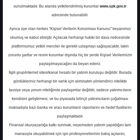
Potansiyel
%-8.18
sunulmaktadır. Bu alanda yetkilendirilmiş kurumlar
www.spk.gov.tr
Getiri
adresinde bulunabilir.
Tut
1
0
Ayrıca üye olan herkes "Kişisel Verilerin Korunması Kanunu" beyanımızı
Cuma, 31 Ekim 2025
okumuş ve kabul etmiştir. Açılacak herhangi hukiki bir dava neticesinde
platformumuz yetkili merciler ile gerekli uzlaşmayı sağlayacaktır, lakin
zorunlu şartlar ve resmi kurumlar dışında hiç bir yerde Kişisel Verilerinizin
paylaşılmayacağını da beyan ederiz.
İlgili grup/internet sitesi/kanal hesabı bir yatırım kuruluşu değildir. Burada
gördükleriniz herhangi bir varlık için alım/satım yönlendirici nitelikte
tavsiye veya yorum niteliğinde paylaşımlar değildir, sadece yatırımcıların
En Yüksek Tahmin
0,00 ₺
kendisini geliştirmesi, ve bu piyasada bilinçli yatırımcıların çoğalması
Ortalama Fiyat Tahmini
0,00 ₺
maksadıyla bazı banka ve aracı kurumların raporlarını ve hedef fiyatlarını
En Düşük Tahmin
0,00 ₺
paylaşmaktadır.
Ortalama Getiri Potansiyeli
%-100.00
Finansal okuryazarlığa katkı sunmak, neye/neden yatırım yapıldığını tam
manasıyla okuyabilmek için işin profesyonellerinin bakış açılarını,