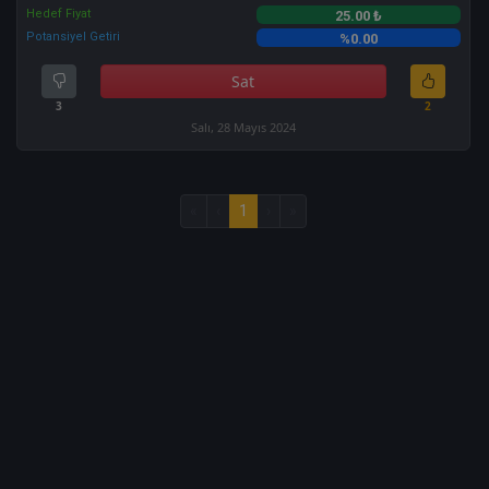
Hedef Fiyat
25.00 ₺
Potansiyel Getiri
%0.00
Sat
3
2
Salı, 28 Mayıs 2024
«
‹
1
›
»