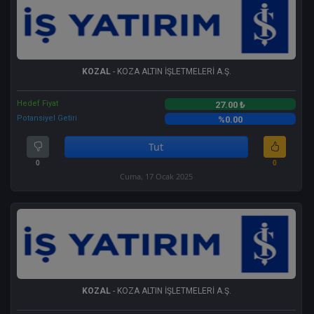
KOZAL
- KOZA ALTIN İŞLETMELERİ A.Ş.
Hedef Fiyat
27.00 ₺
Potansiyel Getiri
%0.00
Tut
0
0
Cuma, 17 Ocak 2025
KOZAL
- KOZA ALTIN İŞLETMELERİ A.Ş.