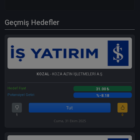
Geçmiş Hedefler
KOZAL
- KOZA ALTIN İŞLETMELERİ A.Ş.
Hedef Fiyat
31.00 ₺
Potansiyel Getiri
%-8.18
Tut
1
0
Cuma, 31 Ekim 2025