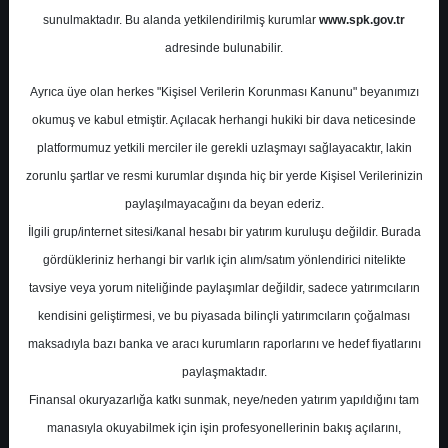
Potansiyel
%0.00
sunulmaktadır. Bu alanda yetkilendirilmiş kurumlar
www.spk.gov.tr
Getiri
adresinde bulunabilir.
Al
0
0
Ayrıca üye olan herkes "Kişisel Verilerin Korunması Kanunu" beyanımızı
Salı, 11 Kasım 2025
okumuş ve kabul etmiştir. Açılacak herhangi hukiki bir dava neticesinde
platformumuz yetkili merciler ile gerekli uzlaşmayı sağlayacaktır, lakin
zorunlu şartlar ve resmi kurumlar dışında hiç bir yerde Kişisel Verilerinizin
paylaşılmayacağını da beyan ederiz.
İlgili grup/internet sitesi/kanal hesabı bir yatırım kuruluşu değildir. Burada
gördükleriniz herhangi bir varlık için alım/satım yönlendirici nitelikte
tavsiye veya yorum niteliğinde paylaşımlar değildir, sadece yatırımcıların
En Yüksek Tahmin
41,00 ₺
kendisini geliştirmesi, ve bu piyasada bilinçli yatırımcıların çoğalması
Ortalama Fiyat Tahmini
33,32 ₺
maksadıyla bazı banka ve aracı kurumların raporlarını ve hedef fiyatlarını
En Düşük Tahmin
29,50 ₺
paylaşmaktadır.
Ortalama Getiri Potansiyeli
%85.71
Finansal okuryazarlığa katkı sunmak, neye/neden yatırım yapıldığını tam
manasıyla okuyabilmek için işin profesyonellerinin bakış açılarını,