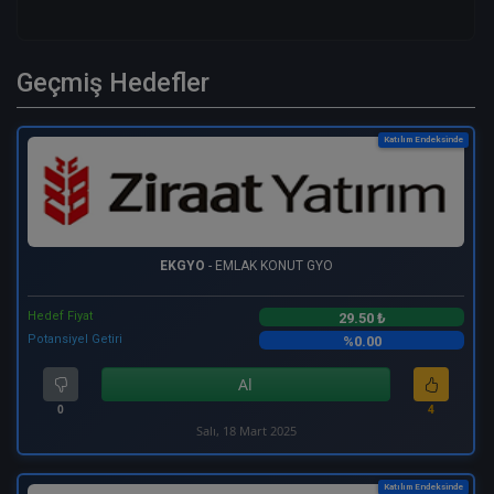
Geçmiş Hedefler
Katılım Endeksinde
EKGYO
- EMLAK KONUT GYO
Hedef Fiyat
29.50 ₺
Potansiyel Getiri
%0.00
Al
0
4
Salı, 18 Mart 2025
Katılım Endeksinde