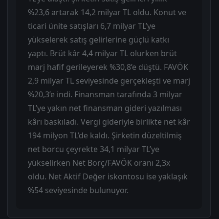
%23,6 artarak 14,2 milyar TL oldu. Konut ve
ticari ünite satışları 6,7 milyar TL’ye
yükselerek satış gelirlerine güçlü katkı
yaptı. Brüt kâr 4,4 milyar TL olurken brüt
marj hafif gerileyerek %30,8’e düştü. FAVÖK
2,9 milyar TL seviyesinde gerçekleşti ve marj
%20,3’e indi. Finansman tarafında 3 milyar
TL’ye yakın net finansman gideri yazılması
kârı baskıladı. Vergi gideriyle birlikte net kâr
194 milyon TL’de kaldı. Şirketin düzeltilmiş
net borcu çeyrekte 34,1 milyar TL’ye
yükselirken Net Borç/FAVÖK oranı 2,3x
oldu. Net Aktif Değer iskontosu ise yaklaşık
%54 seviyesinde bulunuyor.