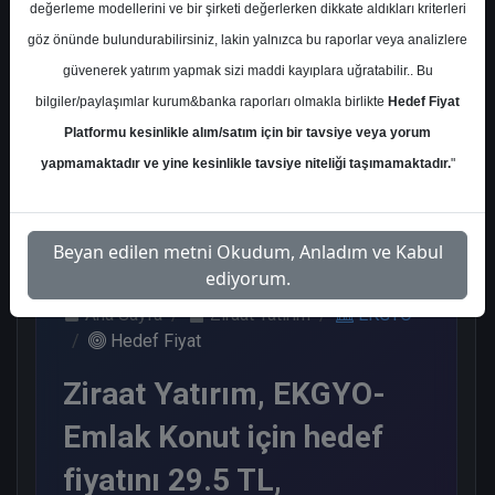
değerleme modellerini ve bir şirketi değerlerken dikkate aldıkları kriterleri
Kurum Sayısı
göz önünde bulundurabilirsiniz, lakin yalnızca bu raporlar veya analizlere
10
güvenerek yatırım yapmak sizi maddi kayıplara uğratabilir.. Bu
Al
Endeks Üstü
Tavsiye Yok
bilgiler/paylaşımlar kurum&banka raporları olmakla birlikte
Hedef Fiyat
Get.
Platformu kesinlikle alım/satım için bir tavsiye veya yorum
7
1
2
yapmamaktadır ve yine kesinlikle tavsiye niteliği taşımamaktadır.
"
Salı, 11 Kasım 2025
Beyan edilen metni Okudum, Anladım ve Kabul
ediyorum.
Ana Sayfa
Ziraat Yatırım
EKGYO
Hedef Fiyat
Ziraat Yatırım, EKGYO-
Emlak Konut için hedef
fiyatını 29.5 TL,