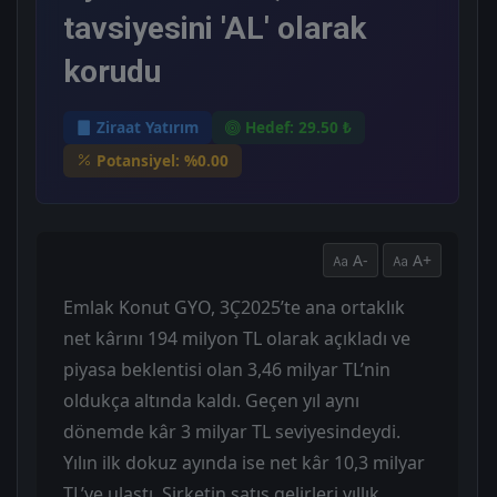
tavsiyesini 'AL' olarak
korudu
Ziraat Yatırım
Hedef: 29.50 ₺
Potansiyel: %0.00
A-
A+
Emlak Konut GYO, 3Ç2025’te ana ortaklık
net kârını 194 milyon TL olarak açıkladı ve
piyasa beklentisi olan 3,46 milyar TL’nin
oldukça altında kaldı. Geçen yıl aynı
dönemde kâr 3 milyar TL seviyesindeydi.
Yılın ilk dokuz ayında ise net kâr 10,3 milyar
TL’ye ulaştı. Şirketin satış gelirleri yıllık