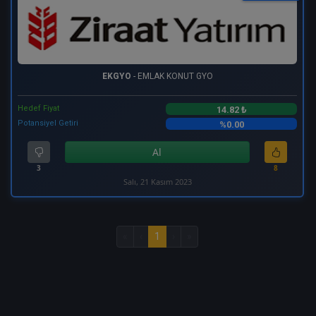
EKGYO
- EMLAK KONUT GYO
Hedef Fiyat
14.82 ₺
Potansiyel Getiri
%0.00
Al
3
8
Salı, 21 Kasım 2023
«
‹
1
›
»