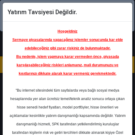
Yatırım Tavsiyesi Değildir.
Şimdi uygulamayı indirin!
Hoşgeldiniz
Sermaye piyasalarında yapacağınız işlemler sonucunda kar elde
edebileceğiniz gibi zarar riskiniz de bulunmaktadır.
Bu nedenle, işlem yapmaya karar vermeden önce, piyasada
karşılaşabileceğiniz riskleri anlamanız, mali durumunuzu ve
kısıtlarınızı dikkate alarak karar vermeniz gerekmektedir.
Geri Dön
"Bu internet sitesindeki tüm sayfalarda veya bağlı sosyal medya
Katılım Endeksinde
hesaplarında yer alan ücretsiz temel/teknik analiz sonucu ortaya çıkan
hisse senedi hedef fiyatları, model portföyler, hisse önerileri ve
açıklamalar kesinlikle yatırım danışmanlığı kapsamında değildir. Yatırım
EKGYO
- EMLAK KONUT GYO
danışmanlığı hizmeti, SPK tarafından yetkilendirilmiş kuruluşlar
Hedef Fiyat
29.50 ₺
tarafından kişilerin risk ve getiri tercihleri dikkate alınarak kişiye Özel