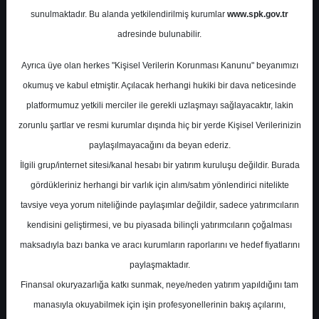
Potansiyel
%-24.10
sunulmaktadır. Bu alanda yetkilendirilmiş kurumlar
www.spk.gov.tr
Getiri
adresinde bulunabilir.
Sat
1
0
Ayrıca üye olan herkes "Kişisel Verilerin Korunması Kanunu" beyanımızı
Pazartesi, 15 Aralık 2025
okumuş ve kabul etmiştir. Açılacak herhangi hukiki bir dava neticesinde
platformumuz yetkili merciler ile gerekli uzlaşmayı sağlayacaktır, lakin
zorunlu şartlar ve resmi kurumlar dışında hiç bir yerde Kişisel Verilerinizin
paylaşılmayacağını da beyan ederiz.
İlgili grup/internet sitesi/kanal hesabı bir yatırım kuruluşu değildir. Burada
gördükleriniz herhangi bir varlık için alım/satım yönlendirici nitelikte
tavsiye veya yorum niteliğinde paylaşımlar değildir, sadece yatırımcıların
En Yüksek Tahmin
100,00 ₺
kendisini geliştirmesi, ve bu piyasada bilinçli yatırımcıların çoğalması
Ortalama Fiyat Tahmini
48,65 ₺
maksadıyla bazı banka ve aracı kurumların raporlarını ve hedef fiyatlarını
En Düşük Tahmin
22,40 ₺
paylaşmaktadır.
Ortalama Getiri Potansiyeli
%31.42
Finansal okuryazarlığa katkı sunmak, neye/neden yatırım yapıldığını tam
manasıyla okuyabilmek için işin profesyonellerinin bakış açılarını,