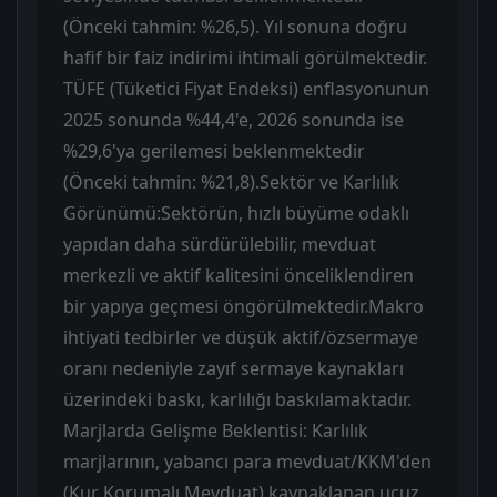
(Önceki tahmin: %26,5). Yıl sonuna doğru
hafif bir faiz indirimi ihtimali görülmektedir. ​
TÜFE (Tüketici Fiyat Endeksi) enflasyonunun
2025 sonunda %44,4'e, 2026 sonunda ise
%29,6'ya gerilemesi beklenmektedir
(Önceki tahmin: %21,8). ​Sektör ve Karlılık
Görünümü: ​Sektörün, hızlı büyüme odaklı
yapıdan daha sürdürülebilir, mevduat
merkezli ve aktif kalitesini önceliklendiren
bir yapıya geçmesi öngörülmektedir. ​Makro
ihtiyati tedbirler ve düşük aktif/özsermaye
oranı nedeniyle zayıf sermaye kaynakları
üzerindeki baskı, karlılığı baskılamaktadır. ​
Marjlarda Gelişme Beklentisi: Karlılık
marjlarının, yabancı para mevduat/KKM'den
(Kur Korumalı Mevduat) kaynaklanan ucuz