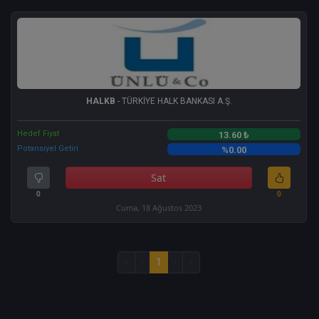
HALKB
- TÜRKİYE HALK BANKASI A.Ş.
Hedef Fiyat
13.60 ₺
Potansiyel Getiri
%0.00
Sat
0
0
Cuma, 18 Ağustos 2023
«
‹
1
›
»