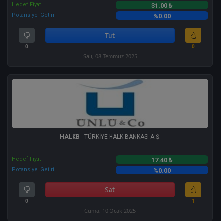
Hedef Fiyat
31.00 ₺
Potansiyel Getiri
%0.00
Tut
0
0
Salı, 08 Temmuz 2025
HALKB
- TÜRKİYE HALK BANKASI A.Ş.
Hedef Fiyat
17.40 ₺
Potansiyel Getiri
%0.00
Sat
0
1
Cuma, 10 Ocak 2025