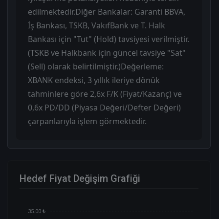
edilmektedir. ​Diğer Bankalar: Garanti BBVA,
İş Bankası, TSKB, VakıfBank ve T. Halk
Bankası için "Tut" (Hold) tavsiyesi verilmiştir.
(TSKB ve Halkbank için güncel tavsiye "Sat"
(Sell) olarak belirtilmiştir.) ​Değerleme:
XBANK endeksi, 3 yıllık ileriye dönük
tahminlere göre 2,6x F/K (Fiyat/Kazanç) ve
0,6x PD/DD (Piyasa Değeri/Defter Değeri)
çarpanlarıyla işlem görmektedir.
Hedef Fiyat Değişim Grafiği
35.00 ₺