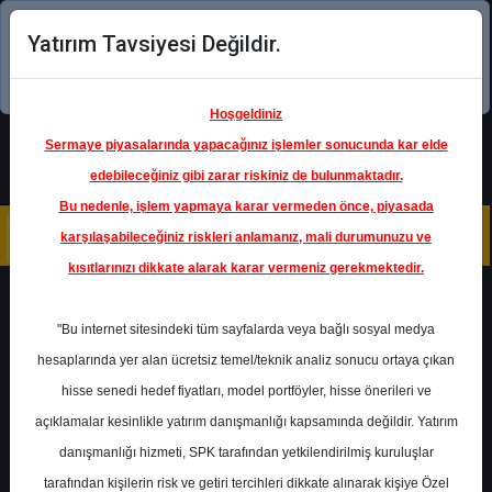
Yatırım Tavsiyesi Değildir.
Şimdi uygulamayı indirin!
Hoşgeldiniz
Sermaye piyasalarında yapacağınız işlemler sonucunda kar elde
edebileceğiniz gibi zarar riskiniz de bulunmaktadır.
Bu nedenle, işlem yapmaya karar vermeden önce, piyasada
karşılaşabileceğiniz riskleri anlamanız, mali durumunuzu ve
kısıtlarınızı dikkate alarak karar vermeniz gerekmektedir.
Geri Dön
"Bu internet sitesindeki tüm sayfalarda veya bağlı sosyal medya
hesaplarında yer alan ücretsiz temel/teknik analiz sonucu ortaya çıkan
hisse senedi hedef fiyatları, model portföyler, hisse önerileri ve
açıklamalar kesinlikle yatırım danışmanlığı kapsamında değildir. Yatırım
HALKB
- TÜRKİYE HALK BANKASI
A.Ş.
danışmanlığı hizmeti, SPK tarafından yetkilendirilmiş kuruluşlar
Hedef Fiyat
28.10 ₺
tarafından kişilerin risk ve getiri tercihleri dikkate alınarak kişiye Özel