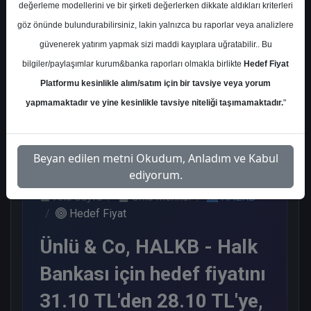
değerleme modellerini ve bir şirketi değerlerken dikkate aldıkları kriterleri
Kurum Sayısı
göz önünde bulundurabilirsiniz, lakin yalnızca bu raporlar veya analizlere
12
güvenerek yatırım yapmak sizi maddi kayıplara uğratabilir.. Bu
Al
Tut
Endeks Altı
bilgiler/paylaşımlar kurum&banka raporları olmakla birlikte
Hedef Fiyat
Get.
Platformu kesinlikle alım/satım için bir tavsiye veya yorum
2
7
3
yapmamaktadır ve yine kesinlikle tavsiye niteliği taşımamaktadır.
"
Pazartesi, 15 Aralık 2025
Beyan edilen metni Okudum, Anladım ve Kabul
ediyorum.
Ana Sayfa
Ünlü Menkul
HALKB
Hedef Fiyat
Ünlü & Co, HALKB - Halk
Bankası için hedef fiyatını
31.10 TL'den 28.10 TL'ye,