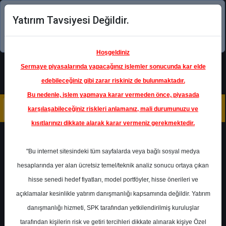
Yatırım Tavsiyesi Değildir.
Şimdi uygulamayı indirin!
Hoşgeldiniz
Sermaye piyasalarında yapacağınız işlemler sonucunda kar elde
edebileceğiniz gibi zarar riskiniz de bulunmaktadır.
Bu nedenle, işlem yapmaya karar vermeden önce, piyasada
karşılaşabileceğiniz riskleri anlamanız, mali durumunuzu ve
kısıtlarınızı dikkate alarak karar vermeniz gerekmektedir.
Geri Dön
"Bu internet sitesindeki tüm sayfalarda veya bağlı sosyal medya
hesaplarında yer alan ücretsiz temel/teknik analiz sonucu ortaya çıkan
hisse senedi hedef fiyatları, model portföyler, hisse önerileri ve
açıklamalar kesinlikle yatırım danışmanlığı kapsamında değildir. Yatırım
GARAN
- TÜRKİYE GARANTİ
BANKASI A.Ş.
danışmanlığı hizmeti, SPK tarafından yetkilendirilmiş kuruluşlar
Hedef Fiyat
197.60 ₺
tarafından kişilerin risk ve getiri tercihleri dikkate alınarak kişiye Özel