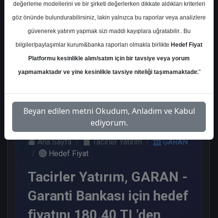
değerleme modellerini ve bir şirketi değerlerken dikkate aldıkları kriterleri
Kurum Sayısı
göz önünde bulundurabilirsiniz, lakin yalnızca bu raporlar veya analizlere
21
güvenerek yatırım yapmak sizi maddi kayıplara uğratabilir.. Bu
Al
Tut
Endeks
Tavsiye
Nötr
bilgiler/paylaşımlar kurum&banka raporları olmakla birlikte
Hedef Fiyat
Üstü
Yok
Get.
Platformu kesinlikle alım/satım için bir tavsiye veya yorum
11
1
1
1
7
yapmamaktadır ve yine kesinlikle tavsiye niteliği taşımamaktadır.
"
Çarşamba, 03 Aralık 2025
Beyan edilen metni Okudum, Anladım ve Kabul
ediyorum.
Ana Sayfa
Tacirler Yatırım
GARAN
Hedef Fiyat
Tacirler Yatırım, GARAN -
Garanti Bankası için hedef
fiyatını 180.40 TL'den