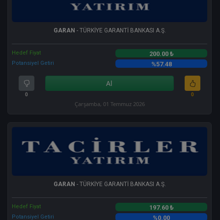
GARAN
- TÜRKİYE GARANTİ BANKASI A.Ş.
Hedef Fiyat
200.00 ₺
Potansiyel Getiri
%57.48
Al
0
0
Çarşamba, 01 Temmuz 2026
GARAN
- TÜRKİYE GARANTİ BANKASI A.Ş.
Hedef Fiyat
197.60 ₺
Potansiyel Getiri
%0.00