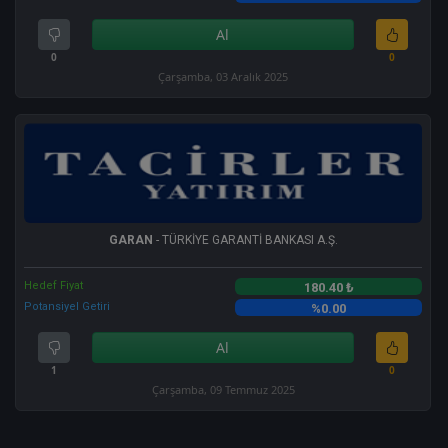
Al
0
0
Çarşamba, 03 Aralık 2025
GARAN
- TÜRKİYE GARANTİ BANKASI A.Ş.
Hedef Fiyat
180.40 ₺
Potansiyel Getiri
%0.00
Al
1
0
Çarşamba, 09 Temmuz 2025