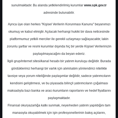
Potansiyel
%0.00
sunulmaktadır. Bu alanda yetkilendirilmiş kurumlar
www.spk.gov.tr
Getiri
adresinde bulunabilir.
Al
0
0
Ayrıca üye olan herkes "Kişisel Verilerin Korunması Kanunu" beyanımızı
Çarşamba, 03 Aralık 2025
okumuş ve kabul etmiştir. Açılacak herhangi hukiki bir dava neticesinde
platformumuz yetkili merciler ile gerekli uzlaşmayı sağlayacaktır, lakin
zorunlu şartlar ve resmi kurumlar dışında hiç bir yerde Kişisel Verilerinizin
paylaşılmayacağını da beyan ederiz.
İlgili grup/internet sitesi/kanal hesabı bir yatırım kuruluşu değildir. Burada
gördükleriniz herhangi bir varlık için alım/satım yönlendirici nitelikte
tavsiye veya yorum niteliğinde paylaşımlar değildir, sadece yatırımcıların
En Yüksek Tahmin
206,96 ₺
kendisini geliştirmesi, ve bu piyasada bilinçli yatırımcıların çoğalması
Ortalama Fiyat Tahmini
186,96 ₺
maksadıyla bazı banka ve aracı kurumların raporlarını ve hedef fiyatlarını
En Düşük Tahmin
143,00 ₺
paylaşmaktadır.
Ortalama Getiri Potansiyeli
%47.21
Finansal okuryazarlığa katkı sunmak, neye/neden yatırım yapıldığını tam
manasıyla okuyabilmek için işin profesyonellerinin bakış açılarını,