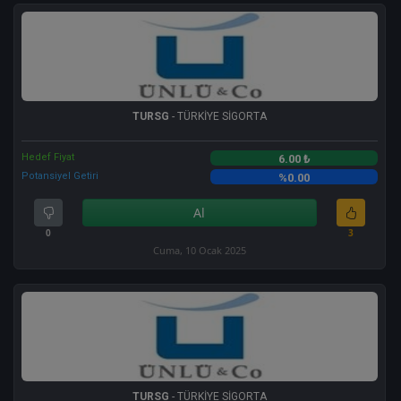
TURSG
- TÜRKİYE SİGORTA
Hedef Fiyat
6.00 ₺
Potansiyel Getiri
%0.00
Al
0
3
Cuma, 10 Ocak 2025
TURSG
- TÜRKİYE SİGORTA