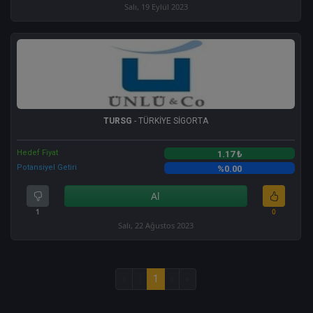
Salı, 19 Eylül 2023
TURSG
- TÜRKİYE SİGORTA
Hedef Fiyat
1.17 ₺
Potansiyel Getiri
%0.00
Al
1
0
Salı, 22 Ağustos 2023
«
‹
1
›
»