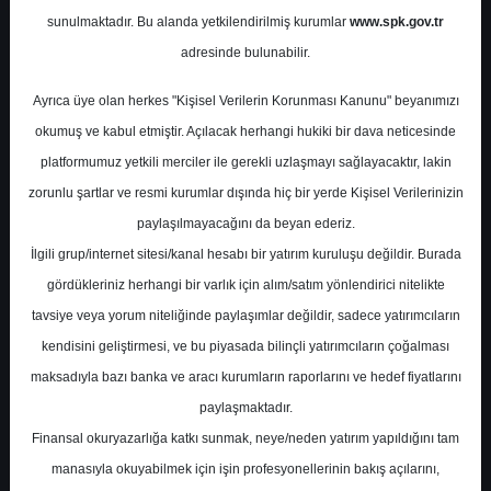
Potansiyel
%0.00
sunulmaktadır. Bu alanda yetkilendirilmiş kurumlar
www.spk.gov.tr
Getiri
adresinde bulunabilir.
Al
0
0
Ayrıca üye olan herkes "Kişisel Verilerin Korunması Kanunu" beyanımızı
Pazartesi, 12 Ocak 2026
okumuş ve kabul etmiştir. Açılacak herhangi hukiki bir dava neticesinde
platformumuz yetkili merciler ile gerekli uzlaşmayı sağlayacaktır, lakin
zorunlu şartlar ve resmi kurumlar dışında hiç bir yerde Kişisel Verilerinizin
paylaşılmayacağını da beyan ederiz.
İlgili grup/internet sitesi/kanal hesabı bir yatırım kuruluşu değildir. Burada
gördükleriniz herhangi bir varlık için alım/satım yönlendirici nitelikte
tavsiye veya yorum niteliğinde paylaşımlar değildir, sadece yatırımcıların
En Yüksek Tahmin
11,30 ₺
kendisini geliştirmesi, ve bu piyasada bilinçli yatırımcıların çoğalması
Ortalama Fiyat Tahmini
10,48 ₺
maksadıyla bazı banka ve aracı kurumların raporlarını ve hedef fiyatlarını
En Düşük Tahmin
9,50 ₺
paylaşmaktadır.
Ortalama Getiri Potansiyeli
%66.60
Finansal okuryazarlığa katkı sunmak, neye/neden yatırım yapıldığını tam
manasıyla okuyabilmek için işin profesyonellerinin bakış açılarını,