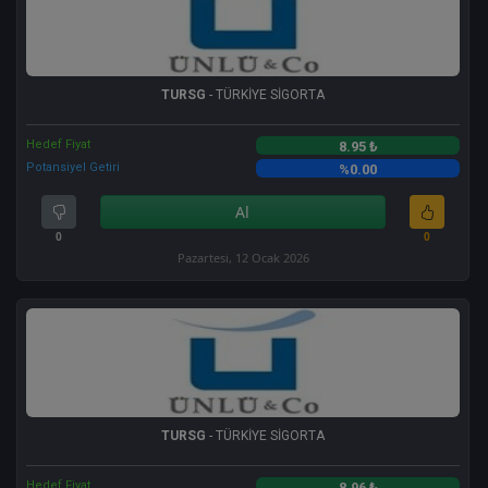
TURSG
- TÜRKİYE SİGORTA
Hedef Fiyat
8.95 ₺
Potansiyel Getiri
%0.00
Al
0
0
Pazartesi, 12 Ocak 2026
TURSG
- TÜRKİYE SİGORTA
Hedef Fiyat
8.96 ₺