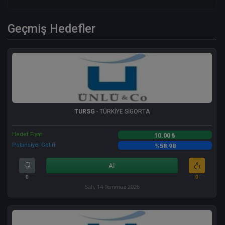
Geçmiş Hedefler
TURSG
- TÜRKİYE SİGORTA
Hedef Fiyat
10.00 ₺
Potansiyel Getiri
%58.98
Al
0
0
Salı, 14 Temmuz 2026