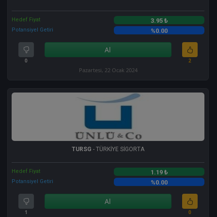
Hedef Fiyat
3.95 ₺
Potansiyel Getiri
%0.00
Al
0
2
Pazartesi, 22 Ocak 2024
TURSG
- TÜRKİYE SİGORTA
Hedef Fiyat
1.19 ₺
Potansiyel Getiri
%0.00
Al
1
0