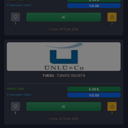
Potansiyel Getiri
%0.00
Al
1
2
Cuma, 09 Ocak 2026
TURSG
- TÜRKİYE SİGORTA
Hedef Fiyat
6.50 ₺
Potansiyel Getiri
%0.00
Al
0
3
Cuma, 02 Ocak 2026