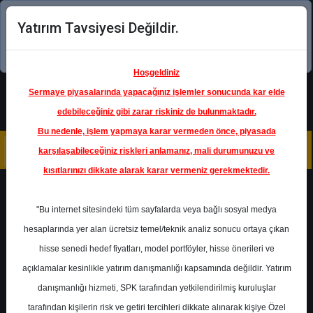
Yatırım Tavsiyesi Değildir.
Şimdi uygulamayı indirin!
Hoşgeldiniz
Sermaye piyasalarında yapacağınız işlemler sonucunda kar elde
edebileceğiniz gibi zarar riskiniz de bulunmaktadır.
Bu nedenle, işlem yapmaya karar vermeden önce, piyasada
karşılaşabileceğiniz riskleri anlamanız, mali durumunuzu ve
kısıtlarınızı dikkate alarak karar vermeniz gerekmektedir.
Geri Dön
"Bu internet sitesindeki tüm sayfalarda veya bağlı sosyal medya
hesaplarında yer alan ücretsiz temel/teknik analiz sonucu ortaya çıkan
hisse senedi hedef fiyatları, model portföyler, hisse önerileri ve
açıklamalar kesinlikle yatırım danışmanlığı kapsamında değildir. Yatırım
TURSG
- TÜRKİYE SİGORTA
danışmanlığı hizmeti, SPK tarafından yetkilendirilmiş kuruluşlar
Hedef Fiyat
8.95 ₺
tarafından kişilerin risk ve getiri tercihleri dikkate alınarak kişiye Özel