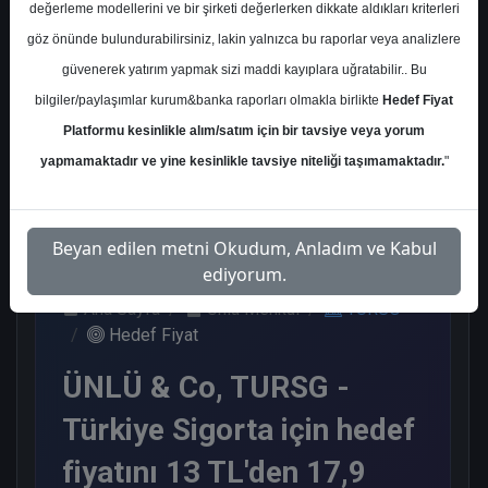
değerleme modellerini ve bir şirketi değerlerken dikkate aldıkları kriterleri
Kurum Sayısı
göz önünde bulundurabilirsiniz, lakin yalnızca bu raporlar veya analizlere
14
güvenerek yatırım yapmak sizi maddi kayıplara uğratabilir.. Bu
Al
Endeks Üstü
Tavsiye Yok
bilgiler/paylaşımlar kurum&banka raporları olmakla birlikte
Hedef Fiyat
Get.
Platformu kesinlikle alım/satım için bir tavsiye veya yorum
9
4
1
yapmamaktadır ve yine kesinlikle tavsiye niteliği taşımamaktadır.
"
Pazartesi, 12 Ocak 2026
Beyan edilen metni Okudum, Anladım ve Kabul
ediyorum.
Ana Sayfa
Ünlü Menkul
TURSG
Hedef Fiyat
ÜNLÜ & Co, TURSG -
Türkiye Sigorta için hedef
fiyatını 13 TL'den 17,9