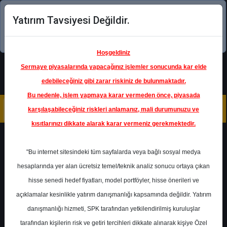
Yatırım Tavsiyesi Değildir.
Şimdi uygulamayı indirin!
Hoşgeldiniz
Sermaye piyasalarında yapacağınız işlemler sonucunda kar elde
edebileceğiniz gibi zarar riskiniz de bulunmaktadır.
Bu nedenle, işlem yapmaya karar vermeden önce, piyasada
karşılaşabileceğiniz riskleri anlamanız, mali durumunuzu ve
kısıtlarınızı dikkate alarak karar vermeniz gerekmektedir.
Geri Dön
"Bu internet sitesindeki tüm sayfalarda veya bağlı sosyal medya
hesaplarında yer alan ücretsiz temel/teknik analiz sonucu ortaya çıkan
hisse senedi hedef fiyatları, model portföyler, hisse önerileri ve
açıklamalar kesinlikle yatırım danışmanlığı kapsamında değildir. Yatırım
TURSG
- TÜRKİYE SİGORTA
danışmanlığı hizmeti, SPK tarafından yetkilendirilmiş kuruluşlar
Hedef Fiyat
3.95 ₺
tarafından kişilerin risk ve getiri tercihleri dikkate alınarak kişiye Özel