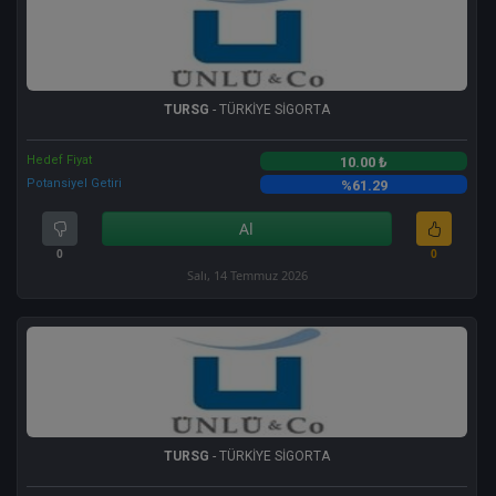
TURSG
- TÜRKİYE SİGORTA
Hedef Fiyat
10.00 ₺
Potansiyel Getiri
%61.29
Al
0
0
Salı, 14 Temmuz 2026
TURSG
- TÜRKİYE SİGORTA