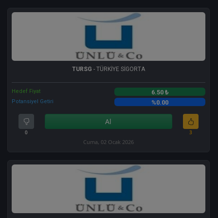
TURSG
- TÜRKİYE SİGORTA
Hedef Fiyat
6.50 ₺
Potansiyel Getiri
%0.00
Al
0
3
Cuma, 02 Ocak 2026