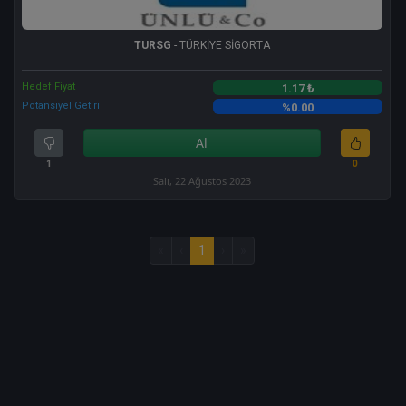
TURSG
- TÜRKİYE SİGORTA
Hedef Fiyat
1.17 ₺
Potansiyel Getiri
%0.00
Al
1
0
Salı, 22 Ağustos 2023
«
‹
1
›
»