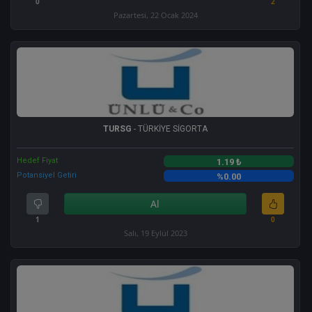
0
2
Pazartesi, 22 Ocak 2024
TURSG
- TÜRKİYE SİGORTA
Hedef Fiyat
1.19 ₺
Potansiyel Getiri
%0.00
Al
1
0
Salı, 19 Eylül 2023