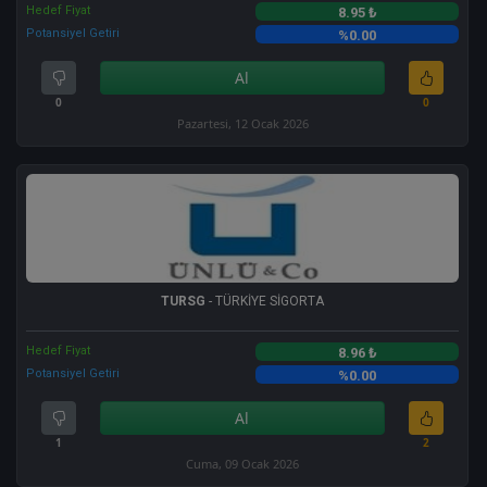
Hedef Fiyat
8.95 ₺
Potansiyel Getiri
%0.00
Al
0
0
Pazartesi, 12 Ocak 2026
TURSG
- TÜRKİYE SİGORTA
Hedef Fiyat
8.96 ₺
Potansiyel Getiri
%0.00
Al
1
2
Cuma, 09 Ocak 2026