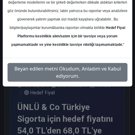
değerleme modellerini ve bir şirketi değerlerken dikkate aldıkları kriterleri
Kurum Sayısı
göz önünde bulundurabilirsiniz, lakin yalnızca bu raporlar veya analizlere
14
güvenerek yatırım yapmak sizi maddi kayıplara uğratabilir.. Bu
Al
Endeks Üstü
Tavsiye Yok
bilgiler/paylaşımlar kurum&banka raporları olmakla birlikte
Hedef Fiyat
Get.
Platformu kesinlikle alım/satım için bir tavsiye veya yorum
9
4
1
yapmamaktadır ve yine kesinlikle tavsiye niteliği taşımamaktadır.
"
Pazartesi, 22 Ocak 2024
Beyan edilen metni Okudum, Anladım ve Kabul
ediyorum.
Ana Sayfa
Ünlü Menkul
TURSG
Hedef Fiyat
ÜNLÜ & Co Türkiye
Sigorta için hedef fiyatını
54,0 TL'den 68,0 TL'ye