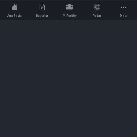
Ana Sayfa
Raporlar
M.Portföy
Radar
Diğer
İletişim
Bilgi ve Reklam için bizimle iletişime geçin!