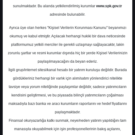
Potansiyel
%0.00
sunulmaktadır. Bu alanda yetkilendirilmiş kurumlar
www.spk.gov.tr
Getiri
adresinde bulunabilir.
Al
0
2
Ayrıca üye olan herkes "Kişisel Verilerin Korunması Kanunu" beyanımızı
Pazartesi, 22 Ocak 2024
okumuş ve kabul etmiştir. Açılacak herhangi hukiki bir dava neticesinde
platformumuz yetkili merciler ile gerekli uzlaşmayı sağlayacaktır, lakin
zorunlu şartlar ve resmi kurumlar dışında hiç bir yerde Kişisel Verilerinizin
paylaşılmayacağını da beyan ederiz.
İlgili grup/internet sitesi/kanal hesabı bir yatırım kuruluşu değildir. Burada
gördükleriniz herhangi bir varlık için alım/satım yönlendirici nitelikte
tavsiye veya yorum niteliğinde paylaşımlar değildir, sadece yatırımcıların
En Yüksek Tahmin
11,30 ₺
kendisini geliştirmesi, ve bu piyasada bilinçli yatırımcıların çoğalması
Ortalama Fiyat Tahmini
10,48 ₺
maksadıyla bazı banka ve aracı kurumların raporlarını ve hedef fiyatlarını
En Düşük Tahmin
9,50 ₺
paylaşmaktadır.
Ortalama Getiri Potansiyeli
%69.02
Finansal okuryazarlığa katkı sunmak, neye/neden yatırım yapıldığını tam
manasıyla okuyabilmek için işin profesyonellerinin bakış açılarını,