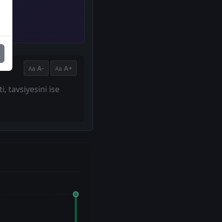
A-
A+
, tavsiyesini ise