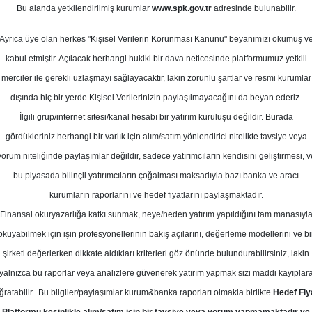
cak 2026
Bu alanda yetkilendirilmiş kurumlar
www.spk.gov.tr
adresinde bulunabilir.
Ortalama Getiri
Potansiyeli
Ayrıca üye olan herkes "Kişisel Verilerin Korunması Kanunu" beyanımızı okumuş v
kabul etmiştir. Açılacak herhangi hukiki bir dava neticesinde platformumuz yetkili
merciler ile gerekli uzlaşmayı sağlayacaktır, lakin zorunlu şartlar ve resmi kurumlar
Al
dışında hiç bir yerde Kişisel Verilerinizin paylaşılmayacağını da beyan ederiz.
Kurum Sayısı
İlgili grup/internet sitesi/kanal hesabı bir yatırım kuruluşu değildir. Burada
5
4
gördükleriniz herhangi bir varlık için alım/satım yönlendirici nitelikte tavsiye veya
yorum niteliğinde paylaşımlar değildir, sadece yatırımcıların kendisini geliştirmesi, v
Çarşamba, 21 Ocak 2026
bu piyasada bilinçli yatırımcıların çoğalması maksadıyla bazı banka ve aracı
kurumların raporlarını ve hedef fiyatlarını paylaşmaktadır.
Finansal okuryazarlığa katkı sunmak, neye/neden yatırım yapıldığını tam manasıyl
iti Bank
TABGD
Hedef Fiyat
okuyabilmek için işin profesyonellerinin bakış açılarını, değerleme modellerini ve bi
TABGD - TAB Gıda için hedef fiyatını
şirketi değerlerken dikkate aldıkları kriterleri göz önünde bulundurabilirsiniz, lakin
yalnızca bu raporlar veya analizlere güvenerek yatırım yapmak sizi maddi kayıplar
 TL'ye revize etti, tavsiyesini ise 'A
ğratabilir.. Bu bilgiler/paylaşımlar kurum&banka raporları olmakla birlikte
Hedef Fiy