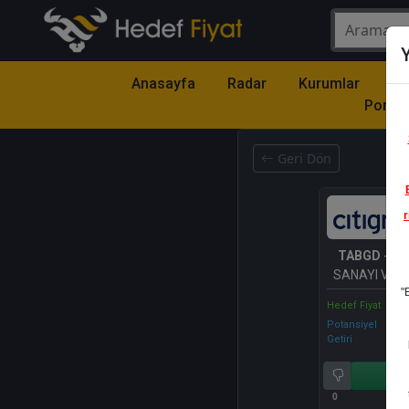
Y
Anasayfa
Radar
Kurumlar
Mo
Portfö
Geri Dön
r
TABGD
- TA
SANAYI VE 
"
A.S
Hedef Fiyat
Potansiyel
Getiri
Al
0