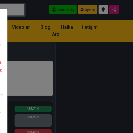
Oturum Aç
Üye Ol
z
Videolar
Blog
Halka
İletişim
Arz
z
z
iz
an
n
423,74 ₺
a
388,95 ₺
.
n
360,00 ₺