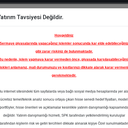
atırım Tavsiyesi Değildir.
del
Hisse
Öne
Raporlar
Partnerlerimi
y
Karşılaştır
Çıkanlar
Hoşgeldiniz
Sermaye piyasalarında yapacağınız işlemler sonucunda kar elde edebileceğini
gibi zarar riskiniz de bulunmaktadır.
Bu nedenle, işlem yapmaya karar vermeden önce, piyasada karşılaşabileceğini
iskleri anlamanız, mali durumunuzu ve kısıtlarınızı dikkate alarak karar vermen
gerekmektedir.
B GIDA
TICARET
Bu internet sitesindeki tüm sayfalarda veya bağlı sosyal medya hesaplarında yer al
326.00 ₺
ücretsiz temel/teknik analiz sonucu ortaya çıkan hisse senedi hedef fiyatları, model
%23.72
En Yüksek Tahmi
portföyler, hisse önerileri ve açıklamalar kesinlikle yatırım danışmanlığı kapsamınd
Ortalama Fiyat
değildir. Yatırım danışmanlığı hizmeti, SPK tarafından yetkilendirilmiş kuruluşlar
Tahmini
tarafından kişilerin risk ve getiri tercihleri dikkate alınarak kişiye Özel sunulmaktadır
0
En Düşük Tahmi