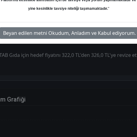
Platformu kesinlikle alım/satım için bir tavsiye veya yorum yapmamaktadır ve
yine kesinlikle tavsiye niteliği taşımamaktadır.
"
edef: 326.00 ₺
Potansiyel: %23.72
Beyan edilen metni Okudum, Anladım ve Kabul ediyorum.
AB Gıda için hedef fiyatını 322,0 TL'den 326,0 TL'ye revize etti
im Grafiği