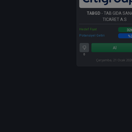
TABGD
- TAB GIDA SAN
TICARET A.S
Hedef Fiyat
32
Potansiyel Getiri
%
Al
0
Çarşamba, 21 Ocak 202