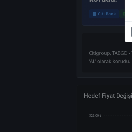
Citi Bank
H
Citigroup, TABGD - T
'AL' olarak korudu.
Hedef Fiyat Değiş
326.00 ₺