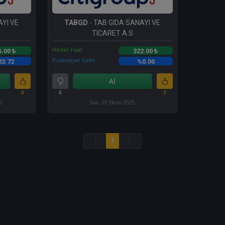
AYI VE
TABGD
- TAB GIDA SANAYI VE
TICARET A.S
Hedef Fiyat
6.00 ₺
322.00 ₺
Potansiyel Getiri
23.72
%0.00
Al
0
0
3
6
Salı, 07 Ekim 2025
«
‹
1
›
»