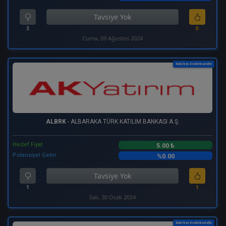
Tavsiye Yok
3
0
Cuma, 09 Ağustos 2024
Katılım Endeksinde
ALBRK
- ALBARAKA TÜRK KATILIM BANKASI A.Ş.
Hedef Fiyat
5.00 ₺
Potansiyel Getiri
%0.00
Tavsiye Yok
1
1
Salı, 30 Ocak 2024
Katılım Endeksinde