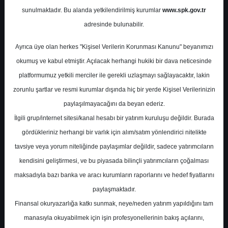
Potansiyel
%0.00
sunulmaktadır. Bu alanda yetkilendirilmiş kurumlar
www.spk.gov.tr
Getiri
adresinde bulunabilir.
Tavsiye Yok
0
0
Ayrıca üye olan herkes "Kişisel Verilerin Korunması Kanunu" beyanımızı
Cuma, 23 Ocak 2026
okumuş ve kabul etmiştir. Açılacak herhangi hukiki bir dava neticesinde
platformumuz yetkili merciler ile gerekli uzlaşmayı sağlayacaktır, lakin
zorunlu şartlar ve resmi kurumlar dışında hiç bir yerde Kişisel Verilerinizin
paylaşılmayacağını da beyan ederiz.
İlgili grup/internet sitesi/kanal hesabı bir yatırım kuruluşu değildir. Burada
gördükleriniz herhangi bir varlık için alım/satım yönlendirici nitelikte
tavsiye veya yorum niteliğinde paylaşımlar değildir, sadece yatırımcıların
En Yüksek Tahmin
12,80 ₺
kendisini geliştirmesi, ve bu piyasada bilinçli yatırımcıların çoğalması
Ortalama Fiyat Tahmini
11,85 ₺
maksadıyla bazı banka ve aracı kurumların raporlarını ve hedef fiyatlarını
En Düşük Tahmin
10,50 ₺
paylaşmaktadır.
Ortalama Getiri Potansiyeli
%41.97
Finansal okuryazarlığa katkı sunmak, neye/neden yatırım yapıldığını tam
manasıyla okuyabilmek için işin profesyonellerinin bakış açılarını,