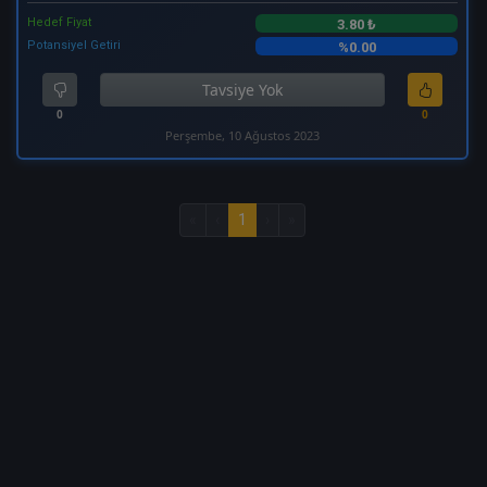
Hedef Fiyat
3.80 ₺
Potansiyel Getiri
%0.00
Tavsiye Yok
0
0
Perşembe, 10 Ağustos 2023
«
‹
1
›
»