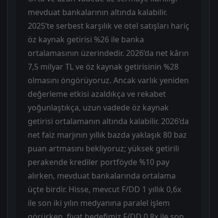
mevduat bankalarının altında kalabilir.
2025’te serbest karşılık ve otel satışları hariç
öz kaynak getirisi %26 ile banka
ortalamasının üzerindedir. 2026’da net kârın
7,5 milyar TL ve öz kaynak getirisinin %28
olmasını öngörüyoruz. Ancak varlık yeniden
değerleme etkisi azaldıkça ve rekabet
yoğunlaştıkça, uzun vadede öz kaynak
getirisi ortalamanın altında kalabilir. 2026’da
net faiz marjının yıllık bazda yaklaşık 80 baz
puan artmasını bekliyoruz; yüksek getirili
perakende krediler portföyde %10 pay
alırken, mevduat bankalarında ortalama
üçte birdir. Hisse, mevcut F/DD 1 yıllık 0,6x
ile son iki yılın medyanına paralel işlem
görürken, fiyat hedefimiz F/DD 0,8x ile son