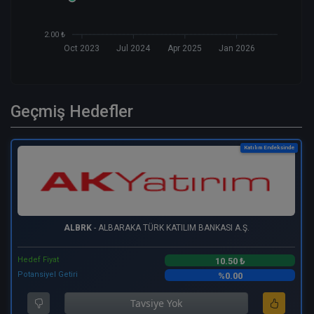
2.00 ₺
Oct 2023
Jul 2024
Apr 2025
Jan 2026
Geçmiş Hedefler
Katılım Endeksinde
ALBRK
- ALBARAKA TÜRK KATILIM BANKASI A.Ş.
Hedef Fiyat
10.50 ₺
Potansiyel Getiri
%0.00
Tavsiye Yok