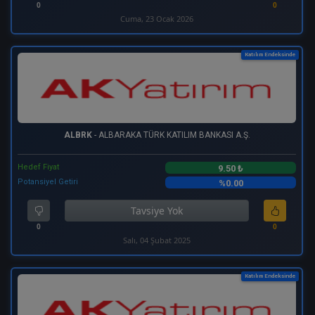
0
0
Cuma, 23 Ocak 2026
Katılım Endeksinde
ALBRK
- ALBARAKA TÜRK KATILIM BANKASI A.Ş.
Hedef Fiyat
9.50 ₺
Potansiyel Getiri
%0.00
Tavsiye Yok
0
0
Salı, 04 Şubat 2025
Katılım Endeksinde