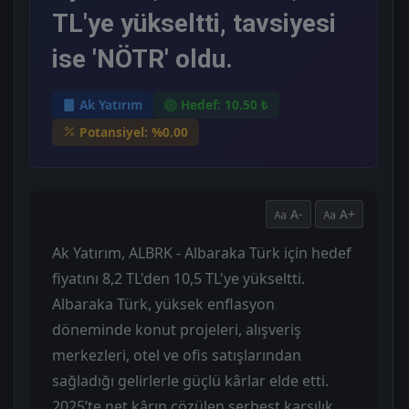
TL'ye yükseltti, tavsiyesi
ise 'NÖTR' oldu.
Ak Yatırım
Hedef: 10.50 ₺
Potansiyel: %0.00
A-
A+
Ak Yatırım, ALBRK - Albaraka Türk için hedef
fiyatını 8,2 TL'den 10,5 TL'ye yükseltti.
Albaraka Türk, yüksek enflasyon
döneminde konut projeleri, alışveriş
merkezleri, otel ve ofis satışlarından
sağladığı gelirlerle güçlü kârlar elde etti.
2025’te net kârın çözülen serbest karşılık