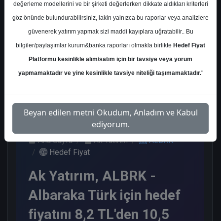
değerleme modellerini ve bir şirketi değerlerken dikkate aldıkları kriterleri
Kurum Sayısı
göz önünde bulundurabilirsiniz, lakin yalnızca bu raporlar veya analizlere
7
güvenerek yatırım yapmak sizi maddi kayıplara uğratabilir.. Bu
Al
Tut
Nötr
bilgiler/paylaşımlar kurum&banka raporları olmakla birlikte
Hedef Fiyat
Platformu kesinlikle alım/satım için bir tavsiye veya yorum
5
1
1
yapmamaktadır ve yine kesinlikle tavsiye niteliği taşımamaktadır.
"
Cuma, 23 Ocak 2026
Beyan edilen metni Okudum, Anladım ve Kabul
ediyorum.
Ana Sayfa
Ak Yatırım
ALBRK
Hedef Fiyat
Ak Yatırım, ALBRK -
Albaraka Türk için hedef
fiyatını 8,2 TL'den 10,5