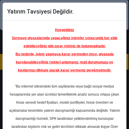
Yatırım Tavsiyesi Değildir.
Şimdi uygulamayı indirin!
Hoşgeldiniz
Sermaye piyasalarında yapacağınız işlemler sonucunda kar elde
edebileceğiniz gibi zarar riskiniz de bulunmaktadır.
Bu nedenle, işlem yapmaya karar vermeden önce, piyasada
karşılaşabileceğiniz riskleri anlamanız, mali durumunuzu ve
kısıtlarınızı dikkate alarak karar vermeniz gerekmektedir.
Geri Dön
"Bu internet sitesindeki tüm sayfalarda veya bağlı sosyal medya
Katılım Endeksinde
hesaplarında yer alan ücretsiz temel/teknik analiz sonucu ortaya çıkan
hisse senedi hedef fiyatları, model portföyler, hisse önerileri ve
açıklamalar kesinlikle yatırım danışmanlığı kapsamında değildir. Yatırım
ALBRK
- ALBARAKA TÜRK
KATILIM BANKASI A.Ş.
danışmanlığı hizmeti, SPK tarafından yetkilendirilmiş kuruluşlar
Hedef Fiyat
10.50 ₺
tarafından kişilerin risk ve getiri tercihleri dikkate alınarak kişiye Özel