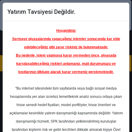
Yatırım Tavsiyesi Değildir.
Şimdi uygulamayı indirin!
Hoşgeldiniz
Sermaye piyasalarında yapacağınız işlemler sonucunda kar elde
edebileceğiniz gibi zarar riskiniz de bulunmaktadır.
Bu nedenle, işlem yapmaya karar vermeden önce, piyasada
karşılaşabileceğiniz riskleri anlamanız, mali durumunuzu ve
kısıtlarınızı dikkate alarak karar vermeniz gerekmektedir.
Geri Dön
"Bu internet sitesindeki tüm sayfalarda veya bağlı sosyal medya
hesaplarında yer alan ücretsiz temel/teknik analiz sonucu ortaya çıkan
hisse senedi hedef fiyatları, model portföyler, hisse önerileri ve
açıklamalar kesinlikle yatırım danışmanlığı kapsamında değildir. Yatırım
SOKM
- SOK MARKETLER
TICARET
danışmanlığı hizmeti, SPK tarafından yetkilendirilmiş kuruluşlar
Hedef Fiyat
70.00 ₺
tarafından kişilerin risk ve getiri tercihleri dikkate alınarak kişiye Özel