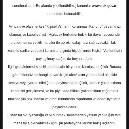
Potansiyel
%35.40
sunulmaktadır. Bu alanda yetkilendirilmiş kurumlar
www.spk.gov.tr
Getiri
adresinde bulunabilir.
Tavsiye Yok
0
0
Ayrıca üye olan herkes "Kişisel Verilerin Korunması Kanunu" beyanımızı
Cuma, 23 Ocak 2026
okumuş ve kabul etmiştir. Açılacak herhangi hukiki bir dava neticesinde
platformumuz yetkili merciler ile gerekli uzlaşmayı sağlayacaktır, lakin
zorunlu şartlar ve resmi kurumlar dışında hiç bir yerde Kişisel Verilerinizin
paylaşılmayacağını da beyan ederiz.
İlgili grup/internet sitesi/kanal hesabı bir yatırım kuruluşu değildir. Burada
gördükleriniz herhangi bir varlık için alım/satım yönlendirici nitelikte
tavsiye veya yorum niteliğinde paylaşımlar değildir, sadece yatırımcıların
En Yüksek Tahmin
110,00 ₺
kendisini geliştirmesi, ve bu piyasada bilinçli yatırımcıların çoğalması
Ortalama Fiyat Tahmini
83,50 ₺
maksadıyla bazı banka ve aracı kurumların raporlarını ve hedef fiyatlarını
En Düşük Tahmin
71,00 ₺
paylaşmaktadır.
Ortalama Getiri Potansiyeli
%61.51
Finansal okuryazarlığa katkı sunmak, neye/neden yatırım yapıldığını tam
manasıyla okuyabilmek için işin profesyonellerinin bakış açılarını,