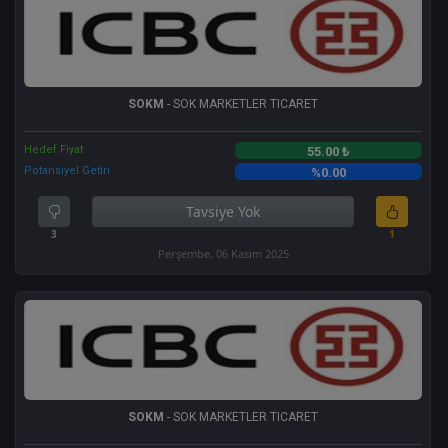
SOKM
- SOK MARKETLER TICARET
Hedef Fiyat
55.00 ₺
Potansiyel Getiri
%0.00
Tavsiye Yok
3
1
Perşembe, 06 Kasım 2025
SOKM
- SOK MARKETLER TICARET