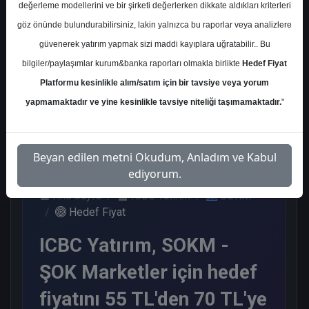
değerleme modellerini ve bir şirketi değerlerken dikkate aldıkları kriterleri
Kurum Sayısı
göz önünde bulundurabilirsiniz, lakin yalnızca bu raporlar veya analizlere
6
güvenerek yatırım yapmak sizi maddi kayıplara uğratabilir.. Bu
Al
Endeks Üstü Get.
bilgiler/paylaşımlar kurum&banka raporları olmakla birlikte
Hedef Fiyat
Platformu kesinlikle alım/satım için bir tavsiye veya yorum
4
2
yapmamaktadır ve yine kesinlikle tavsiye niteliği taşımamaktadır.
"
Cuma, 23 Ocak 2026
Beyan edilen metni Okudum, Anladım ve Kabul
ediyorum.
Ana Sayfa
ICBC Yatırım
SOKM
Hedef Fiyat
ICBC Yatırım, SOKM -
ŞOK Marketler için hedef
fiyatını 55 TL'den 70 TL'ye