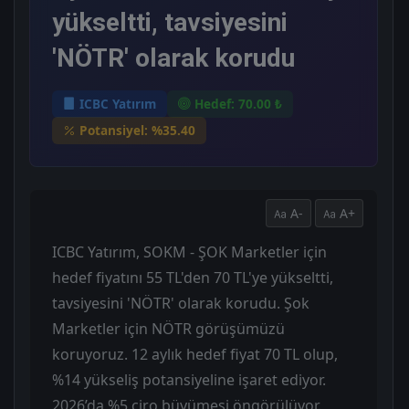
yükseltti, tavsiyesini
'NÖTR' olarak korudu
ICBC Yatırım
Hedef: 70.00 ₺
Potansiyel: %35.40
A-
A+
ICBC Yatırım, SOKM - ŞOK Marketler için
hedef fiyatını 55 TL'den 70 TL'ye yükseltti,
tavsiyesini 'NÖTR' olarak korudu. Şok
Marketler için NÖTR görüşümüzü
koruyoruz. 12 aylık hedef fiyat 70 TL olup,
%14 yükseliş potansiyeline işaret ediyor.
2026’da %5 ciro büyümesi öngörülüyor.