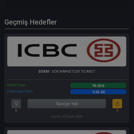
Geçmiş Hedefler
SOKM
- SOK MARKETLER TICARET
Hedef Fiyat
70.00 ₺
Potansiyel Getiri
%35.40
Tavsiye Yok
0
0
Cuma, 23 Ocak 2026