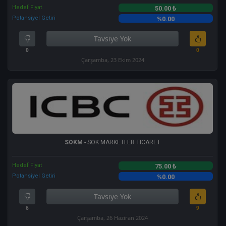
Hedef Fiyat
50.00 ₺
Potansiyel Getiri
%0.00
Tavsiye Yok
0
0
Çarşamba, 23 Ekim 2024
SOKM
- SOK MARKETLER TICARET
Hedef Fiyat
75.00 ₺
Potansiyel Getiri
%0.00
Tavsiye Yok
6
9
Çarşamba, 26 Haziran 2024