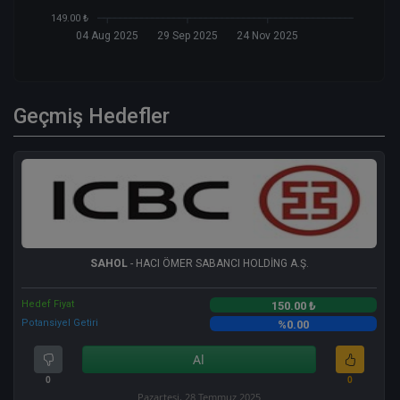
149.00 ₺
04 Aug 2025
29 Sep 2025
24 Nov 2025
Geçmiş Hedefler
SAHOL
- HACI ÖMER SABANCI HOLDİNG A.Ş.
Hedef Fiyat
150.00 ₺
Potansiyel Getiri
%0.00
Al
0
0
Pazartesi, 28 Temmuz 2025