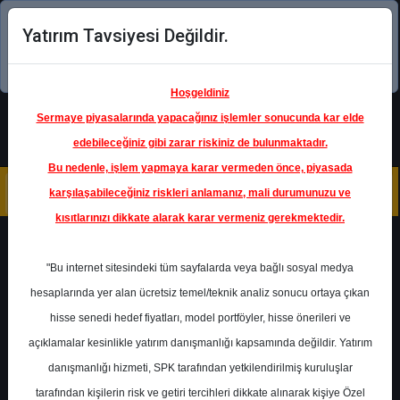
Yatırım Tavsiyesi Değildir.
Şimdi uygulamayı indirin!
Hoşgeldiniz
Sermaye piyasalarında yapacağınız işlemler sonucunda kar elde
edebileceğiniz gibi zarar riskiniz de bulunmaktadır.
Bu nedenle, işlem yapmaya karar vermeden önce, piyasada
karşılaşabileceğiniz riskleri anlamanız, mali durumunuzu ve
kısıtlarınızı dikkate alarak karar vermeniz gerekmektedir.
Geri Dön
"Bu internet sitesindeki tüm sayfalarda veya bağlı sosyal medya
hesaplarında yer alan ücretsiz temel/teknik analiz sonucu ortaya çıkan
hisse senedi hedef fiyatları, model portföyler, hisse önerileri ve
açıklamalar kesinlikle yatırım danışmanlığı kapsamında değildir. Yatırım
SAHOL
- HACI ÖMER SABANCI
HOLDİNG A.Ş.
danışmanlığı hizmeti, SPK tarafından yetkilendirilmiş kuruluşlar
Hedef Fiyat
150.00 ₺
tarafından kişilerin risk ve getiri tercihleri dikkate alınarak kişiye Özel