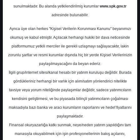
Potansiyel
%70.36
sunulmaktadır. Bu alanda yetkilendirilmiş kurumlar
www.spk.gov.tr
Getiri
adresinde bulunabilir.
Al
0
0
Ayrıca üye olan herkes "Kişisel Verilerin Korunması Kanunu" beyanımızı
Cuma, 23 Ocak 2026
okumuş ve kabul etmiştir. Açılacak herhangi hukiki bir dava neticesinde
platformumuz yetkili merciler ile gerekli uzlaşmayı sağlayacaktır, lakin
zorunlu şartlar ve resmi kurumlar dışında hiç bir yerde Kişisel Verilerinizin
paylaşılmayacağını da beyan ederiz.
İlgili grup/internet sitesi/kanal hesabı bir yatırım kuruluşu değildir. Burada
gördükleriniz herhangi bir varlık için alım/satım yönlendirici nitelikte
tavsiye veya yorum niteliğinde paylaşımlar değildir, sadece yatırımcıların
En Yüksek Tahmin
183,00 ₺
kendisini geliştirmesi, ve bu piyasada bilinçli yatırımcıların çoğalması
Ortalama Fiyat Tahmini
161,43 ₺
maksadıyla bazı banka ve aracı kurumların raporlarını ve hedef fiyatlarını
En Düşük Tahmin
137,53 ₺
paylaşmaktadır.
Ortalama Getiri Potansiyeli
%83.33
Finansal okuryazarlığa katkı sunmak, neye/neden yatırım yapıldığını tam
manasıyla okuyabilmek için işin profesyonellerinin bakış açılarını,