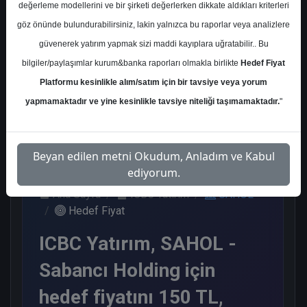
değerleme modellerini ve bir şirketi değerlerken dikkate aldıkları kriterleri
Kurum Sayısı
göz önünde bulundurabilirsiniz, lakin yalnızca bu raporlar veya analizlere
8
güvenerek yatırım yapmak sizi maddi kayıplara uğratabilir.. Bu
Al
Endeks Üstü Get.
bilgiler/paylaşımlar kurum&banka raporları olmakla birlikte
Hedef Fiyat
Platformu kesinlikle alım/satım için bir tavsiye veya yorum
5
3
yapmamaktadır ve yine kesinlikle tavsiye niteliği taşımamaktadır.
"
Cuma, 23 Ocak 2026
Beyan edilen metni Okudum, Anladım ve Kabul
ediyorum.
Ana Sayfa
ICBC Yatırım
SAHOL
Hedef Fiyat
ICBC Yatırım, SAHOL -
Sabancı Holding için
hedef fiyatını 150 TL,