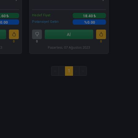
Hedef Fiyat
.60 ₺
18.40 ₺
Potansiyel Getiri
0.00
%0.00
Al
0
0
0
23
Pazartesi, 07 Ağustos 2023
«
‹
1
›
»