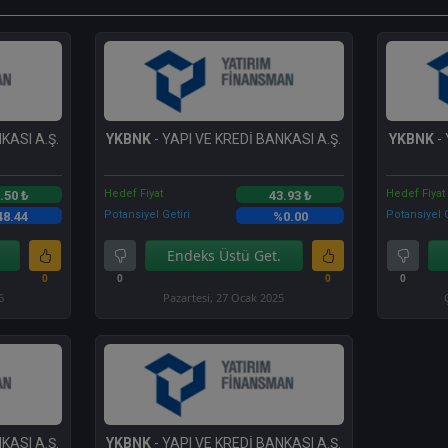
KASI A.Ş.
YKBNK
- YAPI VE KREDİ BANKASI A.Ş.
YKBNK
- 
Hedef Fiyat
Hedef Fiyat
.50 ₺
43.93 ₺
Potansiyel Getiri
Potansiyel G
48.44
%0.00
Endeks Üstü Get.
0
0
0
0
6
Pazartesi, 27 Ocak 2025
KASI A.Ş.
YKBNK
- YAPI VE KREDİ BANKASI A.Ş.