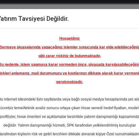
atırım Tavsiyesi Değildir.
del
Hisse
Öne
Raporlar
Partnerlerimi
y
Karşılaştır
Çıkanlar
Hoşgeldiniz
Sermaye piyasalarında yapacağınız işlemler sonucunda kar elde edebileceğini
gibi zarar riskiniz de bulunmaktadır.
Bu nedenle, işlem yapmaya karar vermeden önce, piyasada karşılaşabileceğini
iskleri anlamanız, mali durumunuzu ve kısıtlarınızı dikkate alarak karar vermen
gerekmektedir.
API VE
SI A.Ş.
Bu internet sitesindeki tüm sayfalarda veya bağlı sosyal medya hesaplarında yer al
50.50 ₺
ücretsiz temel/teknik analiz sonucu ortaya çıkan hisse senedi hedef fiyatları, model
%48.44
En Yüksek Tahmi
portföyler, hisse önerileri ve açıklamalar kesinlikle yatırım danışmanlığı kapsamınd
Ortalama Fiyat
değildir. Yatırım danışmanlığı hizmeti, SPK tarafından yetkilendirilmiş kuruluşlar
s
Tahmini
t.
tarafından kişilerin risk ve getiri tercihleri dikkate alınarak kişiye Özel sunulmaktadır
0
En Düşük Tahmi