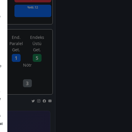
%46.12
e
End.
Endeks
Paralel
Üstü
Get.
Get.
1
5
Nötr
e
3
a
r
a
at