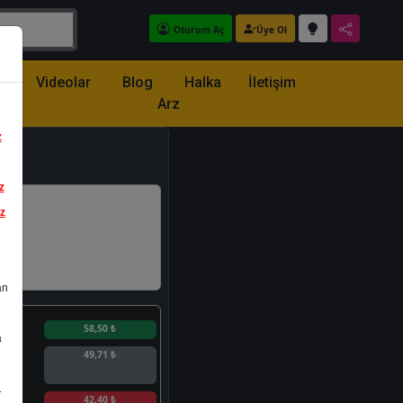
Oturum Aç
Üye Ol
z
Videolar
Blog
Halka
İletişim
Arz
z
z
iz
an
n
58,50 ₺
a
49,71 ₺
.
n
42,40 ₺