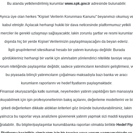
ubat 2026
Bu alanda yetkilendirilmiş kurumlar
www.spk.gov.tr
adresinde bulunabilir.
Ortalama Getiri
Potansiyeli
Ayrıca üye olan herkes "Kişisel Verilerin Korunması Kanunu" beyanımızı okumuş v
kabul etmiştir. Açılacak herhangi hukiki bir dava neticesinde platformumuz yetkili
merciler ile gerekli uzlaşmayı sağlayacaktır, lakin zorunlu şartlar ve resmi kurumlar
Al
Tut
dışında hiç bir yerde Kişisel Verilerinizin paylaşılmayacağını da beyan ederiz.
İlgili grup/internet sitesi/kanal hesabı bir yatırım kuruluşu değildir. Burada
8
2
Kurum Sayısı
gördükleriniz herhangi bir varlık için alım/satım yönlendirici nitelikte tavsiye veya
20
Tavsiye Yok
yorum niteliğinde paylaşımlar değildir, sadece yatırımcıların kendisini geliştirmesi, v
bu piyasada bilinçli yatırımcıların çoğalması maksadıyla bazı banka ve aracı
1
kurumların raporlarını ve hedef fiyatlarını paylaşmaktadır.
Finansal okuryazarlığa katkı sunmak, neye/neden yatırım yapıldığını tam manasıyl
okuyabilmek için işin profesyonellerinin bakış açılarını, değerleme modellerini ve bi
Pazartesi, 02 Şubat 2026
şirketi değerlerken dikkate aldıkları kriterleri göz önünde bulundurabilirsiniz, lakin
yalnızca bu raporlar veya analizlere güvenerek yatırım yapmak sizi maddi kayıplar
atırım Finansman
YKBNK
Hedef Fiyat
ğratabilir.. Bu bilgiler/paylaşımlar kurum&banka raporları olmakla birlikte
Hedef Fiy