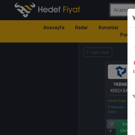
Y
Anasayfa
Radar
Kurumlar
Mo
Portfö
Geri Dön
r
YKBNK
- Y
KREDİ BANKA
"
Hedef Fiyat
Potansiyel
Getiri
Endek
Üstü Ge
0