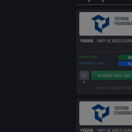
YKBNK
- YAPI VE KREDİ BAN
Hedef Fiyat
50
Potansiyel Getiri
%
Endeks Üstü Get.
0
Pazartesi, 02 Şubat 202
YKBNK
- YAPI VE KREDİ BAN