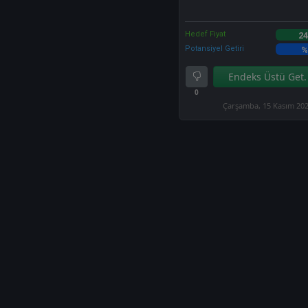
Hedef Fiyat
24
Potansiyel Getiri
%
Endeks Üstü Get.
0
Çarşamba, 15 Kasım 20