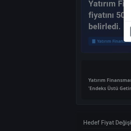
Yatırım Fin
fiyatını 50,
belirledi.
Yatırım Finansm
Yatırım Finansman,
'Endeks Üstü Getiri
Hedef Fiyat Değiş