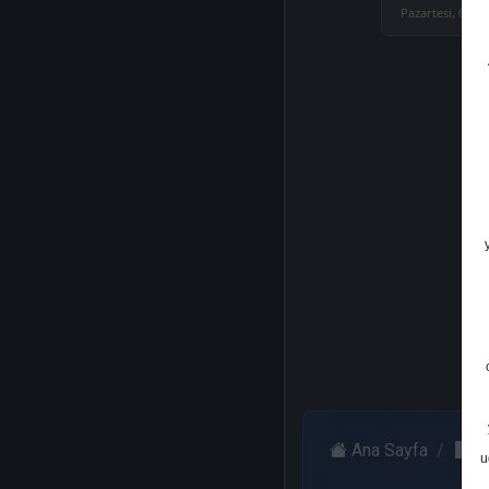
Pazartesi, 02 Ş
Ana Sayfa
Y
u