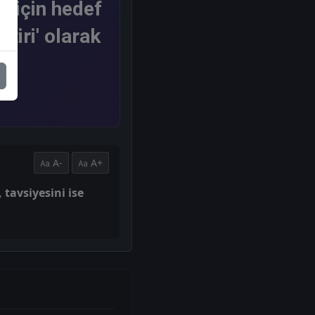
 için hedef
etiri' olarak
A-
A+
 tavsiyesini ise