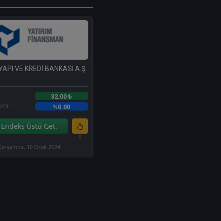
YAPI VE KREDİ BANKASI A.Ş.
32.00 ₺
etiri
%0.00
Endeks Üstü Get.
1
Çarşamba, 10 Ocak 2024