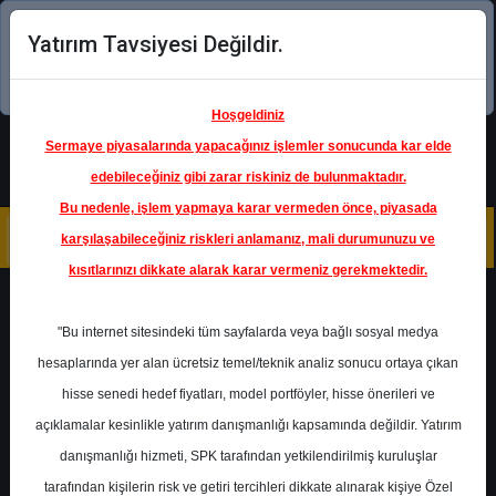
Yatırım Tavsiyesi Değildir.
Şimdi uygulamayı indirin!
Hoşgeldiniz
Sermaye piyasalarında yapacağınız işlemler sonucunda kar elde
edebileceğiniz gibi zarar riskiniz de bulunmaktadır.
Bu nedenle, işlem yapmaya karar vermeden önce, piyasada
karşılaşabileceğiniz riskleri anlamanız, mali durumunuzu ve
kısıtlarınızı dikkate alarak karar vermeniz gerekmektedir.
Geri Dön
"Bu internet sitesindeki tüm sayfalarda veya bağlı sosyal medya
hesaplarında yer alan ücretsiz temel/teknik analiz sonucu ortaya çıkan
hisse senedi hedef fiyatları, model portföyler, hisse önerileri ve
açıklamalar kesinlikle yatırım danışmanlığı kapsamında değildir. Yatırım
AKBNK
- AKBANK T.A.Ş.
danışmanlığı hizmeti, SPK tarafından yetkilendirilmiş kuruluşlar
Hedef Fiyat
133.50 ₺
tarafından kişilerin risk ve getiri tercihleri dikkate alınarak kişiye Özel