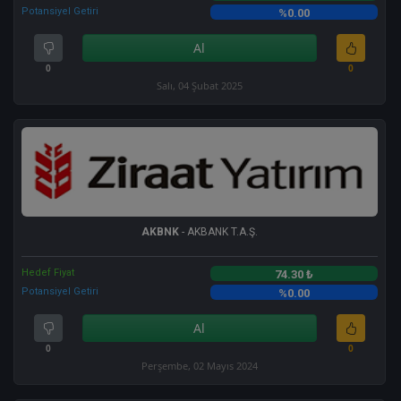
Potansiyel Getiri
%0.00
Al
0
0
Salı, 04 Şubat 2025
AKBNK
- AKBANK T.A.Ş.
Hedef Fiyat
74.30 ₺
Potansiyel Getiri
%0.00
Al
0
0
Perşembe, 02 Mayıs 2024