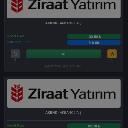
AKBNK
- AKBANK T.A.Ş.
Hedef Fiyat
133.50 ₺
Potansiyel Getiri
%0.00
Al
0
1
Çarşamba, 04 Şubat 2026
AKBNK
- AKBANK T.A.Ş.
Hedef Fiyat
92.70 ₺