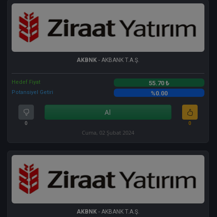
AKBNK
- AKBANK T.A.Ş.
Hedef Fiyat
55.70 ₺
Potansiyel Getiri
%0.00
Al
0
0
Cuma, 02 Şubat 2024
AKBNK
- AKBANK T.A.Ş.