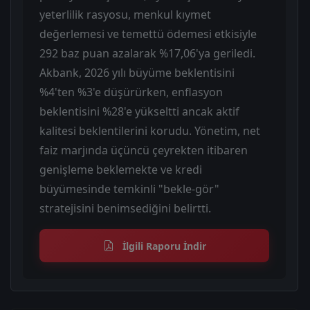
yeterlilik rasyosu, menkul kıymet
değerlemesi ve temettü ödemesi etkisiyle
292 baz puan azalarak %17,06'ya geriledi.
Akbank, 2026 yılı büyüme beklentisini
%4'ten %3'e düşürürken, enflasyon
beklentisini %28'e yükseltti ancak aktif
kalitesi beklentilerini korudu. Yönetim, net
faiz marjında üçüncü çeyrekten itibaren
genişleme beklemekte ve kredi
büyümesinde temkinli "bekle-gör"
stratejisini benimsediğini belirtti.
İlgili Raporu İndir