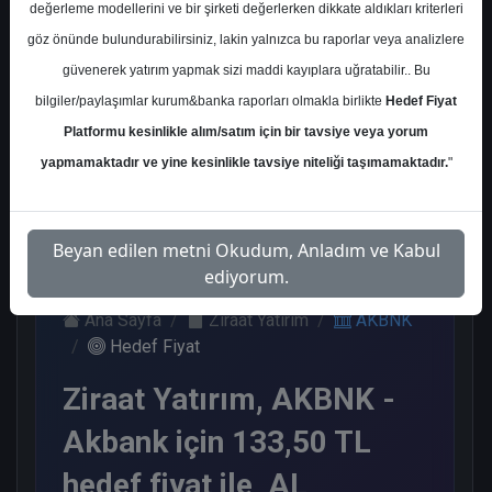
değerleme modellerini ve bir şirketi değerlerken dikkate aldıkları kriterleri
Kurum Sayısı
göz önünde bulundurabilirsiniz, lakin yalnızca bu raporlar veya analizlere
22
güvenerek yatırım yapmak sizi maddi kayıplara uğratabilir.. Bu
Al
Tut
Endeks
Tavsiye
Nötr
bilgiler/paylaşımlar kurum&banka raporları olmakla birlikte
Hedef Fiyat
Üstü
Yok
Get.
Platformu kesinlikle alım/satım için bir tavsiye veya yorum
10
2
1
3
6
yapmamaktadır ve yine kesinlikle tavsiye niteliği taşımamaktadır.
"
Çarşamba, 29 Nisan 2026
Beyan edilen metni Okudum, Anladım ve Kabul
ediyorum.
Ana Sayfa
Ziraat Yatırım
AKBNK
Hedef Fiyat
Ziraat Yatırım, AKBNK -
Akbank için 133,50 TL
hedef fiyat ile, AL