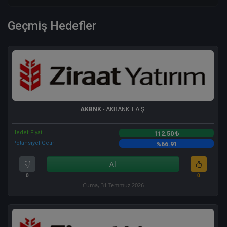
Geçmiş Hedefler
AKBNK
- AKBANK T.A.Ş.
Hedef Fiyat
112.50 ₺
Potansiyel Getiri
%66.91
Al
0
0
Cuma, 31 Temmuz 2026