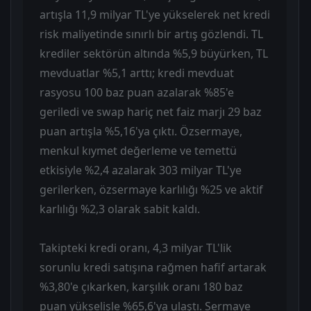
artışla 11,9 milyar TL'ye yükselerek net kredi
risk maliyetinde sınırlı bir artış gözlendi. TL
krediler sektörün altında %5,9 büyürken, TL
mevduatlar %5,1 arttı; kredi mevduat
rasyosu 100 baz puan azalarak %85'e
geriledi ve swap hariç net faiz marjı 29 baz
puan artışla %5,16'ya çıktı. Özsermaye,
menkul kıymet değerleme ve temettü
etkisiyle %2,4 azalarak 303 milyar TL'ye
gerilerken, özsermaye karlılığı %25 ve aktif
karlılığı %2,3 olarak sabit kaldı.
Takipteki kredi oranı, 4,3 milyar TL'lik
sorunlu kredi satışına rağmen hafif artarak
%3,80'e çıkarken, karşılık oranı 180 baz
puan yükselişle %65,6'ya ulaştı. Sermaye