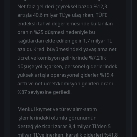
Net faiz gelirleri çeyreksel bazda %12,3
artışla 40,6 milyar TL'ye ulaşırken, TÜFE
endeksli tahvil değerlemesinde kullanılan
oranın %25 düşmesi nedeniyle bu
kağıtlardan elde edilen gelir 1,7 milyar TL
azaldı. Kredi büyümesindeki yavaşlama net
ücret ve komisyon gelirlerinde %7,2'lik
düşüşe yol açarken, personel giderlerindeki
yüksek artışla operasyonel giderler %19,4
arttı ve net ücret/komisyon gelirleri oranı
%87 seviyesine geriledi.
Menkul kıymet ve türev alım-satım
işlemlerindeki olumlu görünümün
desteğiyle ticari zarar 8,4 milyar TL'den 5
milyar TL'ye inerken, karşılık giderleri %41,8