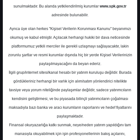
Potansiyel
%0.00
sunulmaktadır. Bu alanda yetkilendirilmiş kurumlar
www.spk.gov.tr
Getiri
adresinde bulunabilir.
Al
0
0
Ayrıca üye olan herkes "Kişisel Verilerin Korunması Kanunu" beyanımızı
Çarşamba, 29 Nisan 2026
okumuş ve kabul etmiştir. Açılacak herhangi hukiki bir dava neticesinde
platformumuz yetkili merciler ile gerekli uzlaşmayı sağlayacaktır, lakin
zorunlu şartlar ve resmi kurumlar dışında hiç bir yerde Kişisel Verilerinizin
paylaşılmayacağını da beyan ederiz.
İlgili grup/internet sitesi/kanal hesabı bir yatırım kuruluşu değildir. Burada
gördükleriniz herhangi bir varlık için alım/satım yönlendirici nitelikte
tavsiye veya yorum niteliğinde paylaşımlar değildir, sadece yatırımcıların
En Yüksek Tahmin
114,20 ₺
kendisini geliştirmesi, ve bu piyasada bilinçli yatırımcıların çoğalması
Ortalama Fiyat Tahmini
96,48 ₺
maksadıyla bazı banka ve aracı kurumların raporlarını ve hedef fiyatlarını
En Düşük Tahmin
82,00 ₺
paylaşmaktadır.
Ortalama Getiri Potansiyeli
%43.14
Finansal okuryazarlığa katkı sunmak, neye/neden yatırım yapıldığını tam
manasıyla okuyabilmek için işin profesyonellerinin bakış açılarını,