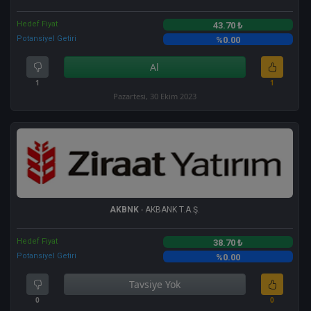
Hedef Fiyat
43.70 ₺
Potansiyel Getiri
%0.00
Al
1
1
Pazartesi, 30 Ekim 2023
AKBNK
- AKBANK T.A.Ş.
Hedef Fiyat
38.70 ₺
Potansiyel Getiri
%0.00
Tavsiye Yok
0
0