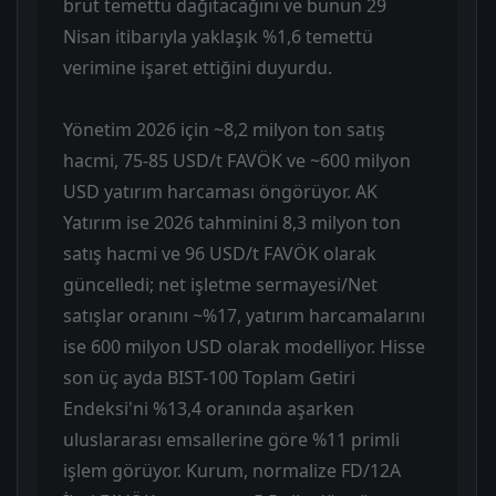
brüt temettü dağıtacağını ve bunun 29
Nisan itibarıyla yaklaşık %1,6 temettü
verimine işaret ettiğini duyurdu.
Yönetim 2026 için ~8,2 milyon ton satış
hacmi, 75-85 USD/t FAVÖK ve ~600 milyon
USD yatırım harcaması öngörüyor. AK
Yatırım ise 2026 tahminini 8,3 milyon ton
satış hacmi ve 96 USD/t FAVÖK olarak
güncelledi; net işletme sermayesi/Net
satışlar oranını ~%17, yatırım harcamalarını
ise 600 milyon USD olarak modelliyor. Hisse
son üç ayda BIST-100 Toplam Getiri
Endeksi'ni %13,4 oranında aşarken
uluslararası emsallerine göre %11 primli
işlem görüyor. Kurum, normalize FD/12A