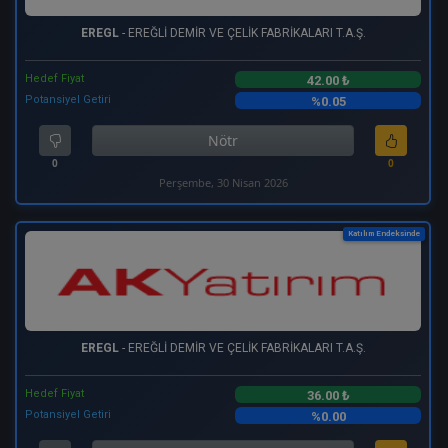
EREGL
- EREĞLİ DEMİR VE ÇELİK FABRİKALARI T.A.Ş.
Hedef Fiyat
42.00 ₺
Potansiyel Getiri
%0.05
Nötr
0
0
Perşembe, 30 Nisan 2026
Katılım Endeksinde
EREGL
- EREĞLİ DEMİR VE ÇELİK FABRİKALARI T.A.Ş.
Hedef Fiyat
36.00 ₺
Potansiyel Getiri
%0.00