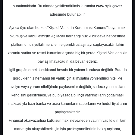
Potansiyel
%0.05
sunulmaktadır. Bu alanda yetkilendirilmiş kurumlar
www.spk.gov.tr
Getiri
adresinde bulunabilir.
Nötr
0
0
Ayrıca üye olan herkes "Kişisel Verilerin Korunması Kanunu" beyanımızı
Perşembe, 30 Nisan 2026
okumuş ve kabul etmiştir. Açılacak herhangi hukiki bir dava neticesinde
platformumuz yetkili merciler ile gerekli uzlaşmayı sağlayacaktır, lakin
zorunlu şartlar ve resmi kurumlar dışında hiç bir yerde Kişisel Verilerinizin
paylaşılmayacağını da beyan ederiz.
İlgili grup/internet sitesi/kanal hesabı bir yatırım kuruluşu değildir. Burada
gördükleriniz herhangi bir varlık için alım/satım yönlendirici nitelikte
tavsiye veya yorum niteliğinde paylaşımlar değildir, sadece yatırımcıların
En Yüksek Tahmin
59,21 ₺
kendisini geliştirmesi, ve bu piyasada bilinçli yatırımcıların çoğalması
Ortalama Fiyat Tahmini
46,59 ₺
maksadıyla bazı banka ve aracı kurumların raporlarını ve hedef fiyatlarını
En Düşük Tahmin
34,40 ₺
paylaşmaktadır.
Ortalama Getiri Potansiyeli
%10.99
Finansal okuryazarlığa katkı sunmak, neye/neden yatırım yapıldığını tam
manasıyla okuyabilmek için işin profesyonellerinin bakış açılarını,