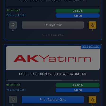
Hedef Fiyat
26.50 ₺
Potansiyel Getiri
%0.00
Tavsiye Yok
0
7
Salı, 30 Ocak 2024
Katılım Endeksinde
EREGL
- EREĞLİ DEMİR VE ÇELİK FABRİKALARI T.A.Ş.
Hedef Fiyat
25.00 ₺
Potansiyel Getiri
%0.00
End. Paralel Get.
0
0