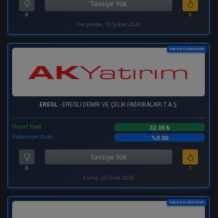
Tavsiye Yok
0
0
Perşembe, 19 Şubat 2026
Katılım Endeksinde
EREGL
- EREĞLİ DEMİR VE ÇELİK FABRİKALARI T.A.Ş.
Hedef Fiyat
32.00 ₺
Potansiyel Getiri
%0.00
Tavsiye Yok
0
1
Cuma, 23 Ocak 2026
Katılım Endeksinde