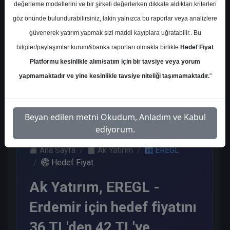
değerleme modellerini ve bir şirketi değerlerken dikkate aldıkları kriterleri
Kurum Sayısı
göz önünde bulundurabilirsiniz, lakin yalnızca bu raporlar veya analizlere
8
güvenerek yatırım yapmak sizi maddi kayıplara uğratabilir.. Bu
Al
Tut
End.
Endeks
bilgiler/paylaşımlar kurum&banka raporları olmakla birlikte
Hedef Fiyat
Paralel
Üstü Get.
Platformu kesinlikle alım/satım için bir tavsiye veya yorum
Get.
3
2
2
1
yapmamaktadır ve yine kesinlikle tavsiye niteliği taşımamaktadır.
"
Perşembe, 30 Nisan 2026
Beyan edilen metni Okudum, Anladım ve Kabul
ediyorum.
Ana Sayfa
Ak Yatırım
EREGL
Hedef Fiyat
Ak Yatırım, EREGL -
Erdemir için hedef fiyatını
36 TL'den 42 TL'ye