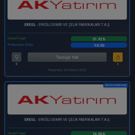
EREGL
- EREĞLİ DEMİR VE ÇELİK FABRİKALARI T.A.Ş.
Hedef Fiyat
31.92 ₺
Potansiyel Getiri
%0.00
Tavsiye Yok
0
0
Pazartesi, 03 Kasım 2025
Katılım Endeksinde
EREGL
- EREĞLİ DEMİR VE ÇELİK FABRİKALARI T.A.Ş.
Hedef Fiyat
26.00 ₺