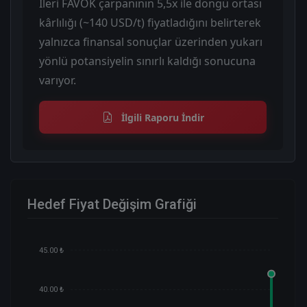
İleri FAVÖK çarpanının 5,5x ile döngü ortası
kârlılığı (~140 USD/t) fiyatladığını belirterek
yalnızca finansal sonuçlar üzerinden yukarı
yönlü potansiyelin sınırlı kaldığı sonucuna
varıyor.
İlgili Raporu İndir
Hedef Fiyat Değişim Grafiği
45.00 ₺
40.00 ₺