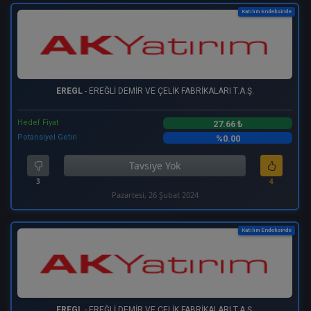
Katılım Endeksinde
EREGL
- EREĞLİ DEMİR VE ÇELİK FABRİKALARI T.A.Ş.
Hedef Fiyat
27.66 ₺
Potansiyel Getiri
%0.00
Tavsiye Yok
3
4
Pazartesi, 26 Şubat 2024
Katılım Endeksinde
EREGL
- EREĞLİ DEMİR VE ÇELİK FABRİKALARI T.A.Ş.