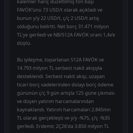
kalemler hariç düzeltilmiş ton başı
FAVÖK’ünü 73 USD/t olarak açıkladı ve
bunun y/y 22 USD/t, ç/ç 2 USD/t artış
olduğunu belirtti. Net borç 31.471 milyon
TL'ye geriledi ve NB/S12A FAVÖK oranı 1,4x’e
düştü.
Bu iyileşme, toparlanan S12A FAVÖK ve
14.793 milyon TL serbest nakit akışıyla
desteklendi. Serbest nakit akışı, uzayan
ticari borç vadelerinden dolayı borç ödeme
gününün ç/ç 9 gün artışla 125 güne çıkması
ve düşen yatırım harcamalarından
kaynaklandı. Yatırım harcamaları 2.845mn
TL olarak gerçekleşti ve y/y -%75, ç/ç -%35
geriledi. Erdemir, 2Ç26'da 3.850 milyon TL