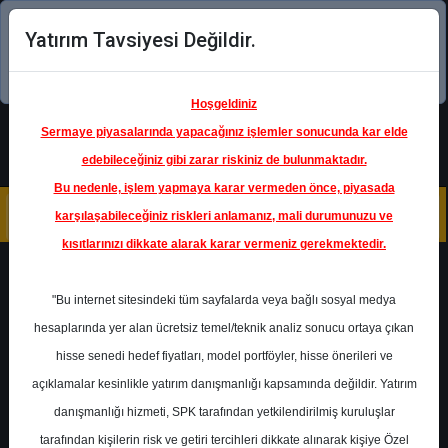
Yatırım Tavsiyesi Değildir.
Şimdi uygulamayı indirin!
Hoşgeldiniz
Sermaye piyasalarında yapacağınız işlemler sonucunda kar elde
edebileceğiniz gibi zarar riskiniz de bulunmaktadır.
Bu nedenle, işlem yapmaya karar vermeden önce, piyasada
karşılaşabileceğiniz riskleri anlamanız, mali durumunuzu ve
kısıtlarınızı dikkate alarak karar vermeniz gerekmektedir.
Geri Dön
"Bu internet sitesindeki tüm sayfalarda veya bağlı sosyal medya
Katılım Endeksinde
hesaplarında yer alan ücretsiz temel/teknik analiz sonucu ortaya çıkan
hisse senedi hedef fiyatları, model portföyler, hisse önerileri ve
açıklamalar kesinlikle yatırım danışmanlığı kapsamında değildir. Yatırım
EREGL
- EREĞLİ DEMİR VE ÇELİK
FABRİKALARI T.A.Ş.
danışmanlığı hizmeti, SPK tarafından yetkilendirilmiş kuruluşlar
Hedef Fiyat
42.00 ₺
tarafından kişilerin risk ve getiri tercihleri dikkate alınarak kişiye Özel