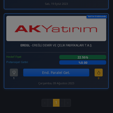
Salı, 19 Eylül 2023
Katılım Endeksinde
EREGL
- EREĞLİ DEMİR VE ÇELİK FABRİKALARI T.A.Ş.
Hedef Fiyat
22.50 ₺
Potansiyel Getiri
%0.00
End. Paralel Get.
1
0
Çarşamba, 09 Ağustos 2023
«
‹
1
›
»