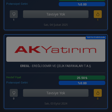
Potansiyel Getiri
%0.00
Tavsiye Yok
1
1
Salı, 04 Şubat 2025
Katılım Endeksinde
EREGL
- EREĞLİ DEMİR VE ÇELİK FABRİKALARI T.A.Ş.
Hedef Fiyat
25.50 ₺
Potansiyel Getiri
%0.00
Tavsiye Yok
0
0
Salı, 03 Eylül 2024