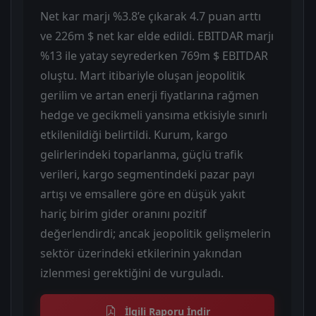
Net kar marjı %3.8’e çıkarak 4.7 puan arttı
ve 226m $ net kar elde edildi. EBITDAR marjı
%13 ile yatay seyrederken 769m $ EBITDAR
oluştu. Mart itibariyle oluşan jeopolitik
gerilim ve artan enerji fiyatlarına rağmen
hedge ve gecikmeli yansıma etkisiyle sınırlı
etkilenildiği belirtildi. Kurum, kargo
gelirlerindeki toparlanma, güçlü trafik
verileri, kargo segmentindeki pazar payı
artışı ve emsallere göre en düşük yakıt
hariç birim gider oranını pozitif
değerlendirdi; ancak jeopolitik gelişmelerin
sektör üzerindeki etkilerinin yakından
izlenmesi gerektiğini de vurguladı.
İlgili Raporu İndir