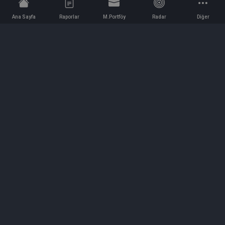
Ana Sayfa
Raporlar
M.Portföy
Radar
Diğer
İletişim
Bilgi ve Reklam için bizimle iletişime geçin!