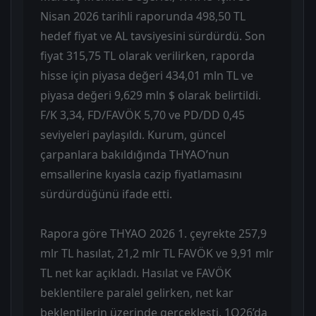
Nisan 2026 tarihli raporunda 498,50 TL
hedef fiyat ve AL tavsiyesini sürdürdü. Son
fiyat 315,75 TL olarak verilirken, raporda
hisse için piyasa değeri 434,01 mln TL ve
piyasa değeri 9,629 mln $ olarak belirtildi.
F/K 3,34, FD/FAVÖK 5,70 ve PD/DD 0,45
seviyeleri paylaşıldı. Kurum, güncel
çarpanlara bakıldığında THYAO’nun
emsallerine kıyasla cazip fiyatlamasını
sürdürdüğünü ifade etti.
Rapora göre THYAO 2026 1. çeyrekte 257,9
mlr TL hasılat, 21,2 mlr TL FAVÖK ve 9,91 mlr
TL net kar açıkladı. Hasılat ve FAVÖK
beklentilere paralel gelirken, net kar
beklentilerin üzerinde gerçekleşti. 1Q26’da