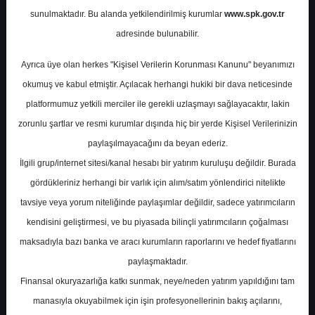
Potansiyel
%0.00
sunulmaktadır. Bu alanda yetkilendirilmiş kurumlar
www.spk.gov.tr
Getiri
adresinde bulunabilir.
Al
0
0
Ayrıca üye olan herkes "Kişisel Verilerin Korunması Kanunu" beyanımızı
Perşembe, 30 Nisan 2026
okumuş ve kabul etmiştir. Açılacak herhangi hukiki bir dava neticesinde
platformumuz yetkili merciler ile gerekli uzlaşmayı sağlayacaktır, lakin
zorunlu şartlar ve resmi kurumlar dışında hiç bir yerde Kişisel Verilerinizin
paylaşılmayacağını da beyan ederiz.
İlgili grup/internet sitesi/kanal hesabı bir yatırım kuruluşu değildir. Burada
gördükleriniz herhangi bir varlık için alım/satım yönlendirici nitelikte
tavsiye veya yorum niteliğinde paylaşımlar değildir, sadece yatırımcıların
En Yüksek Tahmin
580,00 ₺
kendisini geliştirmesi, ve bu piyasada bilinçli yatırımcıların çoğalması
Ortalama Fiyat Tahmini
451,30 ₺
maksadıyla bazı banka ve aracı kurumların raporlarını ve hedef fiyatlarını
En Düşük Tahmin
330,00 ₺
paylaşmaktadır.
Ortalama Getiri Potansiyeli
%47.85
Finansal okuryazarlığa katkı sunmak, neye/neden yatırım yapıldığını tam
manasıyla okuyabilmek için işin profesyonellerinin bakış açılarını,