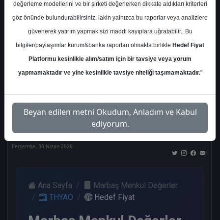
değerleme modellerini ve bir şirketi değerlerken dikkate aldıkları kriterleri
Kurum Sayısı
göz önünde bulundurabilirsiniz, lakin yalnızca bu raporlar veya analizlere
21
güvenerek yatırım yapmak sizi maddi kayıplara uğratabilir.. Bu
Al
Tut
End.
Endeks
Tavsiye
bilgiler/paylaşımlar kurum&banka raporları olmakla birlikte
Hedef Fiyat
Paralel
Üstü
Yok
Get.
Get.
Platformu kesinlikle alım/satım için bir tavsiye veya yorum
12
1
1
1
5
yapmamaktadır ve yine kesinlikle tavsiye niteliği taşımamaktadır.
"
Nötr
Beyan edilen metni Okudum, Anladım ve Kabul
1
ediyorum.
Perşembe, 30 Nisan 2026
Ana Sayfa
Marbaş Menkul Değerler
THYAO
Hedef Fiyat