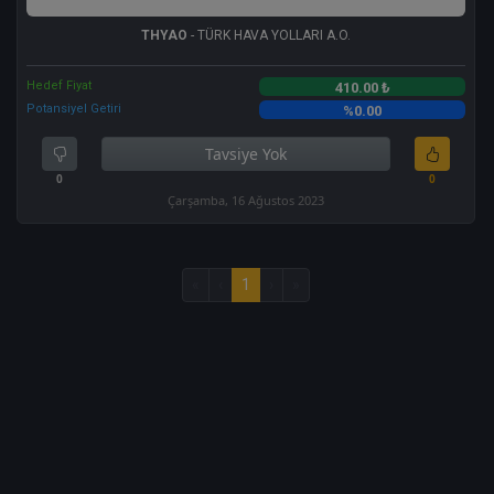
THYAO
- TÜRK HAVA YOLLARI A.O.
Hedef Fiyat
410.00 ₺
Potansiyel Getiri
%0.00
Tavsiye Yok
0
0
Çarşamba, 16 Ağustos 2023
«
‹
1
›
»