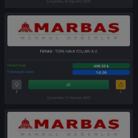
Çarşamba, 05 Ağustos 2026
THYAO
- TÜRK HAVA YOLLARI A.O.
Hedef Fiyat
498.50 ₺
Potansiyel Getiri
%0.00
Al
2
2
Çarşamba, 11 Haziran 2025