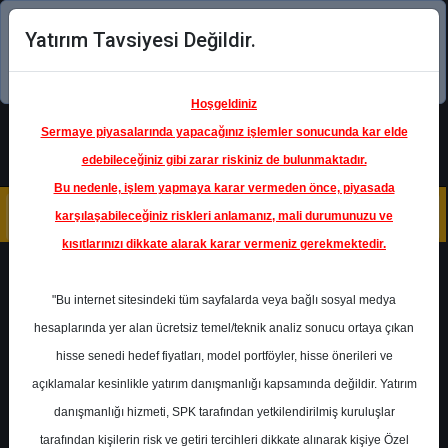
Yatırım Tavsiyesi Değildir.
Şimdi uygulamayı indirin!
Hoşgeldiniz
Sermaye piyasalarında yapacağınız işlemler sonucunda kar elde
edebileceğiniz gibi zarar riskiniz de bulunmaktadır.
Bu nedenle, işlem yapmaya karar vermeden önce, piyasada
karşılaşabileceğiniz riskleri anlamanız, mali durumunuzu ve
kısıtlarınızı dikkate alarak karar vermeniz gerekmektedir.
Geri Dön
"Bu internet sitesindeki tüm sayfalarda veya bağlı sosyal medya
hesaplarında yer alan ücretsiz temel/teknik analiz sonucu ortaya çıkan
hisse senedi hedef fiyatları, model portföyler, hisse önerileri ve
açıklamalar kesinlikle yatırım danışmanlığı kapsamında değildir. Yatırım
THYAO
- TÜRK HAVA YOLLARI
A.O.
danışmanlığı hizmeti, SPK tarafından yetkilendirilmiş kuruluşlar
Hedef Fiyat
498.50 ₺
tarafından kişilerin risk ve getiri tercihleri dikkate alınarak kişiye Özel