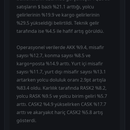
satışların $ bazlı %21.1 arttığı, yolcu
gelirlerinin %19.9 ve kargo gelirlerinin
%29.5 yükseldiği belirtildi. Teknik gelir
tarafında ise %4.5 ile hafif artış görüldü.
Operasyonel verilerde AKK %9.4, misafir
sayısı %12.7, konma sayısı %8.5 ve
kargo+posta %14.9 arttı. Yurt içi misafir
sayısı %11.7, yurt dışı misafir sayısı %13.1
artarken yolcu doluluk oranı 2.9pt artışla
%83.4 oldu. Karlılık tarafında RASK2 %8.2,
yolcu RASK %9.5 ve yolcu birim geliri %5.7
arttı. CASK2 %4.9 yükselirken CASK %17.7
arttı ve akaryakıt hariç CASK2 %5.8 artış
gösterdi.