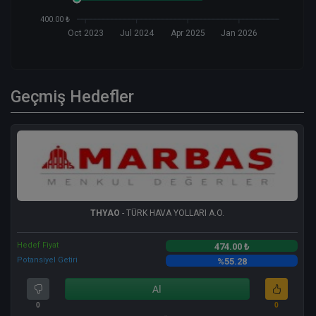
400.00 ₺
Oct 2023
Jul 2024
Apr 2025
Jan 2026
Geçmiş Hedefler
THYAO
- TÜRK HAVA YOLLARI A.O.
Hedef Fiyat
474.00 ₺
Potansiyel Getiri
%55.28
Al
0
0