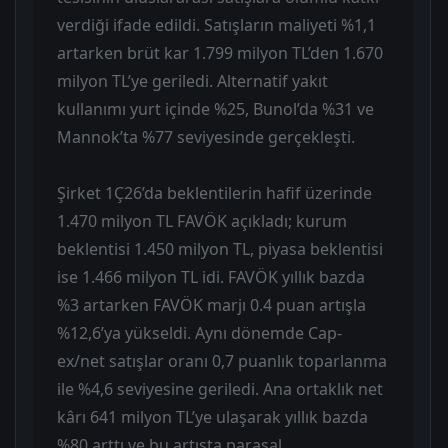
verdiği ifade edildi. Satışların maliyeti %1,1
artarken brüt kar 1.799 milyon TL’den 1.670
milyon TL’ye geriledi. Alternatif yakıt
kullanımı yurt içinde %25, Bunol’da %31 ve
Mannok’ta %77 seviyesinde gerçekleşti.
Şirket 1Ç26’da beklentilerin hafif üzerinde
1.470 milyon TL FAVÖK açıkladı; kurum
beklentisi 1.450 milyon TL, piyasa beklentisi
ise 1.466 milyon TL idi. FAVÖK yıllık bazda
%3 artarken FAVÖK marjı 0.4 puan artışla
%12,6’ya yükseldi. Aynı dönemde Cap-
ex/net satışlar oranı 0,7 puanlık toparlanma
ile %4,6 seviyesine geriledi. Ana ortaklık net
kârı 641 milyon TL’ye ulaşarak yıllık bazda
%80 arttı ve bu artışta parasal