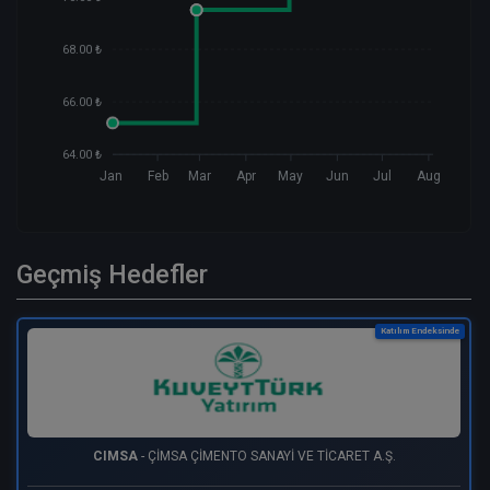
68.00 ₺
66.00 ₺
64.00 ₺
Jan
Feb
Mar
Apr
May
Jun
Jul
Aug
Geçmiş Hedefler
Katılım Endeksinde
CIMSA
- ÇİMSA ÇİMENTO SANAYİ VE TİCARET A.Ş.