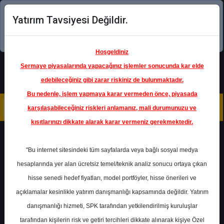
Yatırım Tavsiyesi Değildir.
Şimdi uygulamayı indirin!
Hoşgeldiniz
Sermaye piyasalarında yapacağınız işlemler sonucunda kar elde
edebileceğiniz gibi zarar riskiniz de bulunmaktadır.
Bu nedenle, işlem yapmaya karar vermeden önce, piyasada
karşılaşabileceğiniz riskleri anlamanız, mali durumunuzu ve
kısıtlarınızı dikkate alarak karar vermeniz gerekmektedir.
Geri Dön
"Bu internet sitesindeki tüm sayfalarda veya bağlı sosyal medya
Katılım Endeksinde
hesaplarında yer alan ücretsiz temel/teknik analiz sonucu ortaya çıkan
hisse senedi hedef fiyatları, model portföyler, hisse önerileri ve
açıklamalar kesinlikle yatırım danışmanlığı kapsamında değildir. Yatırım
CIMSA
- ÇİMSA ÇİMENTO
SANAYİ VE TİCARET A.Ş.
danışmanlığı hizmeti, SPK tarafından yetkilendirilmiş kuruluşlar
Hedef Fiyat
74.40 ₺
tarafından kişilerin risk ve getiri tercihleri dikkate alınarak kişiye Özel