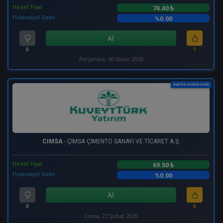
Hedef Fiyat
74.40 ₺
Potansiyel Getiri
%0.00
Al
0
1
Perşembe, 30 Nisan 2026
Katılım Endeksinde
CIMSA
- ÇİMSA ÇİMENTO SANAYİ VE TİCARET A.Ş.
Hedef Fiyat
69.50 ₺
Potansiyel Getiri
%0.00
Al
0
0
Cuma, 27 Şubat 2026