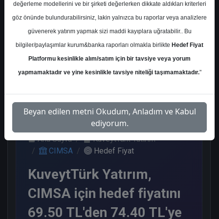
değerleme modellerini ve bir şirketi değerlerken dikkate aldıkları kriterleri
Kurum Sayısı
göz önünde bulundurabilirsiniz, lakin yalnızca bu raporlar veya analizlere
15
güvenerek yatırım yapmak sizi maddi kayıplara uğratabilir.. Bu
Al
End. Paralel
Endeks Üstü
bilgiler/paylaşımlar kurum&banka raporları olmakla birlikte
Hedef Fiyat
Get.
Get.
Platformu kesinlikle alım/satım için bir tavsiye veya yorum
11
1
3
yapmamaktadır ve yine kesinlikle tavsiye niteliği taşımamaktadır.
"
Perşembe, 30 Nisan 2026
Beyan edilen metni Okudum, Anladım ve Kabul
ediyorum.
Ana Sayfa
KuveytTürk Yatırım
CIMSA
Hedef Fiyat
KuveytTürk Yatırım,
CIMSA için hedef fiyatını
69.50 TL'den 74.40 TL'ye