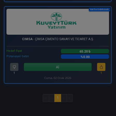
Katılım Endeksinde
CIMSA
- ÇİMSA ÇİMENTO SANAYİ VE TİCARET A.Ş.
Hedef Fiyat
65.20 ₺
Potansiyel Getiri
%0.00
Al
1
1
Cuma, 02 Ocak 2026
«
‹
1
›
»