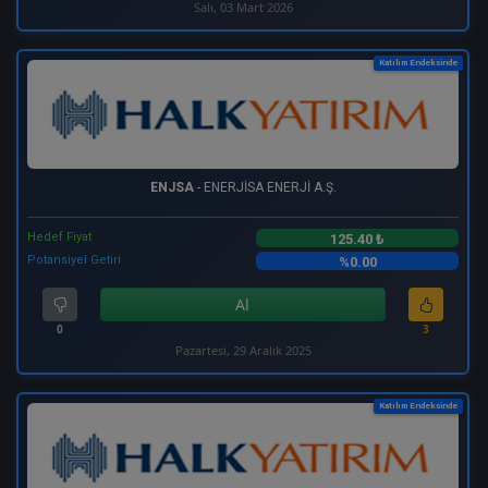
Salı, 03 Mart 2026
Katılım Endeksinde
ENJSA
- ENERJİSA ENERJİ A.Ş.
Hedef Fiyat
125.40 ₺
Potansiyel Getiri
%0.00
Al
0
3
Pazartesi, 29 Aralık 2025
Katılım Endeksinde