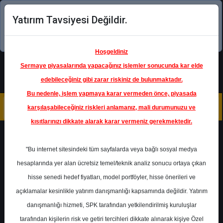
Yatırım Tavsiyesi Değildir.
Şimdi uygulamayı indirin!
Hoşgeldiniz
Sermaye piyasalarında yapacağınız işlemler sonucunda kar elde
edebileceğiniz gibi zarar riskiniz de bulunmaktadır.
Bu nedenle, işlem yapmaya karar vermeden önce, piyasada
karşılaşabileceğiniz riskleri anlamanız, mali durumunuzu ve
kısıtlarınızı dikkate alarak karar vermeniz gerekmektedir.
Geri Dön
"Bu internet sitesindeki tüm sayfalarda veya bağlı sosyal medya
Katılım Endeksinde
hesaplarında yer alan ücretsiz temel/teknik analiz sonucu ortaya çıkan
hisse senedi hedef fiyatları, model portföyler, hisse önerileri ve
açıklamalar kesinlikle yatırım danışmanlığı kapsamında değildir. Yatırım
ENJSA
- ENERJİSA ENERJİ A.Ş.
danışmanlığı hizmeti, SPK tarafından yetkilendirilmiş kuruluşlar
Hedef Fiyat
140.20 ₺
tarafından kişilerin risk ve getiri tercihleri dikkate alınarak kişiye Özel