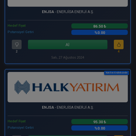
ENJSA
- ENERJİSA ENERJİ A.Ş.
Hedef Fiyat
86.50 ₺
Potansiyel Getiri
%0.00
Al
2
4
Salı, 27 Ağustos 2024
Katılım Endeksinde
ENJSA
- ENERJİSA ENERJİ A.Ş.
Hedef Fiyat
95.30 ₺
Potansiyel Getiri
%0.00