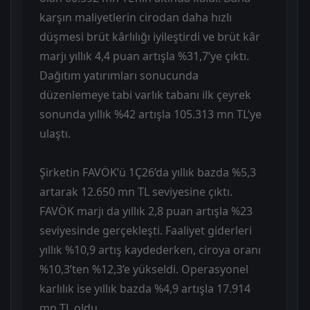
karşın maliyetlerin cirodan daha hızlı
düşmesi brüt kârlılığı iyileştirdi ve brüt kâr
marjı yıllık 4,4 puan artışla %31,7’ye çıktı.
Dağıtım yatırımları sonucunda
düzenlemeye tabi varlık tabanı ilk çeyrek
sonunda yıllık %42 artışla 105.313 mn TL’ye
ulaştı.
Şirketin FAVÖK’ü 1Ç26’da yıllık bazda %5,3
artarak 12.650 mn TL seviyesine çıktı.
FAVÖK marjı da yıllık 2,8 puan artışla %23
seviyesinde gerçekleşti. Faaliyet giderleri
yıllık %10,9 artış kaydederken, ciroya oranı
%10,3’ten %12,3’e yükseldi. Operasyonel
karlılık ise yıllık bazda %4,9 artışla 17.914
mn TL oldu.