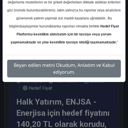
değerleme modellerini ve bir şirketi değerlerken dikkate aldıkları kriterleri
Kurum Sayısı
göz önünde bulundurabilirsiniz, lakin yalnızca bu raporlar veya analizlere
2
güvenerek yatırım yapmak sizi maddi kayıplara uğratabilir.. Bu
Tut
Endeks Üstü Get.
bilgiler/paylaşımlar kurum&banka raporları olmakla birlikte
Hedef Fiyat
Platformu kesinlikle alım/satım için bir tavsiye veya yorum
1
1
yapmamaktadır ve yine kesinlikle tavsiye niteliği taşımamaktadır.
"
Salı, 05 Mayıs 2026
Beyan edilen metni Okudum, Anladım ve Kabul
ediyorum.
Ana Sayfa
Halk Yatırım
ENJSA
Hedef Fiyat
Halk Yatırım, ENJSA -
Enerjisa için hedef fiyatını
140,20 TL olarak korudu,