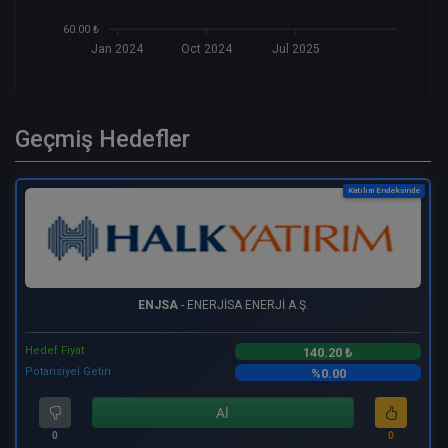
60.00 ₺
Jan 2024
Oct 2024
Jul 2025
Geçmiş Hedefler
Katılım Endeksinde
ENJSA
- ENERJİSA ENERJİ A.Ş.
Hedef Fiyat
140.20 ₺
Potansiyel Getiri
%0.00
Al
0
0