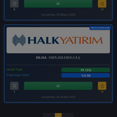
Al
0
13
Çarşamba, 29 Mayıs 2024
Katılım Endeksinde
ENJSA
- ENERJİSA ENERJİ A.Ş.
Hedef Fiyat
79.10 ₺
Potansiyel Getiri
%0.00
Al
1
15
Çarşamba, 06 Aralık 2023