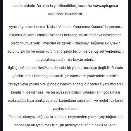
Potansiyel
%24.07
sunulmaktadır. Bu alanda yetkilendirilmiş kurumlar
www.spk.gov.tr
Getiri
adresinde bulunabilir.
Tut
0
0
Ayrıca üye olan herkes "Kişisel Verilerin Korunması Kanunu" beyanımızı
Salı, 05 Mayıs 2026
okumuş ve kabul etmiştir. Açılacak herhangi hukiki bir dava neticesinde
platformumuz yetkili merciler ile gerekli uzlaşmayı sağlayacaktır, lakin
zorunlu şartlar ve resmi kurumlar dışında hiç bir yerde Kişisel Verilerinizin
paylaşılmayacağını da beyan ederiz.
İlgili grup/internet sitesi/kanal hesabı bir yatırım kuruluşu değildir. Burada
gördükleriniz herhangi bir varlık için alım/satım yönlendirici nitelikte
tavsiye veya yorum niteliğinde paylaşımlar değildir, sadece yatırımcıların
En Yüksek Tahmin
183,95 ₺
kendisini geliştirmesi, ve bu piyasada bilinçli yatırımcıların çoğalması
Ortalama Fiyat Tahmini
163,46 ₺
maksadıyla bazı banka ve aracı kurumların raporlarını ve hedef fiyatlarını
En Düşük Tahmin
142,96 ₺
paylaşmaktadır.
Ortalama Getiri Potansiyeli
%44.65
Finansal okuryazarlığa katkı sunmak, neye/neden yatırım yapıldığını tam
manasıyla okuyabilmek için işin profesyonellerinin bakış açılarını,