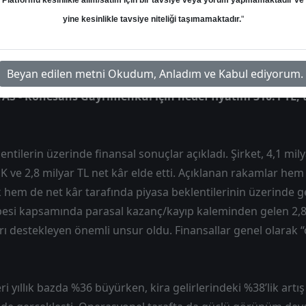
Platformu kesinlikle alım/satım için bir tavsiye veya yorum yapmamaktadır ve
Hedef: 310.10 ₺
Potansiyel: %55.05
yine kesinlikle tavsiye niteliği taşımamaktadır.
"
Beyan edilen metni Okudum, Anladım ve Kabul ediyorum.
AS - Rönesans Gayrimenkul için hedef fiyatını 310.1 TL, 
tilerin üzerinde finansal sonuçlar açıkladı. Şirket, 4,1 milyar
K ve 2,8 milyar TL net kâr elde etti. Açıklanan rakamlar hem
k hem de net kâr tarafında piyasa beklentilerinin üzerinde ge
si kapsamında parasal kazanç/kayıp kaleminden gelen 2,8 m
rı destekleyen önemli unsur oldu. Finansallar genel olarak 
leri yıllık bazda %36 büyürken, kira gelirlerindeki %38’lik art