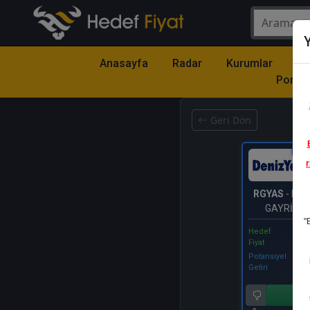
Y
Anasayfa
Radar
Kurumlar
Mo
Portfö
Geri Dön
Katıl
r
RGYAS
- RÖ
GAYRİME
"
YATIRIM 
Hedef
Fiyat
Potansiyel
Getiri
Al