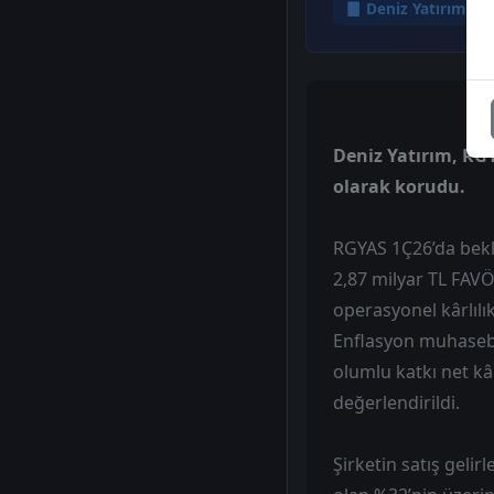
Deniz Yatırım
Deniz Yatırım, RGY
olarak korudu.
RGYAS 1Ç26’da beklen
2,87 milyar TL FAVÖ
operasyonel kârlılı
Enflasyon muhasebe
olumlu katkı net kâ
değerlendirildi.
Şirketin satış gelir