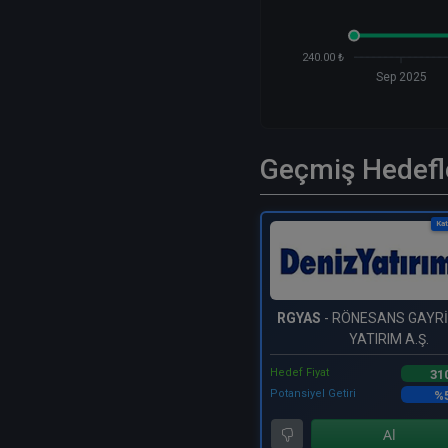
240.00 ₺
Sep 2025
Geçmiş Hedefl
Kat
RGYAS
- RÖNESANS GAYR
YATIRIM A.Ş.
Hedef Fiyat
31
Potansiyel Getiri
%5
Al