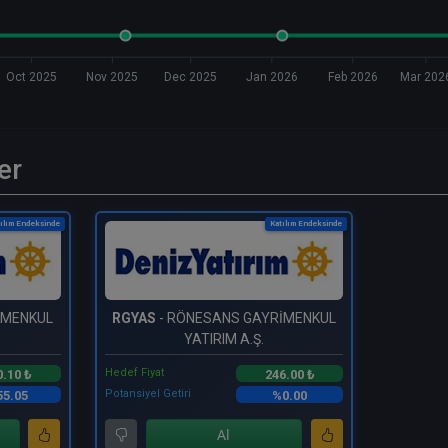
Oct 2025
Nov 2025
Dec 2025
Jan 2026
Feb 2026
Mar 202
er
ılım Endeksinde
Katılım Endeksinde
İMENKUL
RGYAS
- RÖNESANS GAYRİMENKUL
YATIRIM A.Ş.
Hedef Fiyat
0.10 ₺
246.00 ₺
Potansiyel Getiri
5.05
%0.00
Al