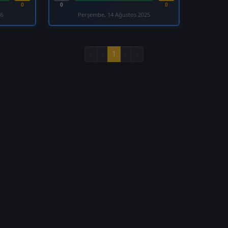
0
0
0
26
Perşembe, 14 Ağustos 2025
«
‹
1
›
»