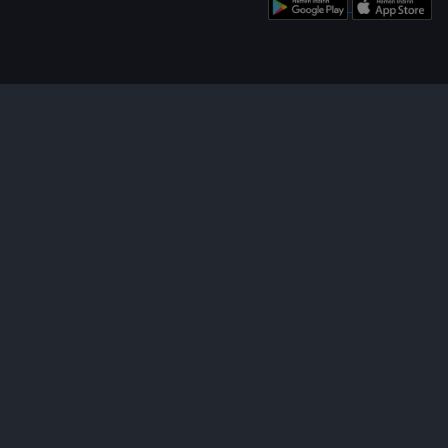
enü
Bizi Takip Edin!
Uygulamamızı İndirin!