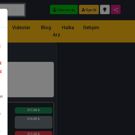
Oturum Aç
Üye Ol
z
Videolar
Blog
Halka
İletişim
Arz
z
z
iz
an
n
317,00 ₺
a
314,00 ₺
.
n
311,00 ₺