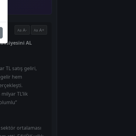
A-
A+
tavsiyesini AL
 TL satış geliri,
 gelir hem
rçekleşti.
ilyar TL’lik
“olumlu”
ış sektör ortalaması