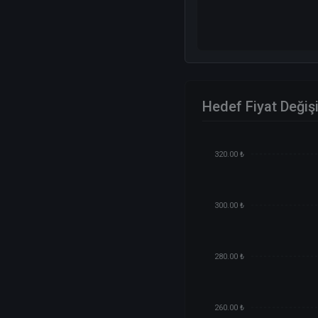
Hedef Fiyat Değiş
320.00 ₺
300.00 ₺
280.00 ₺
260.00 ₺