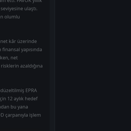
 etti. FAVÖK yıllık
seviyesine ulaştı.
an olumlu
i net kâr üzerinde
n finansal yapısında
rken, net
risklerin azaldığına
, düzeltilmiş EPRA
için 12 aylık hedef
şından bu yana
DD çarpanıyla işlem