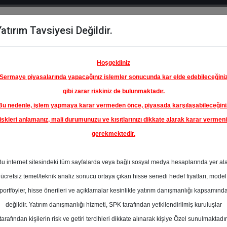
atırım Tavsiyesi Değildir.
del
Hisse
Öne
Raporlar
Partnerlerimi
y
Karşılaştır
Çıkanlar
Hoşgeldiniz
Sermaye piyasalarında yapacağınız işlemler sonucunda kar elde edebileceğini
gibi zarar riskiniz de bulunmaktadır.
Bu nedenle, işlem yapmaya karar vermeden önce, piyasada karşılaşabileceğini
ım Endeksinde
iskleri anlamanız, mali durumunuzu ve kısıtlarınızı dikkate alarak karar vermen
gerekmektedir.
NESANS
NKUL
Bu internet sitesindeki tüm sayfalarda veya bağlı sosyal medya hesaplarında yer al
A.Ş.
310.10 ₺
ücretsiz temel/teknik analiz sonucu ortaya çıkan hisse senedi hedef fiyatları, model
En Yüksek Tahmi
%55.05
portföyler, hisse önerileri ve açıklamalar kesinlikle yatırım danışmanlığı kapsamınd
Ortalama Fiyat
değildir. Yatırım danışmanlığı hizmeti, SPK tarafından yetkilendirilmiş kuruluşlar
Tahmini
tarafından kişilerin risk ve getiri tercihleri dikkate alınarak kişiye Özel sunulmaktadır
En Düşük Tahmi