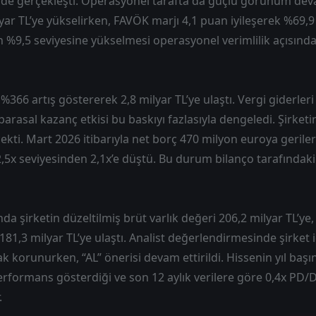
nde gerçekleşti. Operasyonel tarafta da güçlü görünüm devam
yar TL’ye yükselirken, FAVÖK marjı 4,1 puan iyileşerek %69,9 
n %9,5 seviyesine yükselmesi operasyonel verimlilik açısınd
 %366 artış göstererek 2,8 milyar TL’ye ulaştı. Vergi giderler
parasal kazanç etkisi bu baskıyı fazlasıyla dengeledi. Şirketi
çekti. Mart 2026 itibarıyla net borç 470 milyon euroya gerile
5x seviyesinden 2,1x’e düştü. Bu durum bilanço tarafındaki 
nda şirketin düzeltilmiş brüt varlık değeri 206,2 milyar TL’ye
 181,3 milyar TL’ye ulaştı. Analist değerlendirmesinde şirket 
rak korunurken, “AL” önerisi devam ettirildi. Hissenin yıl ba
erformans gösterdiği ve son 12 aylık verilere göre 0,4x PD/
.