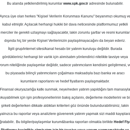
0
Bu alanda yetkilendirilmiş kurumlar
www.spk.gov.tr
adresinde bulunabilir.
ayıs 2026
Ortalama Getiri
Potansiyeli
Ayrıca üye olan herkes "Kişisel Verilerin Korunması Kanunu" beyanımızı okumuş v
kabul etmiştir. Açılacak herhangi hukiki bir dava neticesinde platformumuz yetkili
merciler ile gerekli uzlaşmayı sağlayacaktır, lakin zorunlu şartlar ve resmi kurumlar
Ende
dışında hiç bir yerde Kişisel Verilerinizin paylaşılmayacağını da beyan ederiz.
Kurum Sayısı
İlgili grup/internet sitesi/kanal hesabı bir yatırım kuruluşu değildir. Burada
2
gördükleriniz herhangi bir varlık için alım/satım yönlendirici nitelikte tavsiye veya
yorum niteliğinde paylaşımlar değildir, sadece yatırımcıların kendisini geliştirmesi, v
Perşembe, 07 Mayıs 2026
bu piyasada bilinçli yatırımcıların çoğalması maksadıyla bazı banka ve aracı
kurumların raporlarını ve hedef fiyatlarını paylaşmaktadır.
Finansal okuryazarlığa katkı sunmak, neye/neden yatırım yapıldığını tam manasıyl
eniz Yatırım
RGYAS
Hedef Fiyat
okuyabilmek için işin profesyonellerinin bakış açılarını, değerleme modellerini ve bi
rım, RGYAS - Rönesans Gayrimenkul 
şirketi değerlerken dikkate aldıkları kriterleri göz önünde bulundurabilirsiniz, lakin
yalnızca bu raporlar veya analizlere güvenerek yatırım yapmak sizi maddi kayıplar
0.1 TL, tavsiyesini AL olarak korudu
ğratabilir.. Bu bilgiler/paylaşımlar kurum&banka raporları olmakla birlikte
Hedef Fiy