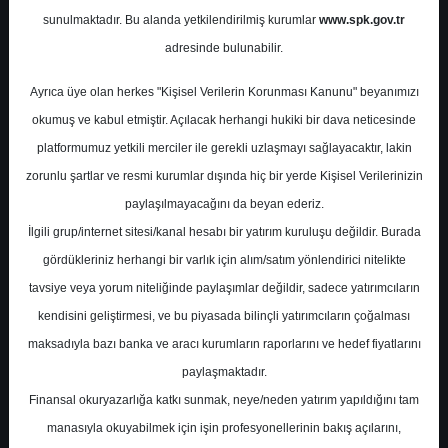
Potansiyel
%0.00
sunulmaktadır. Bu alanda yetkilendirilmiş kurumlar
www.spk.gov.tr
Getiri
adresinde bulunabilir.
Al
2
0
Ayrıca üye olan herkes "Kişisel Verilerin Korunması Kanunu" beyanımızı
Pazartesi, 27 Kasım 2023
okumuş ve kabul etmiştir. Açılacak herhangi hukiki bir dava neticesinde
platformumuz yetkili merciler ile gerekli uzlaşmayı sağlayacaktır, lakin
zorunlu şartlar ve resmi kurumlar dışında hiç bir yerde Kişisel Verilerinizin
paylaşılmayacağını da beyan ederiz.
İlgili grup/internet sitesi/kanal hesabı bir yatırım kuruluşu değildir. Burada
gördükleriniz herhangi bir varlık için alım/satım yönlendirici nitelikte
tavsiye veya yorum niteliğinde paylaşımlar değildir, sadece yatırımcıların
En Yüksek Tahmin
114,20 ₺
kendisini geliştirmesi, ve bu piyasada bilinçli yatırımcıların çoğalması
Ortalama Fiyat Tahmini
96,48 ₺
maksadıyla bazı banka ve aracı kurumların raporlarını ve hedef fiyatlarını
En Düşük Tahmin
82,00 ₺
paylaşmaktadır.
Ortalama Getiri Potansiyeli
%43.14
Finansal okuryazarlığa katkı sunmak, neye/neden yatırım yapıldığını tam
manasıyla okuyabilmek için işin profesyonellerinin bakış açılarını,