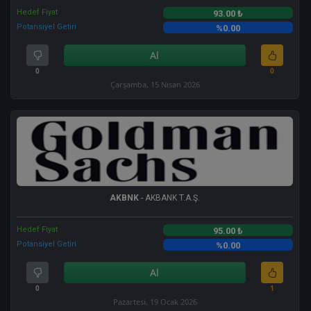
Hedef Fiyat
93.00 ₺
Potansiyel Getiri
%0.00
Al
0
0
Çarşamba, 15 Nisan 2026
AKBNK
- AKBANK T.A.Ş.
Hedef Fiyat
95.00 ₺
Potansiyel Getiri
%0.00
Al
0
1
Pazartesi, 19 Ocak 2026