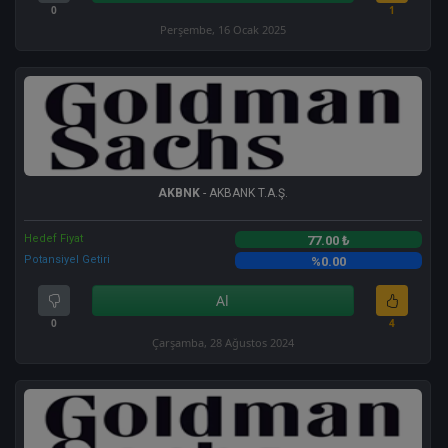
0
1
Perşembe, 16 Ocak 2025
AKBNK
- AKBANK T.A.Ş.
Hedef Fiyat
77.00 ₺
Potansiyel Getiri
%0.00
Al
0
4
Çarşamba, 28 Ağustos 2024