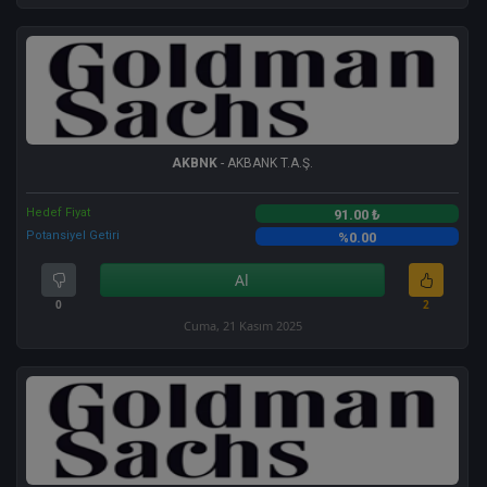
AKBNK
- AKBANK T.A.Ş.
Hedef Fiyat
91.00 ₺
Potansiyel Getiri
%0.00
Al
0
2
Cuma, 21 Kasım 2025