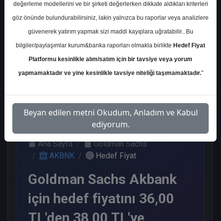
değerleme modellerini ve bir şirketi değerlerken dikkate aldıkları kriterleri
Kurum Sayısı
göz önünde bulundurabilirsiniz, lakin yalnızca bu raporlar veya analizlere
22
güvenerek yatırım yapmak sizi maddi kayıplara uğratabilir.. Bu
Al
Tut
Endeks
Tavsiye
Nötr
bilgiler/paylaşımlar kurum&banka raporları olmakla birlikte
Hedef Fiyat
Üstü
Yok
Get.
Platformu kesinlikle alım/satım için bir tavsiye veya yorum
10
2
1
3
6
yapmamaktadır ve yine kesinlikle tavsiye niteliği taşımamaktadır.
"
Pazartesi, 27 Kasım 2023
Beyan edilen metni Okudum, Anladım ve Kabul
ediyorum.
Ana Sayfa
Goldman Sachs
AKBNK
Hedef Fiyat
Goldman Sachs Akbank
için hedef fiyatını 36,00
TL'den 38,00 TL'ye