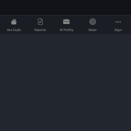
Ana Sayfa
Raporlar
M.Portföy
Radar
Diğer
İletişim