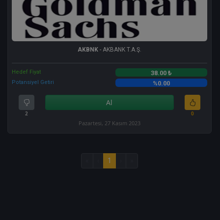
AKBNK
- AKBANK T.A.Ş.
Hedef Fiyat
38.00 ₺
Potansiyel Getiri
%0.00
Al
2
0
Pazartesi, 27 Kasım 2023
«
‹
1
›
»