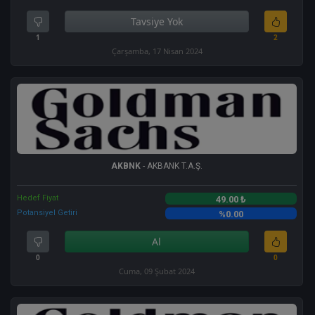
Tavsiye Yok
1
2
Çarşamba, 17 Nisan 2024
AKBNK
- AKBANK T.A.Ş.
Hedef Fiyat
49.00 ₺
Potansiyel Getiri
%0.00
Al
0
0
Cuma, 09 Şubat 2024