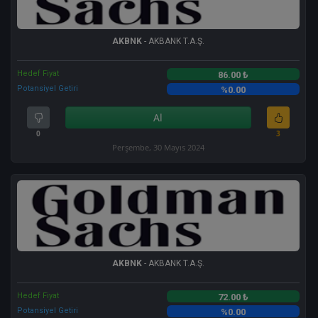
AKBNK
- AKBANK T.A.Ş.
Hedef Fiyat
86.00 ₺
Potansiyel Getiri
%0.00
Al
0
3
Perşembe, 30 Mayıs 2024
AKBNK
- AKBANK T.A.Ş.
Hedef Fiyat
72.00 ₺
Potansiyel Getiri
%0.00