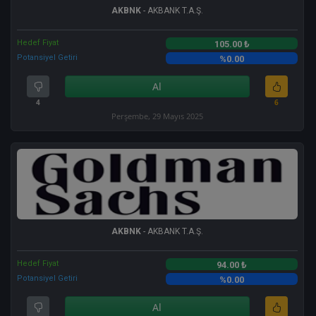
AKBNK
- AKBANK T.A.Ş.
Hedef Fiyat
105.00 ₺
Potansiyel Getiri
%0.00
Al
4
6
Perşembe, 29 Mayıs 2025
AKBNK
- AKBANK T.A.Ş.
Hedef Fiyat
94.00 ₺
Potansiyel Getiri
%0.00
Al