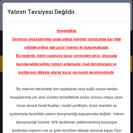
Yatırım Tavsiyesi Değildir.
Şimdi uygulamayı indirin!
Hoşgeldiniz
Sermaye piyasalarında yapacağınız işlemler sonucunda kar elde
edebileceğiniz gibi zarar riskiniz de bulunmaktadır.
Bu nedenle, işlem yapmaya karar vermeden önce, piyasada
karşılaşabileceğiniz riskleri anlamanız, mali durumunuzu ve
kısıtlarınızı dikkate alarak karar vermeniz gerekmektedir.
Geri Dön
"Bu internet sitesindeki tüm sayfalarda veya bağlı sosyal medya
hesaplarında yer alan ücretsiz temel/teknik analiz sonucu ortaya çıkan
hisse senedi hedef fiyatları, model portföyler, hisse önerileri ve
açıklamalar kesinlikle yatırım danışmanlığı kapsamında değildir. Yatırım
AKBNK
- AKBANK T.A.Ş.
danışmanlığı hizmeti, SPK tarafından yetkilendirilmiş kuruluşlar
Hedef Fiyat
38.00 ₺
tarafından kişilerin risk ve getiri tercihleri dikkate alınarak kişiye Özel