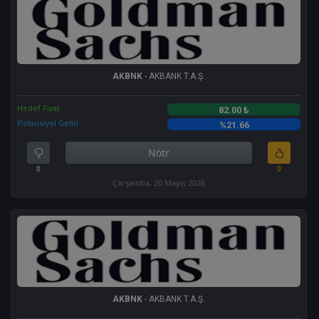
AKBNK
- AKBANK T.A.Ş.
Hedef Fiyat
82.00 ₺
Potansiyel Getiri
%21.66
Nötr
0
0
Çarşamba, 20 Mayıs 2026
AKBNK
- AKBANK T.A.Ş.