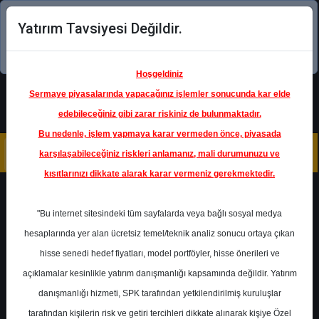
Yatırım Tavsiyesi Değildir.
Şimdi uygulamayı indirin!
Hoşgeldiniz
Sermaye piyasalarında yapacağınız işlemler sonucunda kar elde
edebileceğiniz gibi zarar riskiniz de bulunmaktadır.
Bu nedenle, işlem yapmaya karar vermeden önce, piyasada
karşılaşabileceğiniz riskleri anlamanız, mali durumunuzu ve
kısıtlarınızı dikkate alarak karar vermeniz gerekmektedir.
Geri Dön
"Bu internet sitesindeki tüm sayfalarda veya bağlı sosyal medya
hesaplarında yer alan ücretsiz temel/teknik analiz sonucu ortaya çıkan
hisse senedi hedef fiyatları, model portföyler, hisse önerileri ve
açıklamalar kesinlikle yatırım danışmanlığı kapsamında değildir. Yatırım
AKCNS
- AKÇANSA ÇİMENTO
SANAYİ VE TİCARET A.Ş.
danışmanlığı hizmeti, SPK tarafından yetkilendirilmiş kuruluşlar
Hedef Fiyat
195.00 ₺
tarafından kişilerin risk ve getiri tercihleri dikkate alınarak kişiye Özel