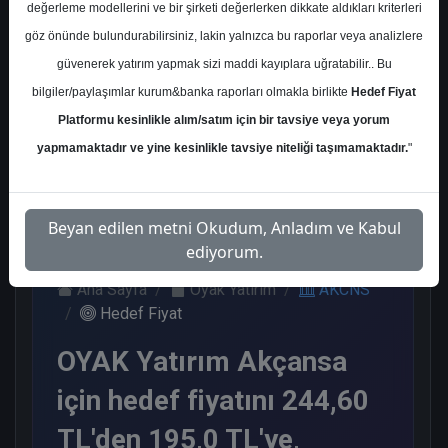
değerleme modellerini ve bir şirketi değerlerken dikkate aldıkları kriterleri
Kurum Sayısı
göz önünde bulundurabilirsiniz, lakin yalnızca bu raporlar veya analizlere
8
güvenerek yatırım yapmak sizi maddi kayıplara uğratabilir.. Bu
Al
Tut
End. Paralel
bilgiler/paylaşımlar kurum&banka raporları olmakla birlikte
Hedef Fiyat
Get.
Platformu kesinlikle alım/satım için bir tavsiye veya yorum
3
2
3
yapmamaktadır ve yine kesinlikle tavsiye niteliği taşımamaktadır.
"
Pazartesi, 03 Haziran 2024
Beyan edilen metni Okudum, Anladım ve Kabul
ediyorum.
Ana Sayfa
Oyak Yatırım
AKCNS
Hedef Fiyat
OYAK Yatırım Akçansa
için hedef fiyatını 244,60
TL'den 195,0 TL'ye,