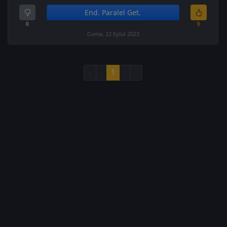
End. Paralel Get.
0
0
Cuma, 22 Eylül 2023
«
‹
1
›
»