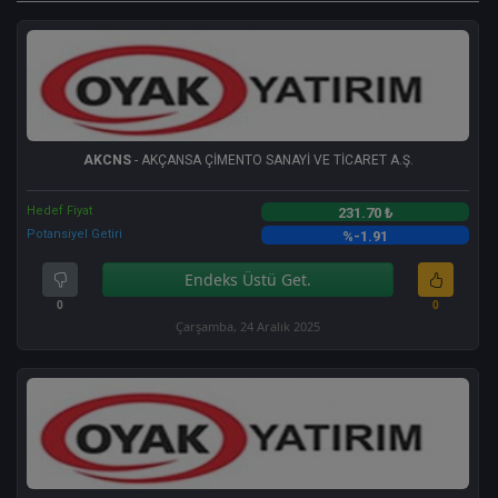
AKCNS
- AKÇANSA ÇİMENTO SANAYİ VE TİCARET A.Ş.
Hedef Fiyat
231.70 ₺
Potansiyel Getiri
%-1.91
Endeks Üstü Get.
0
0
Çarşamba, 24 Aralık 2025