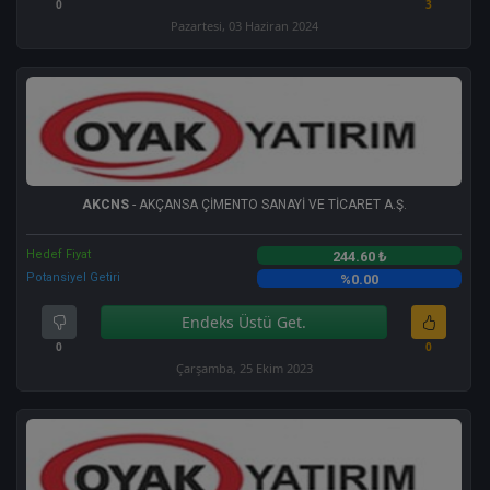
0
3
Pazartesi, 03 Haziran 2024
AKCNS
- AKÇANSA ÇİMENTO SANAYİ VE TİCARET A.Ş.
Hedef Fiyat
244.60 ₺
Potansiyel Getiri
%0.00
Endeks Üstü Get.
0
0
Çarşamba, 25 Ekim 2023