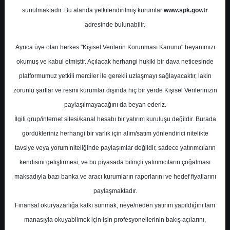
Potansiyel
%0.00
sunulmaktadır. Bu alanda yetkilendirilmiş kurumlar
www.spk.gov.tr
Getiri
adresinde bulunabilir.
End. Paralel
Get.
0
3
Ayrıca üye olan herkes "Kişisel Verilerin Korunması Kanunu" beyanımızı
Pazartesi, 03 Haziran 2024
okumuş ve kabul etmiştir. Açılacak herhangi hukiki bir dava neticesinde
platformumuz yetkili merciler ile gerekli uzlaşmayı sağlayacaktır, lakin
zorunlu şartlar ve resmi kurumlar dışında hiç bir yerde Kişisel Verilerinizin
paylaşılmayacağını da beyan ederiz.
İlgili grup/internet sitesi/kanal hesabı bir yatırım kuruluşu değildir. Burada
gördükleriniz herhangi bir varlık için alım/satım yönlendirici nitelikte
tavsiye veya yorum niteliğinde paylaşımlar değildir, sadece yatırımcıların
En Yüksek Tahmin
313,23 ₺
kendisini geliştirmesi, ve bu piyasada bilinçli yatırımcıların çoğalması
Ortalama Fiyat Tahmini
288,05 ₺
maksadıyla bazı banka ve aracı kurumların raporlarını ve hedef fiyatlarını
En Düşük Tahmin
258,68 ₺
paylaşmaktadır.
Ortalama Getiri Potansiyeli
%21.95
Finansal okuryazarlığa katkı sunmak, neye/neden yatırım yapıldığını tam
manasıyla okuyabilmek için işin profesyonellerinin bakış açılarını,