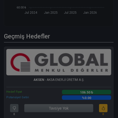
60.00 ₺
Jul 2024
Jan 2025
Jul 2025
Jan 2026
Geçmiş Hedefler
AKSEN
- AKSA ENERJİ ÜRETİM A.Ş.
Hedef Fiyat
106.50 ₺
Potansiyel Getiri
%0.00
Tavsiye Yok
0
0