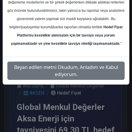
değerleme modellerini ve bir şirketi değerlerken dikkate aldıkları kriterleri
Kurum Sayısı
göz önünde bulundurabilirsiniz, lakin yalnızca bu raporlar veya analizlere
12
güvenerek yatırım yapmak sizi maddi kayıplara uğratabilir.. Bu
Al
Tut
End.
Endeks
bilgiler/paylaşımlar kurum&banka raporları olmakla birlikte
Hedef Fiyat
Paralel
Üstü Get.
Get.
Platformu kesinlikle alım/satım için bir tavsiye veya yorum
7
2
2
1
yapmamaktadır ve yine kesinlikle tavsiye niteliği taşımamaktadır.
"
Salı, 11 Haziran 2024
Beyan edilen metni Okudum, Anladım ve Kabul
ediyorum.
Ana Sayfa
Global Menkul Değerler
AKSEN
Hedef Fiyat
Global Menkul Değerler
Aksa Enerji için
tavsiyesini 69,30 TL hedef