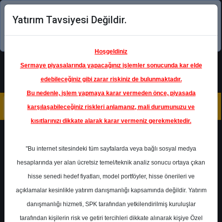
Yatırım Tavsiyesi Değildir.
Şimdi uygulamayı indirin!
Hoşgeldiniz
Sermaye piyasalarında yapacağınız işlemler sonucunda kar elde
edebileceğiniz gibi zarar riskiniz de bulunmaktadır.
Bu nedenle, işlem yapmaya karar vermeden önce, piyasada
karşılaşabileceğiniz riskleri anlamanız, mali durumunuzu ve
kısıtlarınızı dikkate alarak karar vermeniz gerekmektedir.
Geri Dön
"Bu internet sitesindeki tüm sayfalarda veya bağlı sosyal medya
hesaplarında yer alan ücretsiz temel/teknik analiz sonucu ortaya çıkan
hisse senedi hedef fiyatları, model portföyler, hisse önerileri ve
açıklamalar kesinlikle yatırım danışmanlığı kapsamında değildir. Yatırım
AKSEN
- AKSA ENERJİ ÜRETİM
A.Ş.
danışmanlığı hizmeti, SPK tarafından yetkilendirilmiş kuruluşlar
Hedef Fiyat
69.30 ₺
tarafından kişilerin risk ve getiri tercihleri dikkate alınarak kişiye Özel