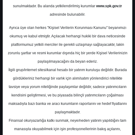
Potansiyel
%0.00
sunulmaktadır. Bu alanda yetkilendirilmiş kurumlar
www.spk.gov.tr
Getiri
adresinde bulunabilir.
Al
1
5
Ayrıca üye olan herkes "Kişisel Verilerin Korunması Kanunu" beyanımızı
Salı, 11 Haziran 2024
okumuş ve kabul etmiştir. Açılacak herhangi hukiki bir dava neticesinde
platformumuz yetkili merciler ile gerekli uzlaşmayı sağlayacaktır, lakin
zorunlu şartlar ve resmi kurumlar dışında hiç bir yerde Kişisel Verilerinizin
paylaşılmayacağını da beyan ederiz.
İlgili grup/internet sitesi/kanal hesabı bir yatırım kuruluşu değildir. Burada
gördükleriniz herhangi bir varlık için alım/satım yönlendirici nitelikte
tavsiye veya yorum niteliğinde paylaşımlar değildir, sadece yatırımcıların
En Yüksek Tahmin
129,40 ₺
kendisini geliştirmesi, ve bu piyasada bilinçli yatırımcıların çoğalması
Ortalama Fiyat Tahmini
112,81 ₺
maksadıyla bazı banka ve aracı kurumların raporlarını ve hedef fiyatlarını
En Düşük Tahmin
98,00 ₺
paylaşmaktadır.
Ortalama Getiri Potansiyeli
%19.69
Finansal okuryazarlığa katkı sunmak, neye/neden yatırım yapıldığını tam
manasıyla okuyabilmek için işin profesyonellerinin bakış açılarını,