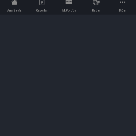
Ana Sayfa
Raporlar
M.Portföy
Radar
Diğer
İletişim
Bilgi ve Reklam için bizimle iletişime geçin!