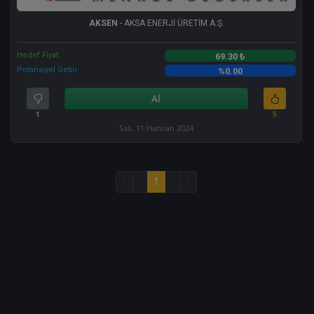
AKSEN
- AKSA ENERJİ ÜRETİM A.Ş.
Hedef Fiyat
69.30 ₺
Potansiyel Getiri
%0.00
Al
1
5
Salı, 11 Haziran 2024
«
‹
1
›
»