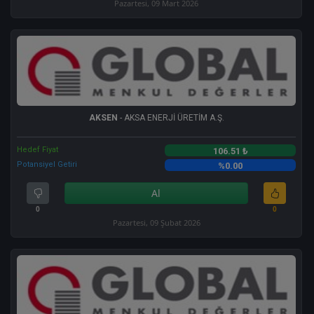
Pazartesi, 09 Mart 2026
AKSEN
- AKSA ENERJİ ÜRETİM A.Ş.
Hedef Fiyat
106.51 ₺
Potansiyel Getiri
%0.00
Al
0
0
Pazartesi, 09 Şubat 2026