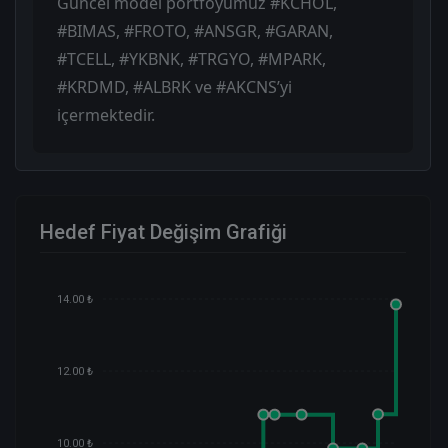
Güncel model portföyümüz #KCHOL,
#BIMAS, #FROTO, #ANSGR, #GARAN,
#TCELL, #YKBNK, #TRGYO, #MPARK,
#KRDMD, #ALBRK ve #AKCNS’yi
içermektedir.
Hedef Fiyat Değişim Grafiği
14.00 ₺
12.00 ₺
10.00 ₺