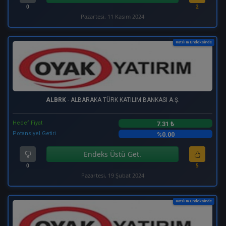
0
2
Pazartesi, 11 Kasım 2024
Katılım Endeksinde
ALBRK
- ALBARAKA TÜRK KATILIM BANKASI A.Ş.
Hedef Fiyat
7.31 ₺
Potansiyel Getiri
%0.00
Endeks Üstü Get.
0
5
Pazartesi, 19 Şubat 2024
Katılım Endeksinde