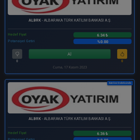
ALBRK
- ALBARAKA TÜRK KATILIM BANKASI A.Ş.
Hedef Fiyat
6.34 ₺
Potansiyel Getiri
%0.00
Al
0
0
Cuma, 17 Kasım 2023
Katılım Endeksinde
ALBRK
- ALBARAKA TÜRK KATILIM BANKASI A.Ş.
Hedef Fiyat
6.36 ₺
Potansiyel Getiri