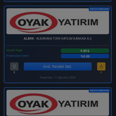
Katılım Endeksinde
ALBRK
- ALBARAKA TÜRK KATILIM BANKASI A.Ş.
Hedef Fiyat
9.85 ₺
Potansiyel Getiri
%0.00
End. Paralel Get.
0
0
Pazartesi, 11 Ağustos 2025
Katılım Endeksinde