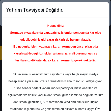
Yatırım Tavsiyesi Değildir.
Şimdi uygulamayı indirin!
Hoşgeldiniz
Sermaye piyasalarında yapacağınız işlemler sonucunda kar elde
edebileceğiniz gibi zarar riskiniz de bulunmaktadır.
Bu nedenle, işlem yapmaya karar vermeden önce, piyasada
karşılaşabileceğiniz riskleri anlamanız, mali durumunuzu ve
kısıtlarınızı dikkate alarak karar vermeniz gerekmektedir.
Geri Dön
"Bu internet sitesindeki tüm sayfalarda veya bağlı sosyal medya
Katılım Endeksinde
hesaplarında yer alan ücretsiz temel/teknik analiz sonucu ortaya çıkan
hisse senedi hedef fiyatları, model portföyler, hisse önerileri ve
açıklamalar kesinlikle yatırım danışmanlığı kapsamında değildir. Yatırım
ALBRK
- ALBARAKA TÜRK
KATILIM BANKASI A.Ş.
danışmanlığı hizmeti, SPK tarafından yetkilendirilmiş kuruluşlar
Hedef Fiyat
6.34 ₺
tarafından kişilerin risk ve getiri tercihleri dikkate alınarak kişiye Özel