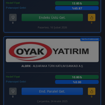
Hedef Fiyat
13.85 ₺
Potansiyel Getiri
%65.87
Endeks Üstü Get.
0
0
Pazartesi, 16 Şubat 2026
Katılım Endeksinde
ALBRK
- ALBARAKA TÜRK KATILIM BANKASI A.Ş.
Hedef Fiyat
10.80 ₺
Potansiyel Getiri
%0.00
End. Paralel Get.
0
0
Çarşamba, 24 Aralık 2025