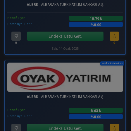
ALBRK
- ALBARAKA TÜRK KATILIM BANKASI A.Ş.
Hedef Fiyat
10.79 ₺
Potansiyel Getiri
%0.00
Endeks Üstü Get.
0
0
Salı, 14 Ocak 2025
Katılım Endeksinde
ALBRK
- ALBARAKA TÜRK KATILIM BANKASI A.Ş.
Hedef Fiyat
8.63 ₺
Potansiyel Getiri
%0.00
Endeks Üstü Get.