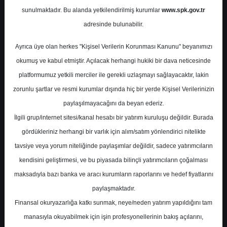
Potansiyel
%0.00
sunulmaktadır. Bu alanda yetkilendirilmiş kurumlar
www.spk.gov.tr
Getiri
adresinde bulunabilir.
Al
0
0
Ayrıca üye olan herkes "Kişisel Verilerin Korunması Kanunu" beyanımızı
Cuma, 17 Kasım 2023
okumuş ve kabul etmiştir. Açılacak herhangi hukiki bir dava neticesinde
platformumuz yetkili merciler ile gerekli uzlaşmayı sağlayacaktır, lakin
zorunlu şartlar ve resmi kurumlar dışında hiç bir yerde Kişisel Verilerinizin
paylaşılmayacağını da beyan ederiz.
İlgili grup/internet sitesi/kanal hesabı bir yatırım kuruluşu değildir. Burada
gördükleriniz herhangi bir varlık için alım/satım yönlendirici nitelikte
tavsiye veya yorum niteliğinde paylaşımlar değildir, sadece yatırımcıların
En Yüksek Tahmin
12,80 ₺
kendisini geliştirmesi, ve bu piyasada bilinçli yatırımcıların çoğalması
Ortalama Fiyat Tahmini
11,85 ₺
maksadıyla bazı banka ve aracı kurumların raporlarını ve hedef fiyatlarını
En Düşük Tahmin
10,50 ₺
paylaşmaktadır.
Ortalama Getiri Potansiyeli
%41.97
Finansal okuryazarlığa katkı sunmak, neye/neden yatırım yapıldığını tam
manasıyla okuyabilmek için işin profesyonellerinin bakış açılarını,