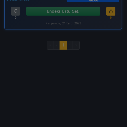
%0.00
Endeks Üstü Get.
0
0
Perşembe, 21 Eylül 2023
«
‹
1
›
»