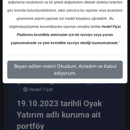
değerleme modellerini ve bir şirketi değerlerken dikkate aldıkları kriterleri
Kurum Sayısı
göz önünde bulundurabilirsiniz, lakin yalnızca bu raporlar veya analizlere
7
güvenerek yatırım yapmak sizi maddi kayıplara uğratabilir.. Bu
Al
Tut
Nötr
bilgiler/paylaşımlar kurum&banka raporları olmakla birlikte
Hedef Fiyat
Platformu kesinlikle alım/satım için bir tavsiye veya yorum
5
1
1
yapmamaktadır ve yine kesinlikle tavsiye niteliği taşımamaktadır.
"
Cuma, 17 Kasım 2023
Beyan edilen metni Okudum, Anladım ve Kabul
ediyorum.
Ana Sayfa
Oyak Yatırım
ALBRK
Hedef Fiyat
19.10.2023 tarihli Oyak
Yatırım adlı kuruma ait
portföy