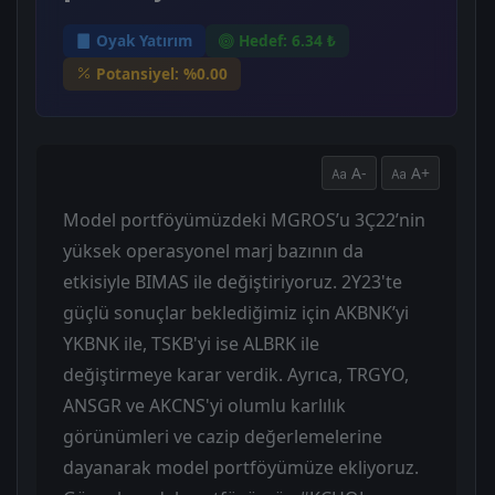
Oyak Yatırım
Hedef: 6.34 ₺
Potansiyel: %0.00
A-
A+
Model portföyümüzdeki MGROS’u 3Ç22’nin
yüksek operasyonel marj bazının da
etkisiyle BIMAS ile değiştiriyoruz. 2Y23'te
güçlü sonuçlar beklediğimiz için AKBNK’yi
YKBNK ile, TSKB'yi ise ALBRK ile
değiştirmeye karar verdik. Ayrıca, TRGYO,
ANSGR ve AKCNS'yi olumlu karlılık
görünümleri ve cazip değerlemelerine
dayanarak model portföyümüze ekliyoruz.