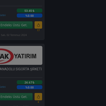
53.45 ₺
etiri
%0.00
Endeks Üstü Get.
17
Salı, 02 Temmuz 2024
 ANADOLU SİGORTA ŞİRKETİ
24.67 ₺
etiri
%0.00
Endeks Üstü Get.
4