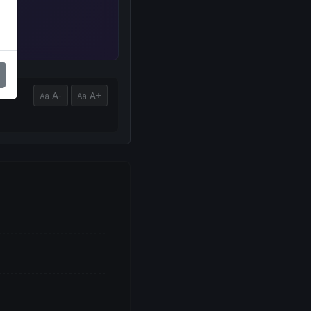
A-
A+