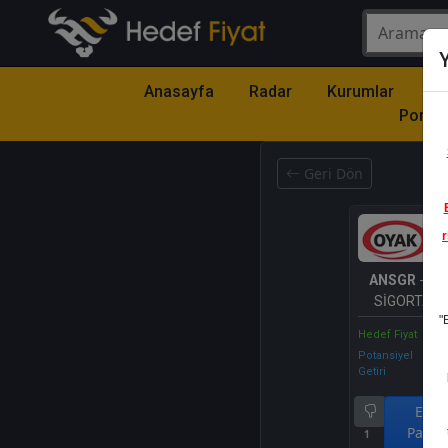
Y
Anasayfa
Radar
Kurumlar
Mo
Portfö
Geri Dön
r
ANSGR
- A
SİGORTA Ş
"
Hedef Fiyat
Potansiyel
Getiri
End.
Parale
1