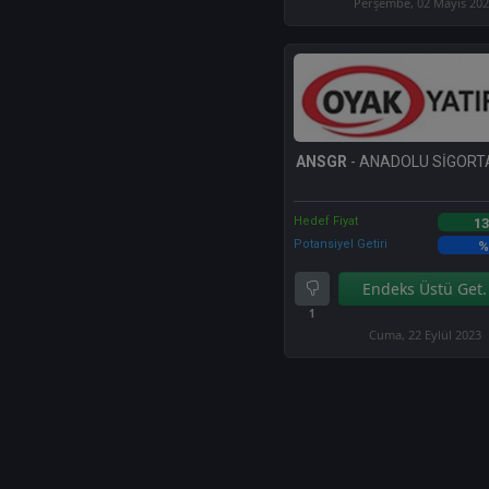
Perşembe, 02 Mayıs 20
ANSGR
- ANADOLU SİGORTA
Hedef Fiyat
13
Potansiyel Getiri
%
Endeks Üstü Get.
1
Cuma, 22 Eylül 2023