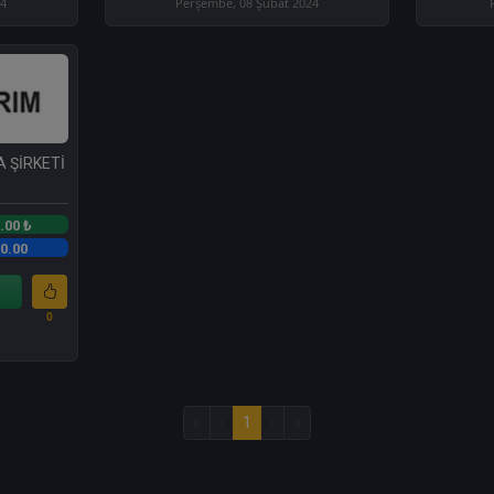
24
Perşembe, 08 Şubat 2024
 ŞİRKETİ
.00 ₺
0.00
0
«
‹
1
›
»