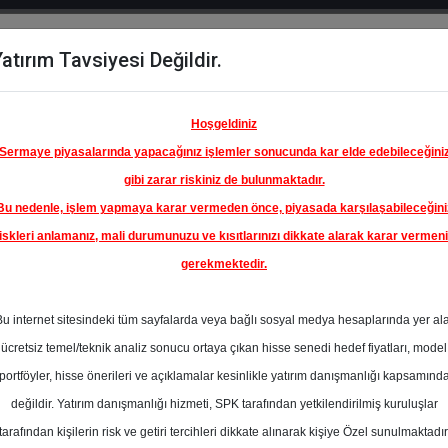
atırım Tavsiyesi Değildir.
del
Hisse
Öne
Raporlar
Partnerlerimi
y
Karşılaştır
Çıkanlar
Hoşgeldiniz
Sermaye piyasalarında yapacağınız işlemler sonucunda kar elde edebileceğini
gibi zarar riskiniz de bulunmaktadır.
Bu nedenle, işlem yapmaya karar vermeden önce, piyasada karşılaşabileceğini
iskleri anlamanız, mali durumunuzu ve kısıtlarınızı dikkate alarak karar vermen
gerekmektedir.
NADOLU
İRKETİ
Bu internet sitesindeki tüm sayfalarda veya bağlı sosyal medya hesaplarında yer al
25.37 ₺
ücretsiz temel/teknik analiz sonucu ortaya çıkan hisse senedi hedef fiyatları, model
%0.00
En Yüksek Tahmi
portföyler, hisse önerileri ve açıklamalar kesinlikle yatırım danışmanlığı kapsamınd
Ortalama Fiyat
değildir. Yatırım danışmanlığı hizmeti, SPK tarafından yetkilendirilmiş kuruluşlar
Tahmini
l
tarafından kişilerin risk ve getiri tercihleri dikkate alınarak kişiye Özel sunulmaktadır
10
En Düşük Tahmi