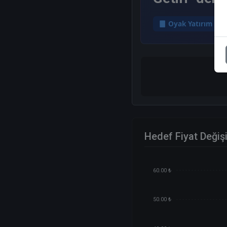
Oyak Yatırım
Hedef Fiyat Değiş
60.00 ₺
50.00 ₺