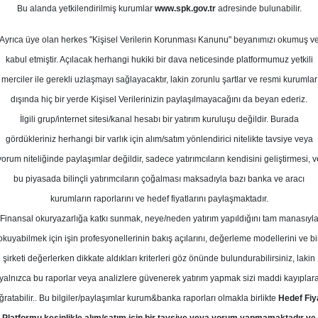
Bu alanda yetkilendirilmiş kurumlar
www.spk.gov.tr
adresinde bulunabilir.
Ortalama Getiri
ubat 2024
Potansiyeli
Ayrıca üye olan herkes "Kişisel Verilerin Korunması Kanunu" beyanımızı okumuş v
kabul etmiştir. Açılacak herhangi hukiki bir dava neticesinde platformumuz yetkili
merciler ile gerekli uzlaşmayı sağlayacaktır, lakin zorunlu şartlar ve resmi kurumlar
Al
dışında hiç bir yerde Kişisel Verilerinizin paylaşılmayacağını da beyan ederiz.
Kurum Sayısı
İlgili grup/internet sitesi/kanal hesabı bir yatırım kuruluşu değildir. Burada
7
3
gördükleriniz herhangi bir varlık için alım/satım yönlendirici nitelikte tavsiye veya
yorum niteliğinde paylaşımlar değildir, sadece yatırımcıların kendisini geliştirmesi, v
Perşembe, 08 Şubat 2024
bu piyasada bilinçli yatırımcıların çoğalması maksadıyla bazı banka ve aracı
kurumların raporlarını ve hedef fiyatlarını paylaşmaktadır.
Finansal okuryazarlığa katkı sunmak, neye/neden yatırım yapıldığını tam manasıyl
yak Yatırım
ANSGR
Hedef Fiyat
okuyabilmek için işin profesyonellerinin bakış açılarını, değerleme modellerini ve bi
m Anadolu Sigorta için hedef fiyatı
şirketi değerlerken dikkate aldıkları kriterleri göz önünde bulundurabilirsiniz, lakin
yalnızca bu raporlar veya analizlere güvenerek yatırım yapmak sizi maddi kayıplar
48 TL'ye yükseltti, tavsiyesini "End
ğratabilir.. Bu bilgiler/paylaşımlar kurum&banka raporları olmakla birlikte
Hedef Fiy
"Endekse paralel Getiri"ye indirdi.