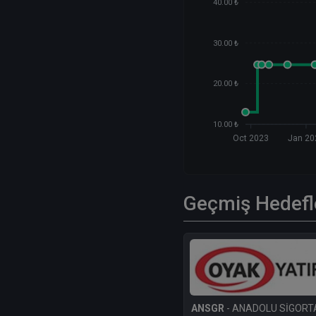
40.00 ₺
30.00 ₺
20.00 ₺
10.00 ₺
Oct 2023
Jan 20
Geçmiş Hedefl
ANSGR
- ANADOLU SİGORTA