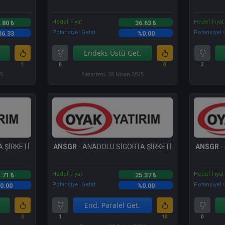
Hedef Fiyat
Hedef Fiyat
.80 ₺
36.63 ₺
Potansiyel Getiri
Potansiyel G
36.33
%0.00
Endeks Üstü Get.
1
0
0
2
25
Pazartesi, 28 Nisan 2025
 ŞİRKETİ
ANSGR
- ANADOLU SİGORTA ŞİRKETİ
ANSGR
-
Hedef Fiyat
Hedef Fiyat
.71 ₺
25.37 ₺
Potansiyel Getiri
Potansiyel G
0.00
%0.00
End. Paralel Get.
3
1
10
0