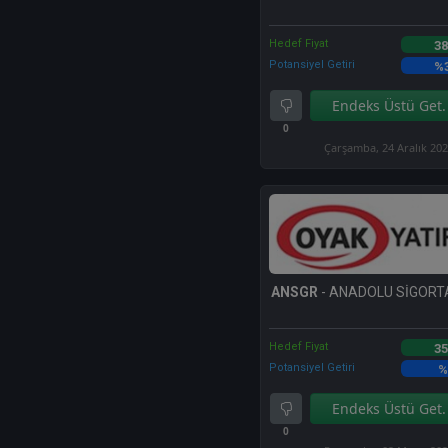
Hedef Fiyat
38
Potansiyel Getiri
%
Endeks Üstü Get.
0
Çarşamba, 24 Aralık 20
ANSGR
- ANADOLU SİGORTA
Hedef Fiyat
35
Potansiyel Getiri
%
Endeks Üstü Get.
0