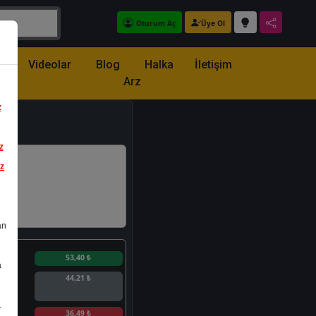
Oturum Aç
Üye Ol
z
Videolar
Blog
Halka
İletişim
Arz
z
z
iz
an
n
53,40 ₺
a
44,21 ₺
.
n
36,49 ₺