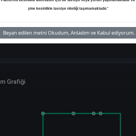
Platformu kesinlikle alım/satım için bir tavsiye veya yorum yapmamaktadır ve
yine kesinlikle tavsiye niteliği taşımamaktadır.
"
Hedef: 25.37 ₺
Potansiyel: %0.00
Beyan edilen metni Okudum, Anladım ve Kabul ediyorum.
im Grafiği